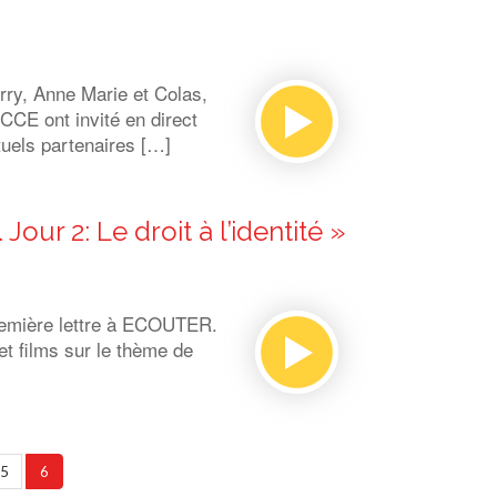
erry, Anne Marie et Colas,
CCE ont invité en direct
tuels partenaires […]
our 2: Le droit à l’identité »
remière lettre à ECOUTER.
t films sur le thème de
5
6