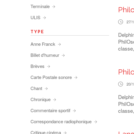
Terminale
Phil
ULIS
27/
TYPE
Delphin
PhilOso
Anne Franck
classe
Billet d'humeur
Brèves
Phil
Carte Postale sonore
20/
Chant
Delphin
Chronique
PhilOso
classe
Commentaire sportif
Correspondance radiophonique
Critique cinéma