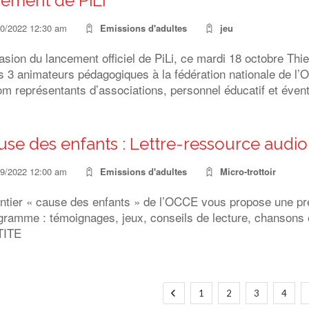
ement de PiLi
10/2022 12:30 am
Emissions d'adultes
jeu
asion du lancement officiel de PiLi, ce mardi 18 octobre Thi
s 3 animateurs pédagogiques à la fédération nationale de l’O
m représentants d’associations, personnel éducatif et éven
se des enfants : Lettre-ressource audio. J
09/2022 12:00 am
Emissions d'adultes
Micro-trottoir
ntier « cause des enfants » de l’OCCE vous propose une p
gramme : témoignages, jeux, conseils de lecture, chansons e
TITE
1
2
3
4