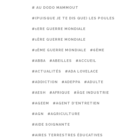
# AU DODO MAMMOUT
#(PUISQUE JE TE DIS QUE) LES POULES PRÉFÈREN
#1ERE GUERRE MONDIALE
#1ÈRE GUERRE MONDIALE
#2ÈME GUERRE MONDIALE
#6ÈME
#ABBA
#ABEILLES
#ACCUEIL
#ACTUALITÉS
#ADA LOVELACE
#ADDICTION
#ADEPPA
#ADULTE
#AESH
#AFRIQUE
#ÂGE INDUSTRIE
#AGEEM
#AGENT D'ENTRETIEN
#AGN
#AGRICULTURE
#AIDE SOIGNANTE
#AIRES TERRESTRES ÉDUCATIVES