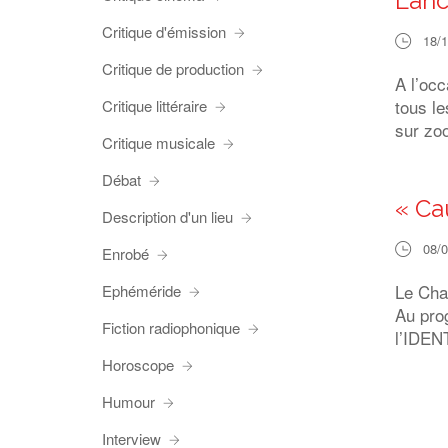
Lanc
Critique d'émission
18/
Critique de production
A l’occ
tous le
Critique littéraire
sur zoo
Critique musicale
Débat
« Cau
Description d'un lieu
08/
Enrobé
Le Cha
Ephéméride
Au pro
Fiction radiophonique
l’IDEN
Horoscope
Humour
Interview