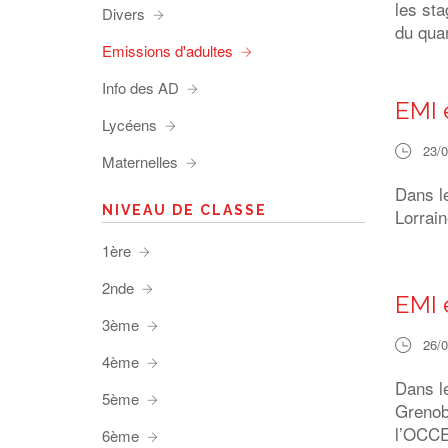
les sta
Divers
du qua
Emissions d'adultes
Info des AD
EMI e
Lycéens
23/
Maternelles
Dans le
NIVEAU DE CLASSE
Lorrain
1ère
2nde
EMI 
3ème
26/
4ème
Dans l
5ème
Grenob
l’OCCE
6ème