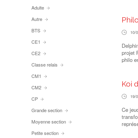
Adulte
Phil
Autre
BTS
10/
CE1
Delphin
projet 
CE2
philo e
Classe relais
CM1
Koi 
CM2
19/
CP
Ce jeu
Grande section
transfo
Moyenne section
représe
Petite section