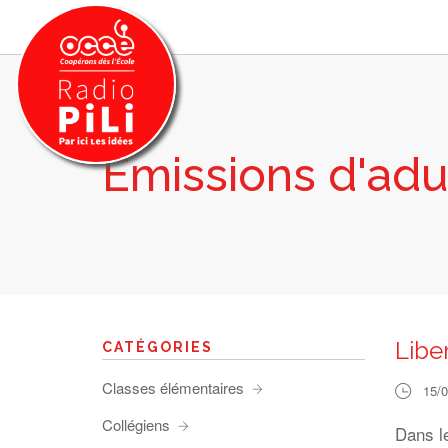
Emissions d'adu
PRÉSENTATION
GRILLE DES PROGRAMMES
EMISSIONS / PODCASTS
SUR LE TERRITOIRE
RESSOURCES
LES ACTU.
Liber
CATÉGORIES
RECHERCHER
Classes élémentaires
15/
CONTACT
Collégiens
Dans l