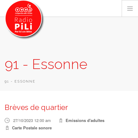
PRÉSENTATION
91 - Essonne
GRILLE DES PROGRAMMES
EMISSIONS / PODCASTS
SUR LE TERRITOIRE
91 - ESSONNE
RESSOURCES
LES ACTU.
Brèves de quartier
RECHERCHER
27/10/2023 12:00 am
Emissions d'adultes
CONTACT
Carte Postale sonore