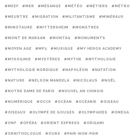
#MEEF
#MER
#MÉSANGE
#MÉTÉO
#MÉTIERS
#MÉTRO
#MEURTRE
#MIGRATION
#MILITANTISME
#MINÉRAUX
#MINOTAURE
#MITTERSHEIM
#MONSTRES
#MONT DE MARSAN
#MONTAG
#MONUMENTS
#MOYEN AGE
#MP3
#MUSIQUE
#MY HEROS ACADEMY
#MYSOGINIE
#MYSTÈRES
#MYTHE
#MYTHOLOGIE
#MYTHOLOGIE NORDIQUE
#NAPOLÉON
#NATATION
#NATURE
#NELSON MANDELA
#NICOLAUS
#NOËL
#NOTRE DAME DE PARIS
#NOUVEL AN CHINOIS
#NUMÉRIQUE
#OCCE
#OCÉAN
#OCÉANIE
#OISEAU
#OISEAUX
#OLYMPE DE GOUGES
#OLYMPIADES
#OMEGA
#ONF
#OPÉRA
#ORIENT EXPRESS
#ORIGAMI
#ORNITHOLOGUE
#OURS
#PAIR-NON-PAIR