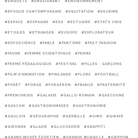
#ENQUÊTE
#ENSEIGNANT
#ENVIRONNEMENT
#EPOQUE CONTEMPORAINE
#EQUITATION
#ESCRIME
#ESPACE
#ESPAGNE
#ESS
#ESTUAIRE
#ETATS UNIS
#ETOILES
#ETRANGER
#EUROPE
#EXPLORATEUR
#EXPOSCIENCE
#FABLE
#FANTÔME
#FAST FASHION
#FAUNE
#FEMME SCIENTIFIQUE
#FERME
#FERME PÉDAGOGIQUE
#FESTIVAL
#FILLES - GARÇONS
#FILM D'ANIMATION
#FINLANDE
#FLORE
#FOOTBALL
#FORÊT
#FORGE
#FORGERON
#FRANCE
#FRATERNITÉ
#FRENCHKIDS
#GALAXIE
#GALLO-ROMAIN
#GASCOGNE
#GASCON
#GASTRONOMADES
#GASTRONOMIE
#GAULOIS
#GÉOGRAPHIE
#GERBILLE
#GIMS
#GIRAFE
#GIRONDE
#GLAXIE
#GLUCOSERIE
#GRAFFITI
#GRAND MUSÉE ÉGYPTIEN
#GRANDE MURAILLE
#GRIFFON