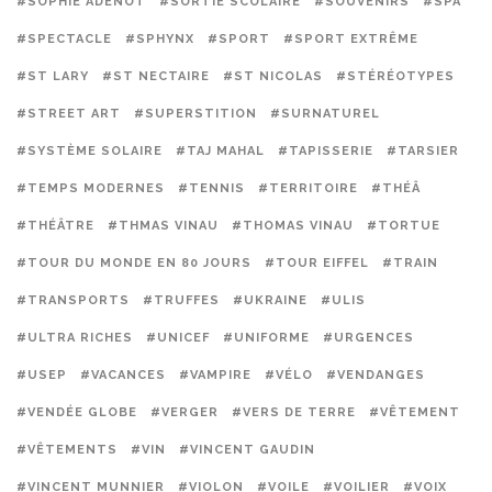
#SOPHIE ADENOT
#SORTIE SCOLAIRE
#SOUVENIRS
#SPA
#SPECTACLE
#SPHYNX
#SPORT
#SPORT EXTRÊME
#ST LARY
#ST NECTAIRE
#ST NICOLAS
#STÉRÉOTYPES
#STREET ART
#SUPERSTITION
#SURNATUREL
#SYSTÈME SOLAIRE
#TAJ MAHAL
#TAPISSERIE
#TARSIER
#TEMPS MODERNES
#TENNIS
#TERRITOIRE
#THÉÂ
#THÉÂTRE
#THMAS VINAU
#THOMAS VINAU
#TORTUE
#TOUR DU MONDE EN 80 JOURS
#TOUR EIFFEL
#TRAIN
#TRANSPORTS
#TRUFFES
#UKRAINE
#ULIS
#ULTRA RICHES
#UNICEF
#UNIFORME
#URGENCES
#USEP
#VACANCES
#VAMPIRE
#VÉLO
#VENDANGES
#VENDÉE GLOBE
#VERGER
#VERS DE TERRE
#VÊTEMENT
#VÊTEMENTS
#VIN
#VINCENT GAUDIN
#VINCENT MUNNIER
#VIOLON
#VOILE
#VOILIER
#VOIX