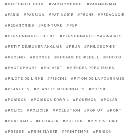
#PALÉONTOLOGUE
#PARALYMPIQUE
#PARANORMAL
#PARIS
#PASSION
#PATINOIRE
#PÊCHE
#PÉDAGOGIE
#PÉDAGOGIES
#PEINTURE
#PEP
#PERSONNAGES FICTIFS
#PERSONNAGES IMAGINAIRES
#PETIT DÉJEUNER ANGLAIS
#PEUR
#PHILOSOPHIE
#PHOENIX
#PHOQUE
#PHOQUE DE WEDELL
#PHOTO
#PHOTOPHORE
#PIC VERT
#PIERRES PRÉCIEUSES
#PILOTE DE LIGNE
#PISCINE
#PITON DE LA FOURNAISE
#PLANÈTES
#PLANTES MÉDICINALES
#POÉSIE
#POISSON
#POISSON D'AVRIL
#POKEMON
#POLAR
#POLICE
#POLICIER
#POLLUTION
#POP UP
#PORT
#PORTRAITS
#POTAGER
#POTERIE
#PRÉHISTOIRE
#PRESSE
#PRIM ELYSÉE
#PRINTEMPS
#PRISON