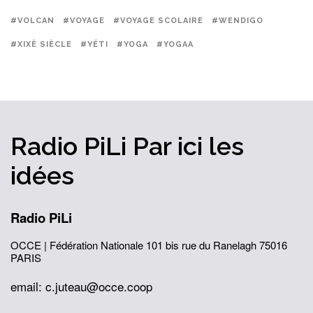
#VOLCAN
#VOYAGE
#VOYAGE SCOLAIRE
#WENDIGO
#XIXÈ SIÈCLE
#YÉTI
#YOGA
#YOGAA
Radio PiLi
Par ici
les
idées
Radio PiLi
OCCE | Fédération Nationale
101 bis rue du Ranelagh
75016
PARIS
email: c.juteau@occe.coop