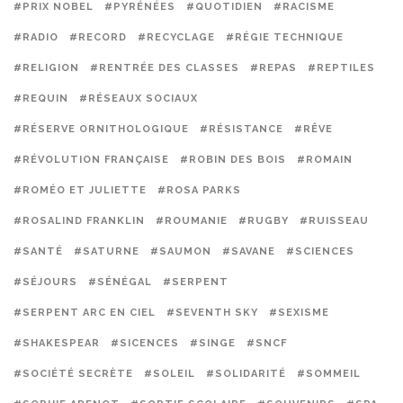
#PRIX NOBEL
#PYRÉNÉES
#QUOTIDIEN
#RACISME
#RADIO
#RECORD
#RECYCLAGE
#RÉGIE TECHNIQUE
#RELIGION
#RENTRÉE DES CLASSES
#REPAS
#REPTILES
#REQUIN
#RÉSEAUX SOCIAUX
#RÉSERVE ORNITHOLOGIQUE
#RÉSISTANCE
#RÊVE
#RÉVOLUTION FRANÇAISE
#ROBIN DES BOIS
#ROMAIN
#ROMÉO ET JULIETTE
#ROSA PARKS
#ROSALIND FRANKLIN
#ROUMANIE
#RUGBY
#RUISSEAU
#SANTÉ
#SATURNE
#SAUMON
#SAVANE
#SCIENCES
#SÉJOURS
#SÉNÉGAL
#SERPENT
#SERPENT ARC EN CIEL
#SEVENTH SKY
#SEXISME
#SHAKESPEAR
#SICENCES
#SINGE
#SNCF
#SOCIÉTÉ SECRÈTE
#SOLEIL
#SOLIDARITÉ
#SOMMEIL