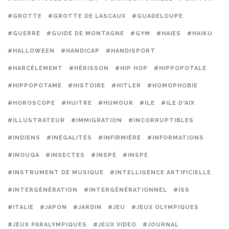
#GROTTE
#GROTTE DE LASCAUX
#GUADELOUPE
#GUERRE
#GUIDE DE MONTAGNE
#GYM
#HAIES
#HAIKU
#HALLOWEEN
#HANDICAP
#HANDISPORT
#HARCÈLEMENT
#HÉRISSON
#HIP HOP
#HIPPOPOTALE
#HIPPOPOTAME
#HISTOIRE
#HITLER
#HOMOPHOBIE
#HOROSCOPE
#HUITRE
#HUMOUR
#ILE
#ILE D'AIX
#ILLUSTRATEUR
#IMMIGRATION
#INCORRUPTIBLES
#INDIENS
#INÉGALITÉS
#INFIRMIÈRE
#INFORMATIONS
#INOUQA
#INSECTES
#INSPÉ
#INSPE
#INSTRUMENT DE MUSIQUE
#INTELLIGENCE ARTIFICIELLE
#INTERGÉNÉRATION
#INTERGÉNÉRATIONNEL
#ISS
#ITALIE
#JAPON
#JARDIN
#JEU
#JEUX OLYMPIQUES
#JEUX PARALYMPIQUES
#JEUX VIDEO
#JOURNAL