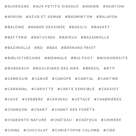
#AUVERGNE
#AUX PETITS OISEAUX
#AVENIR
#AVIATION
#AVIRON
#AZUR ET ASMAR
#BADMINTON
#BALAFON
#BALEINE
#BANDE DESSINÉE
#BASILIC
#BASKET
#BATTERIE
#BATUCADA
#BAYEUX
#BAZAINVILLE
#BAZINVILLE
#BD
#BDA
#BERNARD FRIOT
#BIBLIOTHÉCAIRE
#BIENNALE
#BIG FOOT
#BIODIVERSITÉ
#BORDEAUX
#BOULEVARD DES AIRS
#BRÉSIL
#BTP
#CAMROUN
#CANOË
#CANOPÉ
#CANTAL
#CANTINE
#CARNAVAL
#CAROTTE
#CARTE SENSIBLE
#CASSIOT
#CAUE
#CERBÈRE
#CERVEAU
#CÉTACÉ
#CHABRIÈRES
#CHANSON
#CHANT
#CHANT DES FORÊTS
#CHARENTE NATURE
#CHÂTEAU
#CHÂTEUA
#CHIMÈRE
#CHINE
#CHOCOLAT
#CHRISTOPHE COLOMB
#CIDE