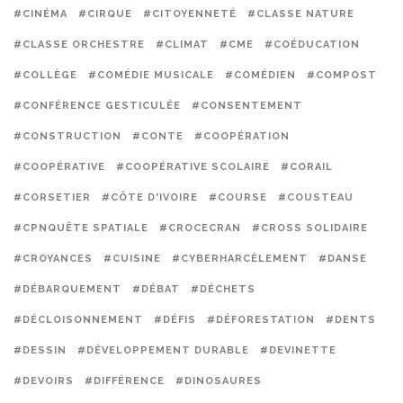
#CINÉMA
#CIRQUE
#CITOYENNETÉ
#CLASSE NATURE
#CLASSE ORCHESTRE
#CLIMAT
#CME
#COÉDUCATION
#COLLÈGE
#COMÉDIE MUSICALE
#COMÉDIEN
#COMPOST
#CONFÉRENCE GESTICULÉE
#CONSENTEMENT
#CONSTRUCTION
#CONTE
#COOPÉRATION
#COOPÉRATIVE
#COOPÉRATIVE SCOLAIRE
#CORAIL
#CORSETIER
#CÔTE D'IVOIRE
#COURSE
#COUSTEAU
#CPNQUÊTE SPATIALE
#CROCECRAN
#CROSS SOLIDAIRE
#CROYANCES
#CUISINE
#CYBERHARCÈLEMENT
#DANSE
#DÉBARQUEMENT
#DÉBAT
#DÉCHETS
#DÉCLOISONNEMENT
#DÉFIS
#DÉFORESTATION
#DENTS
#DESSIN
#DÉVELOPPEMENT DURABLE
#DEVINETTE
#DEVOIRS
#DIFFÉRENCE
#DINOSAURES