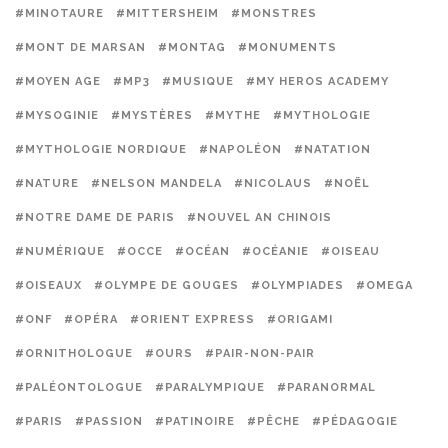
#MINOTAURE
#MITTERSHEIM
#MONSTRES
#MONT DE MARSAN
#MONTAG
#MONUMENTS
#MOYEN AGE
#MP3
#MUSIQUE
#MY HEROS ACADEMY
#MYSOGINIE
#MYSTÈRES
#MYTHE
#MYTHOLOGIE
#MYTHOLOGIE NORDIQUE
#NAPOLÉON
#NATATION
#NATURE
#NELSON MANDELA
#NICOLAUS
#NOËL
#NOTRE DAME DE PARIS
#NOUVEL AN CHINOIS
#NUMÉRIQUE
#OCCE
#OCÉAN
#OCÉANIE
#OISEAU
#OISEAUX
#OLYMPE DE GOUGES
#OLYMPIADES
#OMEGA
#ONF
#OPÉRA
#ORIENT EXPRESS
#ORIGAMI
#ORNITHOLOGUE
#OURS
#PAIR-NON-PAIR
#PALÉONTOLOGUE
#PARALYMPIQUE
#PARANORMAL
#PARIS
#PASSION
#PATINOIRE
#PÊCHE
#PÉDAGOGIE