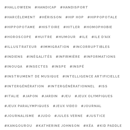
#HALLOWEEN
#HANDICAP
#HANDISPORT
#HARCÈLEMENT
#HÉRISSON
#HIP HOP
#HIPPOPOTALE
#HIPPOPOTAME
#HISTOIRE
#HITLER
#HOMOPHOBIE
#HOROSCOPE
#HUITRE
#HUMOUR
#ILE
#ILE D'AIX
#ILLUSTRATEUR
#IMMIGRATION
#INCORRUPTIBLES
#INDIENS
#INÉGALITÉS
#INFIRMIÈRE
#INFORMATIONS
#INOUQA
#INSECTES
#INSPE
#INSPÉ
#INSTRUMENT DE MUSIQUE
#INTELLIGENCE ARTIFICIELLE
#INTERGÉNÉRATION
#INTERGÉNÉRATIONNEL
#ISS
#ITALIE
#JAPON
#JARDIN
#JEU
#JEUX OLYMPIQUES
#JEUX PARALYMPIQUES
#JEUX VIDEO
#JOURNAL
#JOURNALISME
#JUDO
#JULES VERNE
#JUSTICE
#KANGOUROU
#KATHERINE JOHNSON
#KÉA
#KID PADDLE