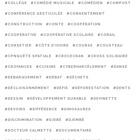
#COLLÈGE
#COMÉDIE MUSICALE
#COMÉDIEN
#COMPOST
#CONFÉRENCE GESTICULÉE
#CONSENTEMENT
#CONSTRUCTION
#CONTE
#COOPÉRATION
#COOPÉRATIVE
#COOPÉRATIVE SCOLAIRE
#CORAIL
#CORSETIER
#CÔTE D'IVOIRE
#COURSE
#COUSTEAU
#CPNQUÊTE SPATIALE
#CROCECRAN
#CROSS SOLIDAIRE
#CROYANCES
#CUISINE
#CYBERHARCÈLEMENT
#DANSE
#DÉBARQUEMENT
#DÉBAT
#DÉCHETS
#DÉCLOISONNEMENT
#DÉFIS
#DÉFORESTATION
#DENTS
#DESSIN
#DÉVELOPPEMENT DURABLE
#DEVINETTE
#DEVOIRS
#DIFFÉRENCE
#DINOSAURES
#DISCRIMINATION
#DJEBÉ
#DJEMBÉ
#DOCTEUR CALMETTE
#DOCUMENTAIRE