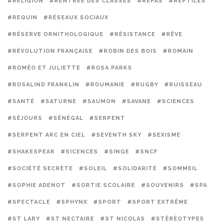
#RELIGION
#RENTRÉE DES CLASSES
#REPAS
#REPTILES
#REQUIN
#RÉSEAUX SOCIAUX
#RÉSERVE ORNITHOLOGIQUE
#RÉSISTANCE
#RÊVE
#RÉVOLUTION FRANÇAISE
#ROBIN DES BOIS
#ROMAIN
#ROMÉO ET JULIETTE
#ROSA PARKS
#ROSALIND FRANKLIN
#ROUMANIE
#RUGBY
#RUISSEAU
#SANTÉ
#SATURNE
#SAUMON
#SAVANE
#SCIENCES
#SÉJOURS
#SÉNÉGAL
#SERPENT
#SERPENT ARC EN CIEL
#SEVENTH SKY
#SEXISME
#SHAKESPEAR
#SICENCES
#SINGE
#SNCF
#SOCIÉTÉ SECRÈTE
#SOLEIL
#SOLIDARITÉ
#SOMMEIL
#SOPHIE ADENOT
#SORTIE SCOLAIRE
#SOUVENIRS
#SPA
#SPECTACLE
#SPHYNX
#SPORT
#SPORT EXTRÊME
#ST LARY
#ST NECTAIRE
#ST NICOLAS
#STÉRÉOTYPES