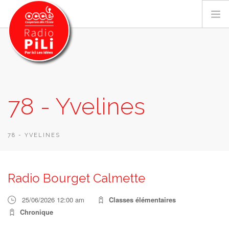
PRÉSENTATION
78 - Yvelines
GRILLE DES PROGRAMMES
EMISSIONS / PODCASTS
SUR LE TERRITOIRE
78 - YVELINES
RESSOURCES
LES ACTU.
Radio Bourget Calmette
RECHERCHER
25/06/2026 12:00 am
Classes élémentaires
CONTACT
Chronique