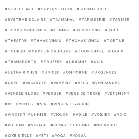
#STREET ART
#SUPERSTITION
#SURNATUREL
#SYSTÈME SOLAIRE
#TAJ MAHAL
#TAPISSERIE
#TARSIER
#TEMPS MODERNES
#TENNIS
#TERRITOIRE
#THÉÂ
#THÉÂTRE
#THMAS VINAU
#THOMAS VINAU
#TORTUE
#TOUR DU MONDE EN 80 JOURS
#TOUR EIFFEL
#TRAIN
#TRANSPORTS
#TRUFFES
#UKRAINE
#ULIS
#ULTRA RICHES
#UNICEF
#UNIFORME
#URGENCES
#USEP
#VACANCES
#VAMPIRE
#VÉLO
#VENDANGES
#VENDÉE GLOBE
#VERGER
#VERS DE TERRE
#VÊTEMENT
#VÊTEMENTS
#VIN
#VINCENT GAUDIN
#VINCENT MUNNIER
#VIOLON
#VOILE
#VOILIER
#VOIX
#VOLCAN
#VOYAGE
#VOYAGE SCOLAIRE
#WENDIGO
#XIXÈ SIÈCLE
#YÉTI
#YOGA
#YOGAA