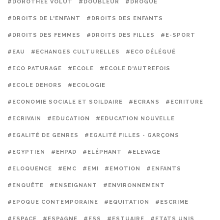
#DOROTHÉE VOLUT
#DOUBLEUR
#DROGUE
#DROITS DE L'ENFANT
#DROITS DES ENFANTS
#DROITS DES FEMMES
#DROITS DES FILLES
#E-SPORT
#EAU
#ECHANGES CULTURELLES
#ECO DÉLÉGUÉ
#ECO PATURAGE
#ECOLE
#ECOLE D'AUTREFOIS
#ECOLE DEHORS
#ECOLOGIE
#ECONOMIE SOCIALE ET SOILDAIRE
#ECRANS
#ECRITURE
#ECRIVAIN
#EDUCATION
#EDUCATION NOUVELLE
#EGALITÉ DE GENRES
#EGALITÉ FILLES - GARÇONS
#EGYPTIEN
#EHPAD
#ELÉPHANT
#ELEVAGE
#ELOQUENCE
#EMC
#EMI
#EMOTION
#ENFANTS
#ENQUÊTE
#ENSEIGNANT
#ENVIRONNEMENT
#EPOQUE CONTEMPORAINE
#EQUITATION
#ESCRIME
#ESPACE
#ESPAGNE
#ESS
#ESTUAIRE
#ETATS UNIS