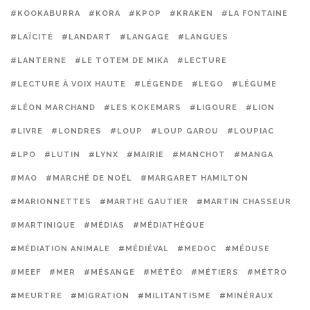
#KOOKABURRA
#KORA
#KPOP
#KRAKEN
#LA FONTAINE
#LAÏCITÉ
#LANDART
#LANGAGE
#LANGUES
#LANTERNE
#LE TOTEM DE MIKA
#LECTURE
#LECTURE À VOIX HAUTE
#LÉGENDE
#LEGO
#LÉGUME
#LÉON MARCHAND
#LES KOKEMARS
#LIGOURE
#LION
#LIVRE
#LONDRES
#LOUP
#LOUP GAROU
#LOUPIAC
#LPO
#LUTIN
#LYNX
#MAIRIE
#MANCHOT
#MANGA
#MAO
#MARCHÉ DE NOËL
#MARGARET HAMILTON
#MARIONNETTES
#MARTHE GAUTIER
#MARTIN CHASSEUR
#MARTINIQUE
#MÉDIAS
#MÉDIATHÈQUE
#MÉDIATION ANIMALE
#MÉDIÉVAL
#MEDOC
#MÉDUSE
#MEEF
#MER
#MÉSANGE
#MÉTÉO
#MÉTIERS
#MÉTRO
#MEURTRE
#MIGRATION
#MILITANTISME
#MINÉRAUX