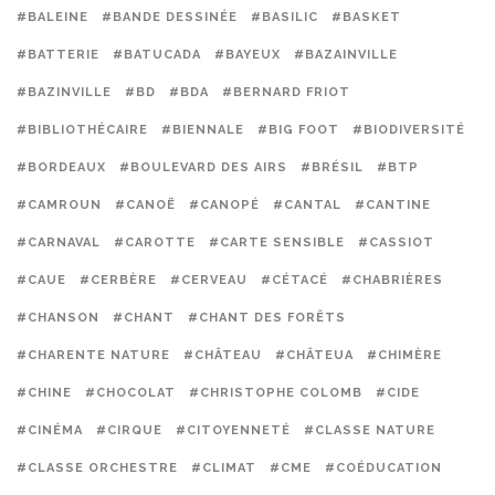
#BALEINE
#BANDE DESSINÉE
#BASILIC
#BASKET
#BATTERIE
#BATUCADA
#BAYEUX
#BAZAINVILLE
#BAZINVILLE
#BD
#BDA
#BERNARD FRIOT
#BIBLIOTHÉCAIRE
#BIENNALE
#BIG FOOT
#BIODIVERSITÉ
#BORDEAUX
#BOULEVARD DES AIRS
#BRÉSIL
#BTP
#CAMROUN
#CANOË
#CANOPÉ
#CANTAL
#CANTINE
#CARNAVAL
#CAROTTE
#CARTE SENSIBLE
#CASSIOT
#CAUE
#CERBÈRE
#CERVEAU
#CÉTACÉ
#CHABRIÈRES
#CHANSON
#CHANT
#CHANT DES FORÊTS
#CHARENTE NATURE
#CHÂTEAU
#CHÂTEUA
#CHIMÈRE
#CHINE
#CHOCOLAT
#CHRISTOPHE COLOMB
#CIDE
#CINÉMA
#CIRQUE
#CITOYENNETÉ
#CLASSE NATURE
#CLASSE ORCHESTRE
#CLIMAT
#CME
#COÉDUCATION