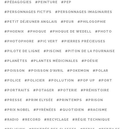
#PÉDAGOGIES
#PEINTURE
#PEP
#PERSONNAGES FICTIFS
#PERSONNAGES IMAGINAIRES
#PETIT DÉJEUNER ANGLAIS
#PEUR
#PHILOSOPHIE
#PHOENIX
#PHOQUE
#PHOQUE DE WEDELL
#PHOTO
#PHOTOPHORE
#PIC VERT
#PIERRES PRÉCIEUSES
#PILOTE DE LIGNE
#PISCINE
#PITON DE LA FOURNAISE
#PLANÈTES
#PLANTES MÉDICINALES
#POÉSIE
#POISSON
#POISSON D'AVRIL
#POKEMON
#POLAR
#POLICE
#POLICIER
#POLLUTION
#POP UP
#PORT
#PORTRAITS
#POTAGER
#POTERIE
#PRÉHISTOIRE
#PRESSE
#PRIM ELYSÉE
#PRINTEMPS
#PRISON
#PRIX NOBEL
#PYRÉNÉES
#QUOTIDIEN
#RACISME
#RADIO
#RECORD
#RECYCLAGE
#RÉGIE TECHNIQUE