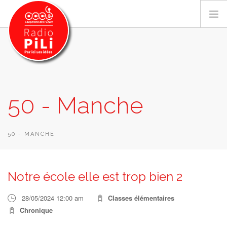
PRÉSENTATION
50 - Manche
GRILLE DES PROGRAMMES
EMISSIONS / PODCASTS
SUR LE TERRITOIRE
50 - MANCHE
RESSOURCES
LES ACTU.
Notre école elle est trop bien 2
RECHERCHER
28/05/2024 12:00 am
Classes élémentaires
CONTACT
Chronique