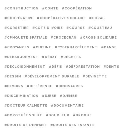
#CONSTRUCTION
#CONTE
#COOPÉRATION
#COOPÉRATIVE
#COOPÉRATIVE SCOLAIRE
#CORAIL
#CORSETIER
#CÔTE D'IVOIRE
#COURSE
#COUSTEAU
#CPNQUÊTE SPATIALE
#CROCECRAN
#CROSS SOLIDAIRE
#CROYANCES
#CUISINE
#CYBERHARCÈLEMENT
#DANSE
#DÉBARQUEMENT
#DÉBAT
#DÉCHETS
#DÉCLOISONNEMENT
#DÉFIS
#DÉFORESTATION
#DENTS
#DESSIN
#DÉVELOPPEMENT DURABLE
#DEVINETTE
#DEVOIRS
#DIFFÉRENCE
#DINOSAURES
#DISCRIMINATION
#DJEBÉ
#DJEMBÉ
#DOCTEUR CALMETTE
#DOCUMENTAIRE
#DOROTHÉE VOLUT
#DOUBLEUR
#DROGUE
#DROITS DE L'ENFANT
#DROITS DES ENFANTS