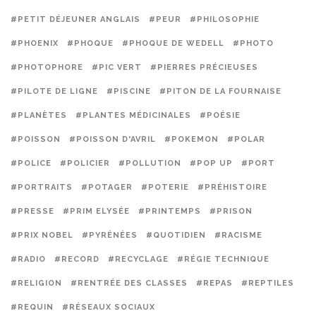
#PETIT DÉJEUNER ANGLAIS
#PEUR
#PHILOSOPHIE
#PHOENIX
#PHOQUE
#PHOQUE DE WEDELL
#PHOTO
#PHOTOPHORE
#PIC VERT
#PIERRES PRÉCIEUSES
#PILOTE DE LIGNE
#PISCINE
#PITON DE LA FOURNAISE
#PLANÈTES
#PLANTES MÉDICINALES
#POÉSIE
#POISSON
#POISSON D'AVRIL
#POKEMON
#POLAR
#POLICE
#POLICIER
#POLLUTION
#POP UP
#PORT
#PORTRAITS
#POTAGER
#POTERIE
#PRÉHISTOIRE
#PRESSE
#PRIM ELYSÉE
#PRINTEMPS
#PRISON
#PRIX NOBEL
#PYRÉNÉES
#QUOTIDIEN
#RACISME
#RADIO
#RECORD
#RECYCLAGE
#RÉGIE TECHNIQUE
#RELIGION
#RENTRÉE DES CLASSES
#REPAS
#REPTILES
#REQUIN
#RÉSEAUX SOCIAUX