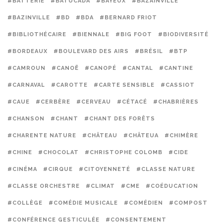
#BATTERIE
#BATUCADA
#BAYEUX
#BAZAINVILLE
#BAZINVILLE
#BD
#BDA
#BERNARD FRIOT
#BIBLIOTHÉCAIRE
#BIENNALE
#BIG FOOT
#BIODIVERSITÉ
#BORDEAUX
#BOULEVARD DES AIRS
#BRÉSIL
#BTP
#CAMROUN
#CANOË
#CANOPÉ
#CANTAL
#CANTINE
#CARNAVAL
#CAROTTE
#CARTE SENSIBLE
#CASSIOT
#CAUE
#CERBÈRE
#CERVEAU
#CÉTACÉ
#CHABRIÈRES
#CHANSON
#CHANT
#CHANT DES FORÊTS
#CHARENTE NATURE
#CHÂTEAU
#CHÂTEUA
#CHIMÈRE
#CHINE
#CHOCOLAT
#CHRISTOPHE COLOMB
#CIDE
#CINÉMA
#CIRQUE
#CITOYENNETÉ
#CLASSE NATURE
#CLASSE ORCHESTRE
#CLIMAT
#CME
#COÉDUCATION
#COLLÈGE
#COMÉDIE MUSICALE
#COMÉDIEN
#COMPOST
#CONFÉRENCE GESTICULÉE
#CONSENTEMENT