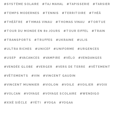
#SYSTÈME SOLAIRE
#TAJ MAHAL
#TAPISSERIE
#TARSIER
#TEMPS MODERNES
#TENNIS
#TERRITOIRE
#THÉÂ
#THÉÂTRE
#THMAS VINAU
#THOMAS VINAU
#TORTUE
#TOUR DU MONDE EN 80 JOURS
#TOUR EIFFEL
#TRAIN
#TRANSPORTS
#TRUFFES
#UKRAINE
#ULIS
#ULTRA RICHES
#UNICEF
#UNIFORME
#URGENCES
#USEP
#VACANCES
#VAMPIRE
#VÉLO
#VENDANGES
#VENDÉE GLOBE
#VERGER
#VERS DE TERRE
#VÊTEMENT
#VÊTEMENTS
#VIN
#VINCENT GAUDIN
#VINCENT MUNNIER
#VIOLON
#VOILE
#VOILIER
#VOIX
#VOLCAN
#VOYAGE
#VOYAGE SCOLAIRE
#WENDIGO
#XIXÈ SIÈCLE
#YÉTI
#YOGA
#YOGAA