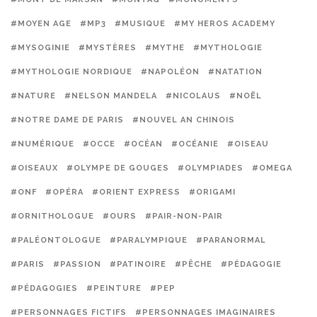
#MOYEN AGE
#MP3
#MUSIQUE
#MY HEROS ACADEMY
#MYSOGINIE
#MYSTÈRES
#MYTHE
#MYTHOLOGIE
#MYTHOLOGIE NORDIQUE
#NAPOLÉON
#NATATION
#NATURE
#NELSON MANDELA
#NICOLAUS
#NOËL
#NOTRE DAME DE PARIS
#NOUVEL AN CHINOIS
#NUMÉRIQUE
#OCCE
#OCÉAN
#OCÉANIE
#OISEAU
#OISEAUX
#OLYMPE DE GOUGES
#OLYMPIADES
#OMEGA
#ONF
#OPÉRA
#ORIENT EXPRESS
#ORIGAMI
#ORNITHOLOGUE
#OURS
#PAIR-NON-PAIR
#PALÉONTOLOGUE
#PARALYMPIQUE
#PARANORMAL
#PARIS
#PASSION
#PATINOIRE
#PÊCHE
#PÉDAGOGIE
#PÉDAGOGIES
#PEINTURE
#PEP
#PERSONNAGES FICTIFS
#PERSONNAGES IMAGINAIRES