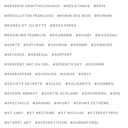
#RÉSERVE ORNITHOLOGIQUE
#RÉSISTANCE
#RÊVE
#RÉVOLUTION FRANÇAISE
#ROBIN DES BOIS
#ROMAIN
#ROMÉO ET JULIETTE
#ROSA PARKS
#ROSALIND FRANKLIN
#ROUMANIE
#RUGBY
#RUISSEAU
#SANTÉ
#SATURNE
#SAUMON
#SAVANE
#SCIENCES
#SÉJOURS
#SÉNÉGAL
#SERPENT
#SERPENT ARC EN CIEL
#SEVENTH SKY
#SEXISME
#SHAKESPEAR
#SICENCES
#SINGE
#SNCF
#SOCIÉTÉ SECRÈTE
#SOLEIL
#SOLIDARITÉ
#SOMMEIL
#SOPHIE ADENOT
#SORTIE SCOLAIRE
#SOUVENIRS
#SPA
#SPECTACLE
#SPHYNX
#SPORT
#SPORT EXTRÊME
#ST LARY
#ST NECTAIRE
#ST NICOLAS
#STÉRÉOTYPES
#STREET ART
#SUPERSTITION
#SURNATUREL