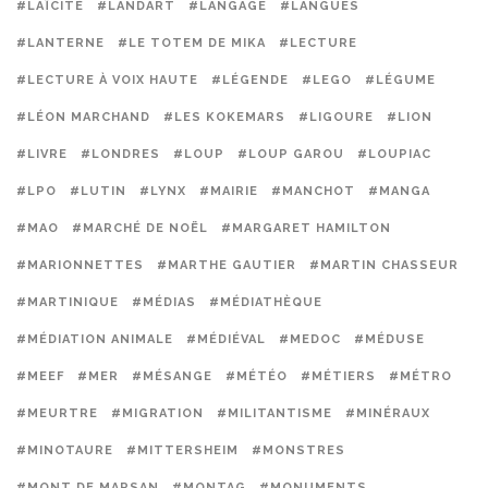
#LAÏCITÉ
#LANDART
#LANGAGE
#LANGUES
#LANTERNE
#LE TOTEM DE MIKA
#LECTURE
#LECTURE À VOIX HAUTE
#LÉGENDE
#LEGO
#LÉGUME
#LÉON MARCHAND
#LES KOKEMARS
#LIGOURE
#LION
#LIVRE
#LONDRES
#LOUP
#LOUP GAROU
#LOUPIAC
#LPO
#LUTIN
#LYNX
#MAIRIE
#MANCHOT
#MANGA
#MAO
#MARCHÉ DE NOËL
#MARGARET HAMILTON
#MARIONNETTES
#MARTHE GAUTIER
#MARTIN CHASSEUR
#MARTINIQUE
#MÉDIAS
#MÉDIATHÈQUE
#MÉDIATION ANIMALE
#MÉDIÉVAL
#MEDOC
#MÉDUSE
#MEEF
#MER
#MÉSANGE
#MÉTÉO
#MÉTIERS
#MÉTRO
#MEURTRE
#MIGRATION
#MILITANTISME
#MINÉRAUX
#MINOTAURE
#MITTERSHEIM
#MONSTRES
#MONT DE MARSAN
#MONTAG
#MONUMENTS