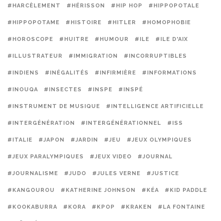
#HARCÈLEMENT
#HÉRISSON
#HIP HOP
#HIPPOPOTALE
#HIPPOPOTAME
#HISTOIRE
#HITLER
#HOMOPHOBIE
#HOROSCOPE
#HUITRE
#HUMOUR
#ILE
#ILE D'AIX
#ILLUSTRATEUR
#IMMIGRATION
#INCORRUPTIBLES
#INDIENS
#INÉGALITÉS
#INFIRMIÈRE
#INFORMATIONS
#INOUQA
#INSECTES
#INSPE
#INSPÉ
#INSTRUMENT DE MUSIQUE
#INTELLIGENCE ARTIFICIELLE
#INTERGÉNÉRATION
#INTERGÉNÉRATIONNEL
#ISS
#ITALIE
#JAPON
#JARDIN
#JEU
#JEUX OLYMPIQUES
#JEUX PARALYMPIQUES
#JEUX VIDEO
#JOURNAL
#JOURNALISME
#JUDO
#JULES VERNE
#JUSTICE
#KANGOUROU
#KATHERINE JOHNSON
#KÉA
#KID PADDLE
#KOOKABURRA
#KORA
#KPOP
#KRAKEN
#LA FONTAINE