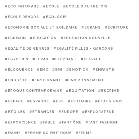
#ECO PATURAGE
#ECOLE
#ECOLE D'AUTREFOIS
#ECOLE DEHORS
#ECOLOGIE
#ECONOMIE SOCIALE ET SOILDAIRE
#ECRANS
#ECRITURE
#ECRIVAIN
#EDUCATION
#EDUCATION NOUVELLE
#EGALITÉ DE GENRES
#EGALITÉ FILLES - GARÇONS
#EGYPTIEN
#EHPAD
#ELÉPHANT
#ELEVAGE
#ELOQUENCE
#EMC
#EMI
#EMOTION
#ENFANTS
#ENQUÊTE
#ENSEIGNANT
#ENVIRONNEMENT
#EPOQUE CONTEMPORAINE
#EQUITATION
#ESCRIME
#ESPACE
#ESPAGNE
#ESS
#ESTUAIRE
#ETATS UNIS
#ETOILES
#ETRANGER
#EUROPE
#EXPLORATEUR
#EXPOSCIENCE
#FABLE
#FANTÔME
#FAST FASHION
#FAUNE
#FEMME SCIENTIFIQUE
#FERME