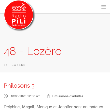
PRÉSENTATION
48 - Lozère
GRILLE DES PROGRAMMES
EMISSIONS / PODCASTS
SUR LE TERRITOIRE
48 - LOZÈRE
RESSOURCES
LES ACTU.
Philosons 3
RECHERCHER
10/05/2023 12:00 am
Emissions d'adultes
CONTACT
Delphine, Magali, Monique et Jennifer sont animateurs