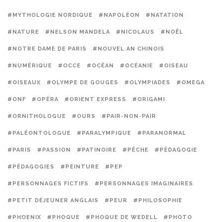
#MYTHOLOGIE NORDIQUE
#NAPOLÉON
#NATATION
#NATURE
#NELSON MANDELA
#NICOLAUS
#NOËL
#NOTRE DAME DE PARIS
#NOUVEL AN CHINOIS
#NUMÉRIQUE
#OCCE
#OCÉAN
#OCÉANIE
#OISEAU
#OISEAUX
#OLYMPE DE GOUGES
#OLYMPIADES
#OMEGA
#ONF
#OPÉRA
#ORIENT EXPRESS
#ORIGAMI
#ORNITHOLOGUE
#OURS
#PAIR-NON-PAIR
#PALÉONTOLOGUE
#PARALYMPIQUE
#PARANORMAL
#PARIS
#PASSION
#PATINOIRE
#PÊCHE
#PÉDAGOGIE
#PÉDAGOGIES
#PEINTURE
#PEP
#PERSONNAGES FICTIFS
#PERSONNAGES IMAGINAIRES
#PETIT DÉJEUNER ANGLAIS
#PEUR
#PHILOSOPHIE
#PHOENIX
#PHOQUE
#PHOQUE DE WEDELL
#PHOTO