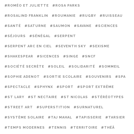
#ROMÉO ET JULIETTE
#ROSA PARKS
#ROSALIND FRANKLIN
#ROUMANIE
#RUGBY
#RUISSEAU
#SANTÉ
#SATURNE
#SAUMON
#SAVANE
#SCIENCES
#SÉJOURS
#SÉNÉGAL
#SERPENT
#SERPENT ARC EN CIEL
#SEVENTH SKY
#SEXISME
#SHAKESPEAR
#SICENCES
#SINGE
#SNCF
#SOCIÉTÉ SECRÈTE
#SOLEIL
#SOLIDARITÉ
#SOMMEIL
#SOPHIE ADENOT
#SORTIE SCOLAIRE
#SOUVENIRS
#SPA
#SPECTACLE
#SPHYNX
#SPORT
#SPORT EXTRÊME
#ST LARY
#ST NECTAIRE
#ST NICOLAS
#STÉRÉOTYPES
#STREET ART
#SUPERSTITION
#SURNATUREL
#SYSTÈME SOLAIRE
#TAJ MAHAL
#TAPISSERIE
#TARSIER
#TEMPS MODERNES
#TENNIS
#TERRITOIRE
#THÉÂ