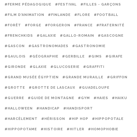
#FERME PÉDAGOGIQUE
#FESTIVAL
#FILLES - GARÇONS
#FILM D'ANIMATION
#FINLANDE
#FLORE
#FOOTBALL
#FORÊT
#FORGE
#FORGERON
#FRANCE
#FRATERNITÉ
#FRENCHKIDS
#GALAXIE
#GALLO-ROMAIN
#GASCOGNE
#GASCON
#GASTRONOMADES
#GASTRONOMIE
#GAULOIS
#GÉOGRAPHIE
#GERBILLE
#GIMS
#GIRAFE
#GIRONDE
#GLAXIE
#GLUCOSERIE
#GRAFFITI
#GRAND MUSÉE ÉGYPTIEN
#GRANDE MURAILLE
#GRIFFON
#GROTTE
#GROTTE DE LASCAUX
#GUADELOUPE
#GUERRE
#GUIDE DE MONTAGNE
#GYM
#HAIES
#HAIKU
#HALLOWEEN
#HANDICAP
#HANDISPORT
#HARCÈLEMENT
#HÉRISSON
#HIP HOP
#HIPPOPOTALE
#HIPPOPOTAME
#HISTOIRE
#HITLER
#HOMOPHOBIE