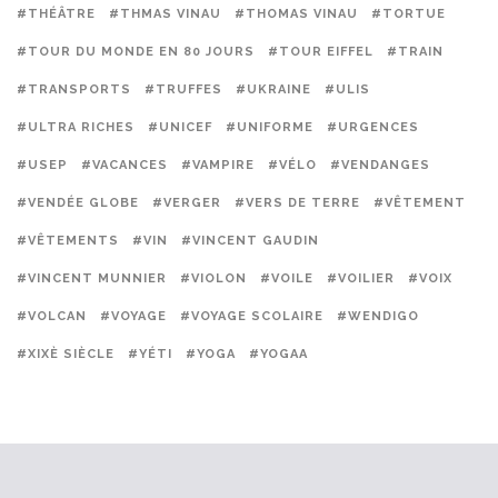
#THÉÂTRE
#THMAS VINAU
#THOMAS VINAU
#TORTUE
#TOUR DU MONDE EN 80 JOURS
#TOUR EIFFEL
#TRAIN
#TRANSPORTS
#TRUFFES
#UKRAINE
#ULIS
#ULTRA RICHES
#UNICEF
#UNIFORME
#URGENCES
#USEP
#VACANCES
#VAMPIRE
#VÉLO
#VENDANGES
#VENDÉE GLOBE
#VERGER
#VERS DE TERRE
#VÊTEMENT
#VÊTEMENTS
#VIN
#VINCENT GAUDIN
#VINCENT MUNNIER
#VIOLON
#VOILE
#VOILIER
#VOIX
#VOLCAN
#VOYAGE
#VOYAGE SCOLAIRE
#WENDIGO
#XIXÈ SIÈCLE
#YÉTI
#YOGA
#YOGAA