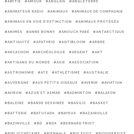
#AMITIÉ
#AMOUR
#ANGLAIS
#ANGLETERRE
#ANIMATEUR RADIO
#ANIMAUX
#ANIMAUX DE COMPAGNIE
#ANIMAUX EN VOIE D'EXTINCTION
#ANIMAUX PROTÉGÉS
#ANIMÉS
#ANNE BONNY
#ANOUCH PARÉ
#ANTARCTIQUE
#ANTIQUITÉ
#APATHEID
#AQTIBLOOM
#ARBRE
#ARCACHON
#ARCHÉOLOGUE
#ARGENT
#ART
#ARTISANS DU MONDE
#ASIE
#ASSOCIATION
#ASTRONOMIE
#ATE
#ATHLÉTISME
#AUSTRALIE
#AUVERGNE
#AUX PETITS OISEAUX
#AVENIR
#AVIATION
#AVIRON
#AZUR ET ASMAR
#BADMINTON
#BALAFON
#BALEINE
#BANDE DESSINÉE
#BASILIC
#BASKET
#BATTERIE
#BATUCADA
#BAYEUX
#BAZAINVILLE
#BAZINVILLE
#BD
#BDA
#BERNARD FRIOT
#BIBLIOTHÉCAIRE
#BIENNALE
#BIG FOOT
#BIODIVERSITÉ