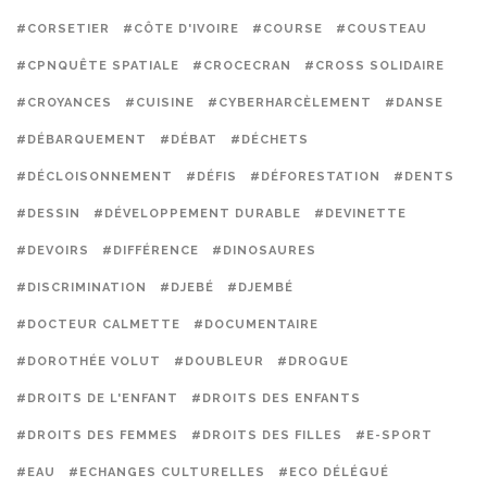
#CORSETIER
#CÔTE D'IVOIRE
#COURSE
#COUSTEAU
#CPNQUÊTE SPATIALE
#CROCECRAN
#CROSS SOLIDAIRE
#CROYANCES
#CUISINE
#CYBERHARCÈLEMENT
#DANSE
#DÉBARQUEMENT
#DÉBAT
#DÉCHETS
#DÉCLOISONNEMENT
#DÉFIS
#DÉFORESTATION
#DENTS
#DESSIN
#DÉVELOPPEMENT DURABLE
#DEVINETTE
#DEVOIRS
#DIFFÉRENCE
#DINOSAURES
#DISCRIMINATION
#DJEBÉ
#DJEMBÉ
#DOCTEUR CALMETTE
#DOCUMENTAIRE
#DOROTHÉE VOLUT
#DOUBLEUR
#DROGUE
#DROITS DE L'ENFANT
#DROITS DES ENFANTS
#DROITS DES FEMMES
#DROITS DES FILLES
#E-SPORT
#EAU
#ECHANGES CULTURELLES
#ECO DÉLÉGUÉ