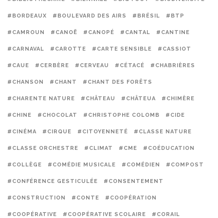
#BORDEAUX
#BOULEVARD DES AIRS
#BRÉSIL
#BTP
#CAMROUN
#CANOË
#CANOPÉ
#CANTAL
#CANTINE
#CARNAVAL
#CAROTTE
#CARTE SENSIBLE
#CASSIOT
#CAUE
#CERBÈRE
#CERVEAU
#CÉTACÉ
#CHABRIÈRES
#CHANSON
#CHANT
#CHANT DES FORÊTS
#CHARENTE NATURE
#CHÂTEAU
#CHÂTEUA
#CHIMÈRE
#CHINE
#CHOCOLAT
#CHRISTOPHE COLOMB
#CIDE
#CINÉMA
#CIRQUE
#CITOYENNETÉ
#CLASSE NATURE
#CLASSE ORCHESTRE
#CLIMAT
#CME
#COÉDUCATION
#COLLÈGE
#COMÉDIE MUSICALE
#COMÉDIEN
#COMPOST
#CONFÉRENCE GESTICULÉE
#CONSENTEMENT
#CONSTRUCTION
#CONTE
#COOPÉRATION
#COOPÉRATIVE
#COOPÉRATIVE SCOLAIRE
#CORAIL