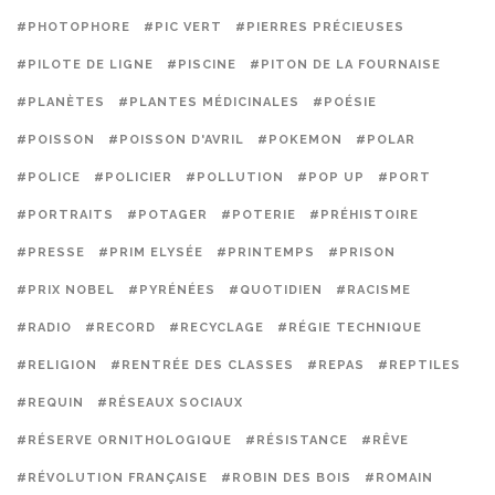
#PHOTOPHORE
#PIC VERT
#PIERRES PRÉCIEUSES
#PILOTE DE LIGNE
#PISCINE
#PITON DE LA FOURNAISE
#PLANÈTES
#PLANTES MÉDICINALES
#POÉSIE
#POISSON
#POISSON D'AVRIL
#POKEMON
#POLAR
#POLICE
#POLICIER
#POLLUTION
#POP UP
#PORT
#PORTRAITS
#POTAGER
#POTERIE
#PRÉHISTOIRE
#PRESSE
#PRIM ELYSÉE
#PRINTEMPS
#PRISON
#PRIX NOBEL
#PYRÉNÉES
#QUOTIDIEN
#RACISME
#RADIO
#RECORD
#RECYCLAGE
#RÉGIE TECHNIQUE
#RELIGION
#RENTRÉE DES CLASSES
#REPAS
#REPTILES
#REQUIN
#RÉSEAUX SOCIAUX
#RÉSERVE ORNITHOLOGIQUE
#RÉSISTANCE
#RÊVE
#RÉVOLUTION FRANÇAISE
#ROBIN DES BOIS
#ROMAIN