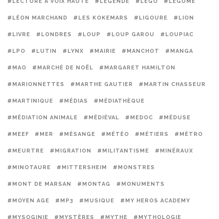
#LECTURE À VOIX HAUTE
#LÉGENDE
#LEGO
#LÉGUME
#LÉON MARCHAND
#LES KOKEMARS
#LIGOURE
#LION
#LIVRE
#LONDRES
#LOUP
#LOUP GAROU
#LOUPIAC
#LPO
#LUTIN
#LYNX
#MAIRIE
#MANCHOT
#MANGA
#MAO
#MARCHÉ DE NOËL
#MARGARET HAMILTON
#MARIONNETTES
#MARTHE GAUTIER
#MARTIN CHASSEUR
#MARTINIQUE
#MÉDIAS
#MÉDIATHÈQUE
#MÉDIATION ANIMALE
#MÉDIÉVAL
#MEDOC
#MÉDUSE
#MEEF
#MER
#MÉSANGE
#MÉTÉO
#MÉTIERS
#MÉTRO
#MEURTRE
#MIGRATION
#MILITANTISME
#MINÉRAUX
#MINOTAURE
#MITTERSHEIM
#MONSTRES
#MONT DE MARSAN
#MONTAG
#MONUMENTS
#MOYEN AGE
#MP3
#MUSIQUE
#MY HEROS ACADEMY
#MYSOGINIE
#MYSTÈRES
#MYTHE
#MYTHOLOGIE