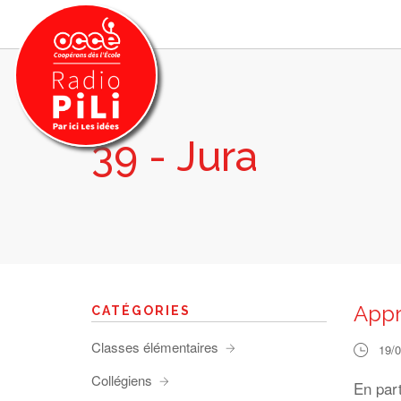
39 - Jura
PRÉSENTATION
GRILLE DES PROGRAMMES
EMISSIONS / PODCASTS
SUR LE TERRITOIRE
RESSOURCES
LES ACTU.
Appr
CATÉGORIES
RECHERCHER
Classes élémentaires
19/
CONTACT
Collégiens
En par