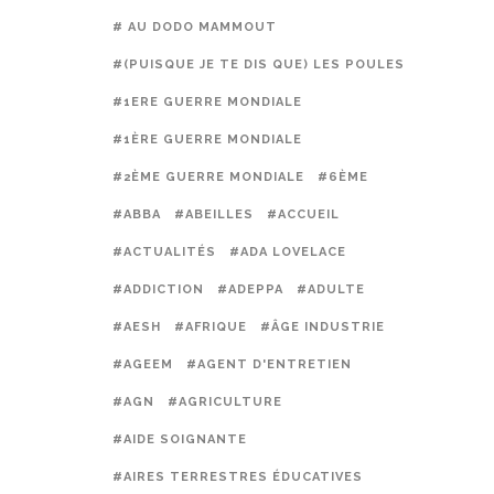
# AU DODO MAMMOUT
#(PUISQUE JE TE DIS QUE) LES POULES PRÉFÈREN
#1ERE GUERRE MONDIALE
#1ÈRE GUERRE MONDIALE
#2ÈME GUERRE MONDIALE
#6ÈME
#ABBA
#ABEILLES
#ACCUEIL
#ACTUALITÉS
#ADA LOVELACE
#ADDICTION
#ADEPPA
#ADULTE
#AESH
#AFRIQUE
#ÂGE INDUSTRIE
#AGEEM
#AGENT D'ENTRETIEN
#AGN
#AGRICULTURE
#AIDE SOIGNANTE
#AIRES TERRESTRES ÉDUCATIVES