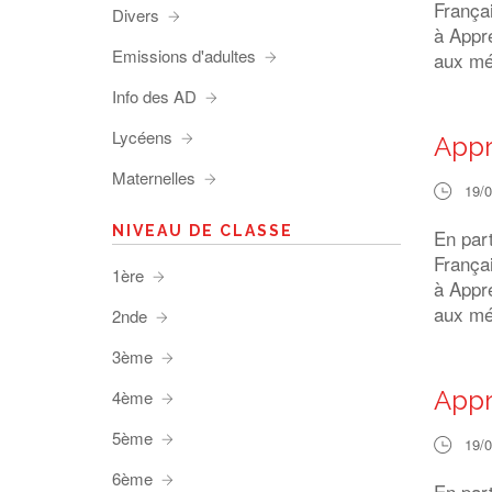
França
Divers
à Appre
Emissions d'adultes
aux méd
Info des AD
Lycéens
Appr
Maternelles
19/
NIVEAU DE CLASSE
En par
França
1ère
à Appre
aux méd
2nde
3ème
Appr
4ème
5ème
19/
6ème
En par