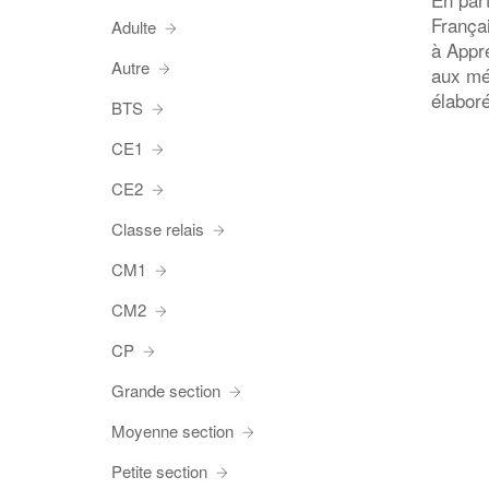
França
Adulte
à Appre
Autre
aux méd
élabor
BTS
CE1
CE2
Classe relais
CM1
CM2
CP
Grande section
Moyenne section
Petite section