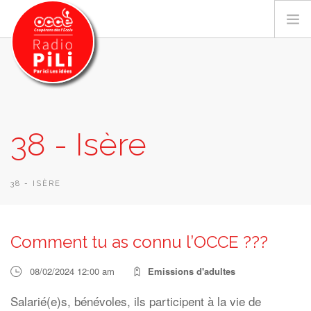
PRÉSENTATION
38 - Isère
GRILLE DES PROGRAMMES
EMISSIONS / PODCASTS
SUR LE TERRITOIRE
38 - ISÈRE
RESSOURCES
LES ACTU.
Comment tu as connu l’OCCE ???
RECHERCHER
08/02/2024 12:00 am
Emissions d'adultes
CONTACT
Salarié(e)s, bénévoles, ils participent à la vie de