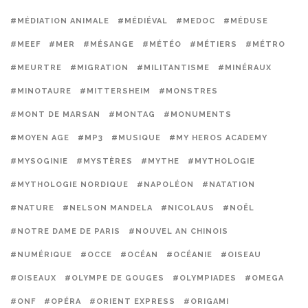
#MÉDIATION ANIMALE
#MÉDIÉVAL
#MEDOC
#MÉDUSE
#MEEF
#MER
#MÉSANGE
#MÉTÉO
#MÉTIERS
#MÉTRO
#MEURTRE
#MIGRATION
#MILITANTISME
#MINÉRAUX
#MINOTAURE
#MITTERSHEIM
#MONSTRES
#MONT DE MARSAN
#MONTAG
#MONUMENTS
#MOYEN AGE
#MP3
#MUSIQUE
#MY HEROS ACADEMY
#MYSOGINIE
#MYSTÈRES
#MYTHE
#MYTHOLOGIE
#MYTHOLOGIE NORDIQUE
#NAPOLÉON
#NATATION
#NATURE
#NELSON MANDELA
#NICOLAUS
#NOËL
#NOTRE DAME DE PARIS
#NOUVEL AN CHINOIS
#NUMÉRIQUE
#OCCE
#OCÉAN
#OCÉANIE
#OISEAU
#OISEAUX
#OLYMPE DE GOUGES
#OLYMPIADES
#OMEGA
#ONF
#OPÉRA
#ORIENT EXPRESS
#ORIGAMI