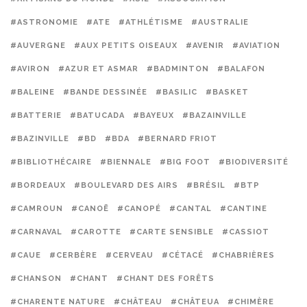
#ASTRONOMIE
#ATE
#ATHLÉTISME
#AUSTRALIE
#AUVERGNE
#AUX PETITS OISEAUX
#AVENIR
#AVIATION
#AVIRON
#AZUR ET ASMAR
#BADMINTON
#BALAFON
#BALEINE
#BANDE DESSINÉE
#BASILIC
#BASKET
#BATTERIE
#BATUCADA
#BAYEUX
#BAZAINVILLE
#BAZINVILLE
#BD
#BDA
#BERNARD FRIOT
#BIBLIOTHÉCAIRE
#BIENNALE
#BIG FOOT
#BIODIVERSITÉ
#BORDEAUX
#BOULEVARD DES AIRS
#BRÉSIL
#BTP
#CAMROUN
#CANOË
#CANOPÉ
#CANTAL
#CANTINE
#CARNAVAL
#CAROTTE
#CARTE SENSIBLE
#CASSIOT
#CAUE
#CERBÈRE
#CERVEAU
#CÉTACÉ
#CHABRIÈRES
#CHANSON
#CHANT
#CHANT DES FORÊTS
#CHARENTE NATURE
#CHÂTEAU
#CHÂTEUA
#CHIMÈRE