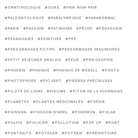
#ORNITHOLOGUE
#OURS
#PAIR-NON-PAIR
#PALÉONTOLOGUE
#PARALYMPIQUE
#PARANORMAL
#PARIS
#PASSION
#PATINOIRE
#PÊCHE
#PÉDAGOGIE
#PÉDAGOGIES
#PEINTURE
#PEP
#PERSONNAGES FICTIFS
#PERSONNAGES IMAGINAIRES
#PETIT DÉJEUNER ANGLAIS
#PEUR
#PHILOSOPHIE
#PHOENIX
#PHOQUE
#PHOQUE DE WEDELL
#PHOTO
#PHOTOPHORE
#PIC VERT
#PIERRES PRÉCIEUSES
#PILOTE DE LIGNE
#PISCINE
#PITON DE LA FOURNAISE
#PLANÈTES
#PLANTES MÉDICINALES
#POÉSIE
#POISSON
#POISSON D'AVRIL
#POKEMON
#POLAR
#POLICE
#POLICIER
#POLLUTION
#POP UP
#PORT
#PORTRAITS
#POTAGER
#POTERIE
#PRÉHISTOIRE