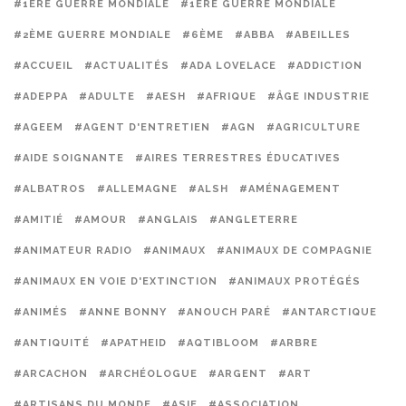
#1ERE GUERRE MONDIALE
#1ÈRE GUERRE MONDIALE
#2ÈME GUERRE MONDIALE
#6ÈME
#ABBA
#ABEILLES
#ACCUEIL
#ACTUALITÉS
#ADA LOVELACE
#ADDICTION
#ADEPPA
#ADULTE
#AESH
#AFRIQUE
#ÂGE INDUSTRIE
#AGEEM
#AGENT D'ENTRETIEN
#AGN
#AGRICULTURE
#AIDE SOIGNANTE
#AIRES TERRESTRES ÉDUCATIVES
#ALBATROS
#ALLEMAGNE
#ALSH
#AMÉNAGEMENT
#AMITIÉ
#AMOUR
#ANGLAIS
#ANGLETERRE
#ANIMATEUR RADIO
#ANIMAUX
#ANIMAUX DE COMPAGNIE
#ANIMAUX EN VOIE D'EXTINCTION
#ANIMAUX PROTÉGÉS
#ANIMÉS
#ANNE BONNY
#ANOUCH PARÉ
#ANTARCTIQUE
#ANTIQUITÉ
#APATHEID
#AQTIBLOOM
#ARBRE
#ARCACHON
#ARCHÉOLOGUE
#ARGENT
#ART
#ARTISANS DU MONDE
#ASIE
#ASSOCIATION