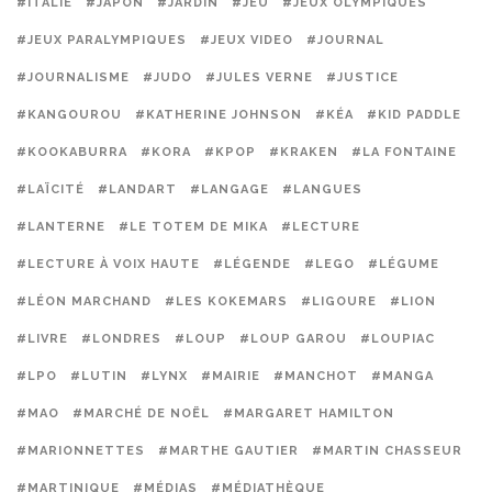
#ITALIE
#JAPON
#JARDIN
#JEU
#JEUX OLYMPIQUES
#JEUX PARALYMPIQUES
#JEUX VIDEO
#JOURNAL
#JOURNALISME
#JUDO
#JULES VERNE
#JUSTICE
#KANGOUROU
#KATHERINE JOHNSON
#KÉA
#KID PADDLE
#KOOKABURRA
#KORA
#KPOP
#KRAKEN
#LA FONTAINE
#LAÏCITÉ
#LANDART
#LANGAGE
#LANGUES
#LANTERNE
#LE TOTEM DE MIKA
#LECTURE
#LECTURE À VOIX HAUTE
#LÉGENDE
#LEGO
#LÉGUME
#LÉON MARCHAND
#LES KOKEMARS
#LIGOURE
#LION
#LIVRE
#LONDRES
#LOUP
#LOUP GAROU
#LOUPIAC
#LPO
#LUTIN
#LYNX
#MAIRIE
#MANCHOT
#MANGA
#MAO
#MARCHÉ DE NOËL
#MARGARET HAMILTON
#MARIONNETTES
#MARTHE GAUTIER
#MARTIN CHASSEUR
#MARTINIQUE
#MÉDIAS
#MÉDIATHÈQUE