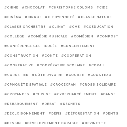
#CHINE
#CHOCOLAT
#CHRISTOPHE COLOMB
#CIDE
#CINÉMA
#CIRQUE
#CITOYENNETÉ
#CLASSE NATURE
#CLASSE ORCHESTRE
#CLIMAT
#CME
#COÉDUCATION
#COLLÈGE
#COMÉDIE MUSICALE
#COMÉDIEN
#COMPOST
#CONFÉRENCE GESTICULÉE
#CONSENTEMENT
#CONSTRUCTION
#CONTE
#COOPÉRATION
#COOPÉRATIVE
#COOPÉRATIVE SCOLAIRE
#CORAIL
#CORSETIER
#CÔTE D'IVOIRE
#COURSE
#COUSTEAU
#CPNQUÊTE SPATIALE
#CROCECRAN
#CROSS SOLIDAIRE
#CROYANCES
#CUISINE
#CYBERHARCÈLEMENT
#DANSE
#DÉBARQUEMENT
#DÉBAT
#DÉCHETS
#DÉCLOISONNEMENT
#DÉFIS
#DÉFORESTATION
#DENTS
#DESSIN
#DÉVELOPPEMENT DURABLE
#DEVINETTE