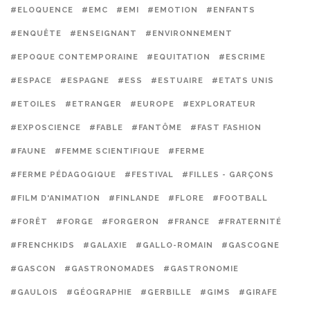
#ELOQUENCE
#EMC
#EMI
#EMOTION
#ENFANTS
#ENQUÊTE
#ENSEIGNANT
#ENVIRONNEMENT
#EPOQUE CONTEMPORAINE
#EQUITATION
#ESCRIME
#ESPACE
#ESPAGNE
#ESS
#ESTUAIRE
#ETATS UNIS
#ETOILES
#ETRANGER
#EUROPE
#EXPLORATEUR
#EXPOSCIENCE
#FABLE
#FANTÔME
#FAST FASHION
#FAUNE
#FEMME SCIENTIFIQUE
#FERME
#FERME PÉDAGOGIQUE
#FESTIVAL
#FILLES - GARÇONS
#FILM D'ANIMATION
#FINLANDE
#FLORE
#FOOTBALL
#FORÊT
#FORGE
#FORGERON
#FRANCE
#FRATERNITÉ
#FRENCHKIDS
#GALAXIE
#GALLO-ROMAIN
#GASCOGNE
#GASCON
#GASTRONOMADES
#GASTRONOMIE
#GAULOIS
#GÉOGRAPHIE
#GERBILLE
#GIMS
#GIRAFE