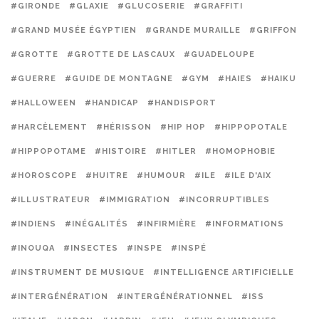
#GIRONDE
#GLAXIE
#GLUCOSERIE
#GRAFFITI
#GRAND MUSÉE ÉGYPTIEN
#GRANDE MURAILLE
#GRIFFON
#GROTTE
#GROTTE DE LASCAUX
#GUADELOUPE
#GUERRE
#GUIDE DE MONTAGNE
#GYM
#HAIES
#HAIKU
#HALLOWEEN
#HANDICAP
#HANDISPORT
#HARCÈLEMENT
#HÉRISSON
#HIP HOP
#HIPPOPOTALE
#HIPPOPOTAME
#HISTOIRE
#HITLER
#HOMOPHOBIE
#HOROSCOPE
#HUITRE
#HUMOUR
#ILE
#ILE D'AIX
#ILLUSTRATEUR
#IMMIGRATION
#INCORRUPTIBLES
#INDIENS
#INÉGALITÉS
#INFIRMIÈRE
#INFORMATIONS
#INOUQA
#INSECTES
#INSPE
#INSPÉ
#INSTRUMENT DE MUSIQUE
#INTELLIGENCE ARTIFICIELLE
#INTERGÉNÉRATION
#INTERGÉNÉRATIONNEL
#ISS