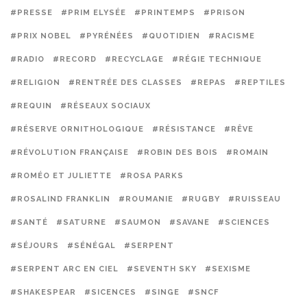
#PRESSE
#PRIM ELYSÉE
#PRINTEMPS
#PRISON
#PRIX NOBEL
#PYRÉNÉES
#QUOTIDIEN
#RACISME
#RADIO
#RECORD
#RECYCLAGE
#RÉGIE TECHNIQUE
#RELIGION
#RENTRÉE DES CLASSES
#REPAS
#REPTILES
#REQUIN
#RÉSEAUX SOCIAUX
#RÉSERVE ORNITHOLOGIQUE
#RÉSISTANCE
#RÊVE
#RÉVOLUTION FRANÇAISE
#ROBIN DES BOIS
#ROMAIN
#ROMÉO ET JULIETTE
#ROSA PARKS
#ROSALIND FRANKLIN
#ROUMANIE
#RUGBY
#RUISSEAU
#SANTÉ
#SATURNE
#SAUMON
#SAVANE
#SCIENCES
#SÉJOURS
#SÉNÉGAL
#SERPENT
#SERPENT ARC EN CIEL
#SEVENTH SKY
#SEXISME
#SHAKESPEAR
#SICENCES
#SINGE
#SNCF