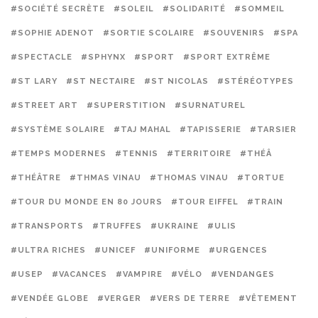
#SOCIÉTÉ SECRÈTE
#SOLEIL
#SOLIDARITÉ
#SOMMEIL
#SOPHIE ADENOT
#SORTIE SCOLAIRE
#SOUVENIRS
#SPA
#SPECTACLE
#SPHYNX
#SPORT
#SPORT EXTRÊME
#ST LARY
#ST NECTAIRE
#ST NICOLAS
#STÉRÉOTYPES
#STREET ART
#SUPERSTITION
#SURNATUREL
#SYSTÈME SOLAIRE
#TAJ MAHAL
#TAPISSERIE
#TARSIER
#TEMPS MODERNES
#TENNIS
#TERRITOIRE
#THÉÂ
#THÉÂTRE
#THMAS VINAU
#THOMAS VINAU
#TORTUE
#TOUR DU MONDE EN 80 JOURS
#TOUR EIFFEL
#TRAIN
#TRANSPORTS
#TRUFFES
#UKRAINE
#ULIS
#ULTRA RICHES
#UNICEF
#UNIFORME
#URGENCES
#USEP
#VACANCES
#VAMPIRE
#VÉLO
#VENDANGES
#VENDÉE GLOBE
#VERGER
#VERS DE TERRE
#VÊTEMENT