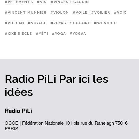
#VÊTEMENTS
#VIN
#VINCENT GAUDIN
#VINCENT MUNNIER
#VIOLON
#VOILE
#VOILIER
#VOIX
#VOLCAN
#VOYAGE
#VOYAGE SCOLAIRE
#WENDIGO
#XIXÈ SIÈCLE
#YÉTI
#YOGA
#YOGAA
Radio PiLi
Par ici
les
idées
Radio PiLi
OCCE | Fédération Nationale
101 bis rue du Ranelagh
75016
PARIS