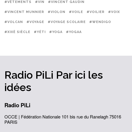
#VÊTEMENTS
#VIN
#VINCENT GAUDIN
#VINCENT MUNNIER
#VIOLON
#VOILE
#VOILIER
#VOIX
#VOLCAN
#VOYAGE
#VOYAGE SCOLAIRE
#WENDIGO
#XIXÈ SIÈCLE
#YÉTI
#YOGA
#YOGAA
Radio PiLi
Par ici
les
idées
Radio PiLi
OCCE | Fédération Nationale
101 bis rue du Ranelagh
75016
PARIS