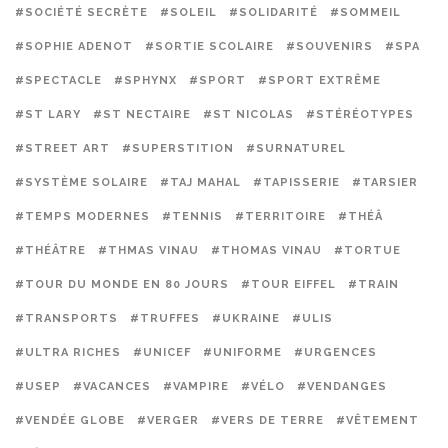
#SOCIÉTÉ SECRÈTE
#SOLEIL
#SOLIDARITÉ
#SOMMEIL
#SOPHIE ADENOT
#SORTIE SCOLAIRE
#SOUVENIRS
#SPA
#SPECTACLE
#SPHYNX
#SPORT
#SPORT EXTRÊME
#ST LARY
#ST NECTAIRE
#ST NICOLAS
#STÉRÉOTYPES
#STREET ART
#SUPERSTITION
#SURNATUREL
#SYSTÈME SOLAIRE
#TAJ MAHAL
#TAPISSERIE
#TARSIER
#TEMPS MODERNES
#TENNIS
#TERRITOIRE
#THÉÂ
#THÉÂTRE
#THMAS VINAU
#THOMAS VINAU
#TORTUE
#TOUR DU MONDE EN 80 JOURS
#TOUR EIFFEL
#TRAIN
#TRANSPORTS
#TRUFFES
#UKRAINE
#ULIS
#ULTRA RICHES
#UNICEF
#UNIFORME
#URGENCES
#USEP
#VACANCES
#VAMPIRE
#VÉLO
#VENDANGES
#VENDÉE GLOBE
#VERGER
#VERS DE TERRE
#VÊTEMENT