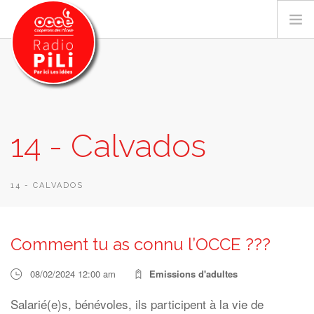
PRÉSENTATION
14 - Calvados
GRILLE DES PROGRAMMES
EMISSIONS / PODCASTS
SUR LE TERRITOIRE
14 - CALVADOS
RESSOURCES
LES ACTU.
Comment tu as connu l’OCCE ???
RECHERCHER
08/02/2024 12:00 am
Emissions d'adultes
CONTACT
Salarié(e)s, bénévoles, ils participent à la vie de