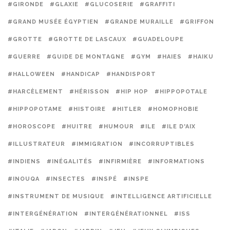
#GIRONDE
#GLAXIE
#GLUCOSERIE
#GRAFFITI
#GRAND MUSÉE ÉGYPTIEN
#GRANDE MURAILLE
#GRIFFON
#GROTTE
#GROTTE DE LASCAUX
#GUADELOUPE
#GUERRE
#GUIDE DE MONTAGNE
#GYM
#HAIES
#HAIKU
#HALLOWEEN
#HANDICAP
#HANDISPORT
#HARCÈLEMENT
#HÉRISSON
#HIP HOP
#HIPPOPOTALE
#HIPPOPOTAME
#HISTOIRE
#HITLER
#HOMOPHOBIE
#HOROSCOPE
#HUITRE
#HUMOUR
#ILE
#ILE D'AIX
#ILLUSTRATEUR
#IMMIGRATION
#INCORRUPTIBLES
#INDIENS
#INÉGALITÉS
#INFIRMIÈRE
#INFORMATIONS
#INOUQA
#INSECTES
#INSPÉ
#INSPE
#INSTRUMENT DE MUSIQUE
#INTELLIGENCE ARTIFICIELLE
#INTERGÉNÉRATION
#INTERGÉNÉRATIONNEL
#ISS