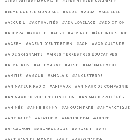
#1ERE GUERRE MONDIALE
#1ÈRE GUERRE MONDIALE
#2ÈME GUERRE MONDIALE
#6ÈME
#ABBA
#ABEILLES
#ACCUEIL
#ACTUALITÉS
#ADA LOVELACE
#ADDICTION
#ADEPPA
#ADULTE
#AESH
#AFRIQUE
#ÂGE INDUSTRIE
#AGEEM
#AGENT D'ENTRETIEN
#AGN
#AGRICULTURE
#AIDE SOIGNANTE
#AIRES TERRESTRES ÉDUCATIVES
#ALBATROS
#ALLEMAGNE
#ALSH
#AMÉNAGEMENT
#AMITIÉ
#AMOUR
#ANGLAIS
#ANGLETERRE
#ANIMATEUR RADIO
#ANIMAUX
#ANIMAUX DE COMPAGNIE
#ANIMAUX EN VOIE D'EXTINCTION
#ANIMAUX PROTÉGÉS
#ANIMÉS
#ANNE BONNY
#ANOUCH PARÉ
#ANTARCTIQUE
#ANTIQUITÉ
#APATHEID
#AQTIBLOOM
#ARBRE
#ARCACHON
#ARCHÉOLOGUE
#ARGENT
#ART
#ARTISANS DU MONDE
#ASIE
#ASSOCIATION