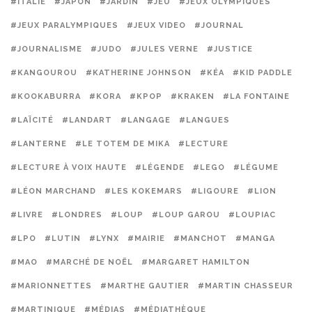
#ITALIE
#JAPON
#JARDIN
#JEU
#JEUX OLYMPIQUES
#JEUX PARALYMPIQUES
#JEUX VIDEO
#JOURNAL
#JOURNALISME
#JUDO
#JULES VERNE
#JUSTICE
#KANGOUROU
#KATHERINE JOHNSON
#KÉA
#KID PADDLE
#KOOKABURRA
#KORA
#KPOP
#KRAKEN
#LA FONTAINE
#LAÏCITÉ
#LANDART
#LANGAGE
#LANGUES
#LANTERNE
#LE TOTEM DE MIKA
#LECTURE
#LECTURE À VOIX HAUTE
#LÉGENDE
#LEGO
#LÉGUME
#LÉON MARCHAND
#LES KOKEMARS
#LIGOURE
#LION
#LIVRE
#LONDRES
#LOUP
#LOUP GAROU
#LOUPIAC
#LPO
#LUTIN
#LYNX
#MAIRIE
#MANCHOT
#MANGA
#MAO
#MARCHÉ DE NOËL
#MARGARET HAMILTON
#MARIONNETTES
#MARTHE GAUTIER
#MARTIN CHASSEUR
#MARTINIQUE
#MÉDIAS
#MÉDIATHÈQUE