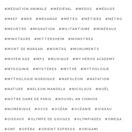
#MÉDIATION ANIMALE
#MÉDIÉVAL
#MEDOC
#MÉDUSE
#MEEF
#MER
#MÉSANGE
#MÉTÉO
#MÉTIERS
#MÉTRO
#MEURTRE
#MIGRATION
#MILITANTISME
#MINÉRAUX
#MINOTAURE
#MITTERSHEIM
#MONSTRES
#MONT DE MARSAN
#MONTAG
#MONUMENTS
#MOYEN AGE
#MP3
#MUSIQUE
#MY HEROS ACADEMY
#MYSOGINIE
#MYSTÈRES
#MYTHE
#MYTHOLOGIE
#MYTHOLOGIE NORDIQUE
#NAPOLÉON
#NATATION
#NATURE
#NELSON MANDELA
#NICOLAUS
#NOËL
#NOTRE DAME DE PARIS
#NOUVEL AN CHINOIS
#NUMÉRIQUE
#OCCE
#OCÉAN
#OCÉANIE
#OISEAU
#OISEAUX
#OLYMPE DE GOUGES
#OLYMPIADES
#OMEGA
#ONF
#OPÉRA
#ORIENT EXPRESS
#ORIGAMI