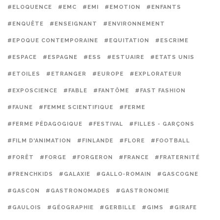
#ELOQUENCE
#EMC
#EMI
#EMOTION
#ENFANTS
#ENQUÊTE
#ENSEIGNANT
#ENVIRONNEMENT
#EPOQUE CONTEMPORAINE
#EQUITATION
#ESCRIME
#ESPACE
#ESPAGNE
#ESS
#ESTUAIRE
#ETATS UNIS
#ETOILES
#ETRANGER
#EUROPE
#EXPLORATEUR
#EXPOSCIENCE
#FABLE
#FANTÔME
#FAST FASHION
#FAUNE
#FEMME SCIENTIFIQUE
#FERME
#FERME PÉDAGOGIQUE
#FESTIVAL
#FILLES - GARÇONS
#FILM D'ANIMATION
#FINLANDE
#FLORE
#FOOTBALL
#FORÊT
#FORGE
#FORGERON
#FRANCE
#FRATERNITÉ
#FRENCHKIDS
#GALAXIE
#GALLO-ROMAIN
#GASCOGNE
#GASCON
#GASTRONOMADES
#GASTRONOMIE
#GAULOIS
#GÉOGRAPHIE
#GERBILLE
#GIMS
#GIRAFE