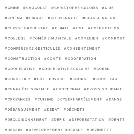
#CHINE
#CHOCOLAT
#CHRISTOPHE COLOMB
#CIDE
#CINÉMA
#CIRQUE
#CITOYENNETÉ
#CLASSE NATURE
#CLASSE ORCHESTRE
#CLIMAT
#CME
#COÉDUCATION
#COLLÈGE
#COMÉDIE MUSICALE
#COMÉDIEN
#COMPOST
#CONFÉRENCE GESTICULÉE
#CONSENTEMENT
#CONSTRUCTION
#CONTE
#COOPÉRATION
#COOPÉRATIVE
#COOPÉRATIVE SCOLAIRE
#CORAIL
#CORSETIER
#CÔTE D'IVOIRE
#COURSE
#COUSTEAU
#CPNQUÊTE SPATIALE
#CROCECRAN
#CROSS SOLIDAIRE
#CROYANCES
#CUISINE
#CYBERHARCÈLEMENT
#DANSE
#DÉBARQUEMENT
#DÉBAT
#DÉCHETS
#DÉCLOISONNEMENT
#DÉFIS
#DÉFORESTATION
#DENTS
#DESSIN
#DÉVELOPPEMENT DURABLE
#DEVINETTE