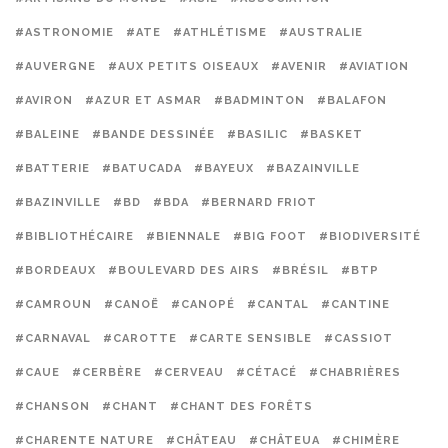
#ASTRONOMIE
#ATE
#ATHLÉTISME
#AUSTRALIE
#AUVERGNE
#AUX PETITS OISEAUX
#AVENIR
#AVIATION
#AVIRON
#AZUR ET ASMAR
#BADMINTON
#BALAFON
#BALEINE
#BANDE DESSINÉE
#BASILIC
#BASKET
#BATTERIE
#BATUCADA
#BAYEUX
#BAZAINVILLE
#BAZINVILLE
#BD
#BDA
#BERNARD FRIOT
#BIBLIOTHÉCAIRE
#BIENNALE
#BIG FOOT
#BIODIVERSITÉ
#BORDEAUX
#BOULEVARD DES AIRS
#BRÉSIL
#BTP
#CAMROUN
#CANOË
#CANOPÉ
#CANTAL
#CANTINE
#CARNAVAL
#CAROTTE
#CARTE SENSIBLE
#CASSIOT
#CAUE
#CERBÈRE
#CERVEAU
#CÉTACÉ
#CHABRIÈRES
#CHANSON
#CHANT
#CHANT DES FORÊTS
#CHARENTE NATURE
#CHÂTEAU
#CHÂTEUA
#CHIMÈRE