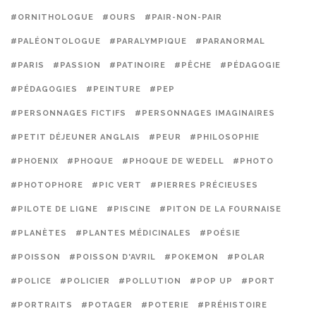
#ORNITHOLOGUE
#OURS
#PAIR-NON-PAIR
#PALÉONTOLOGUE
#PARALYMPIQUE
#PARANORMAL
#PARIS
#PASSION
#PATINOIRE
#PÊCHE
#PÉDAGOGIE
#PÉDAGOGIES
#PEINTURE
#PEP
#PERSONNAGES FICTIFS
#PERSONNAGES IMAGINAIRES
#PETIT DÉJEUNER ANGLAIS
#PEUR
#PHILOSOPHIE
#PHOENIX
#PHOQUE
#PHOQUE DE WEDELL
#PHOTO
#PHOTOPHORE
#PIC VERT
#PIERRES PRÉCIEUSES
#PILOTE DE LIGNE
#PISCINE
#PITON DE LA FOURNAISE
#PLANÈTES
#PLANTES MÉDICINALES
#POÉSIE
#POISSON
#POISSON D'AVRIL
#POKEMON
#POLAR
#POLICE
#POLICIER
#POLLUTION
#POP UP
#PORT
#PORTRAITS
#POTAGER
#POTERIE
#PRÉHISTOIRE