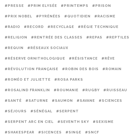
#PRESSE
#PRIM ELYSÉE
#PRINTEMPS
#PRISON
#PRIX NOBEL
#PYRÉNÉES
#QUOTIDIEN
#RACISME
#RADIO
#RECORD
#RECYCLAGE
#RÉGIE TECHNIQUE
#RELIGION
#RENTRÉE DES CLASSES
#REPAS
#REPTILES
#REQUIN
#RÉSEAUX SOCIAUX
#RÉSERVE ORNITHOLOGIQUE
#RÉSISTANCE
#RÊVE
#RÉVOLUTION FRANÇAISE
#ROBIN DES BOIS
#ROMAIN
#ROMÉO ET JULIETTE
#ROSA PARKS
#ROSALIND FRANKLIN
#ROUMANIE
#RUGBY
#RUISSEAU
#SANTÉ
#SATURNE
#SAUMON
#SAVANE
#SCIENCES
#SÉJOURS
#SÉNÉGAL
#SERPENT
#SERPENT ARC EN CIEL
#SEVENTH SKY
#SEXISME
#SHAKESPEAR
#SICENCES
#SINGE
#SNCF