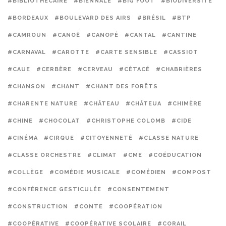
#BIBLIOTHÉCAIRE
#BIENNALE
#BIG FOOT
#BIODIVERSITÉ
#BORDEAUX
#BOULEVARD DES AIRS
#BRÉSIL
#BTP
#CAMROUN
#CANOË
#CANOPÉ
#CANTAL
#CANTINE
#CARNAVAL
#CAROTTE
#CARTE SENSIBLE
#CASSIOT
#CAUE
#CERBÈRE
#CERVEAU
#CÉTACÉ
#CHABRIÈRES
#CHANSON
#CHANT
#CHANT DES FORÊTS
#CHARENTE NATURE
#CHÂTEAU
#CHÂTEUA
#CHIMÈRE
#CHINE
#CHOCOLAT
#CHRISTOPHE COLOMB
#CIDE
#CINÉMA
#CIRQUE
#CITOYENNETÉ
#CLASSE NATURE
#CLASSE ORCHESTRE
#CLIMAT
#CME
#COÉDUCATION
#COLLÈGE
#COMÉDIE MUSICALE
#COMÉDIEN
#COMPOST
#CONFÉRENCE GESTICULÉE
#CONSENTEMENT
#CONSTRUCTION
#CONTE
#COOPÉRATION
#COOPÉRATIVE
#COOPÉRATIVE SCOLAIRE
#CORAIL