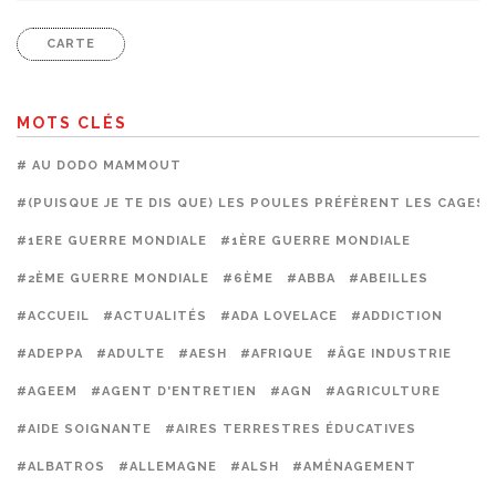
CARTE
MOTS CLÉS
# AU DODO MAMMOUT
#(PUISQUE JE TE DIS QUE) LES POULES PRÉFÈRENT LES CAGES
#1ERE GUERRE MONDIALE
#1ÈRE GUERRE MONDIALE
#2ÈME GUERRE MONDIALE
#6ÈME
#ABBA
#ABEILLES
#ACCUEIL
#ACTUALITÉS
#ADA LOVELACE
#ADDICTION
#ADEPPA
#ADULTE
#AESH
#AFRIQUE
#ÂGE INDUSTRIE
#AGEEM
#AGENT D'ENTRETIEN
#AGN
#AGRICULTURE
#AIDE SOIGNANTE
#AIRES TERRESTRES ÉDUCATIVES
#ALBATROS
#ALLEMAGNE
#ALSH
#AMÉNAGEMENT