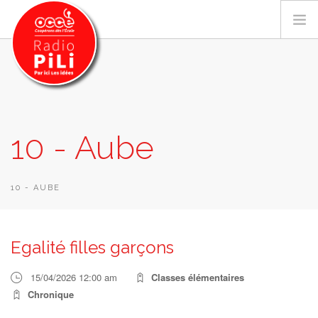
PRÉSENTATION
10 - Aube
GRILLE DES PROGRAMMES
EMISSIONS / PODCASTS
SUR LE TERRITOIRE
10 - AUBE
RESSOURCES
LES ACTU.
Egalité filles garçons
RECHERCHER
15/04/2026 12:00 am
Classes élémentaires
CONTACT
Chronique