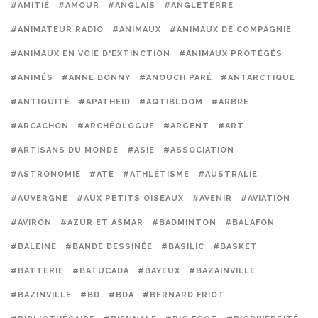
#AMITIÉ
#AMOUR
#ANGLAIS
#ANGLETERRE
#ANIMATEUR RADIO
#ANIMAUX
#ANIMAUX DE COMPAGNIE
#ANIMAUX EN VOIE D'EXTINCTION
#ANIMAUX PROTÉGÉS
#ANIMÉS
#ANNE BONNY
#ANOUCH PARÉ
#ANTARCTIQUE
#ANTIQUITÉ
#APATHEID
#AQTIBLOOM
#ARBRE
#ARCACHON
#ARCHÉOLOGUE
#ARGENT
#ART
#ARTISANS DU MONDE
#ASIE
#ASSOCIATION
#ASTRONOMIE
#ATE
#ATHLÉTISME
#AUSTRALIE
#AUVERGNE
#AUX PETITS OISEAUX
#AVENIR
#AVIATION
#AVIRON
#AZUR ET ASMAR
#BADMINTON
#BALAFON
#BALEINE
#BANDE DESSINÉE
#BASILIC
#BASKET
#BATTERIE
#BATUCADA
#BAYEUX
#BAZAINVILLE
#BAZINVILLE
#BD
#BDA
#BERNARD FRIOT