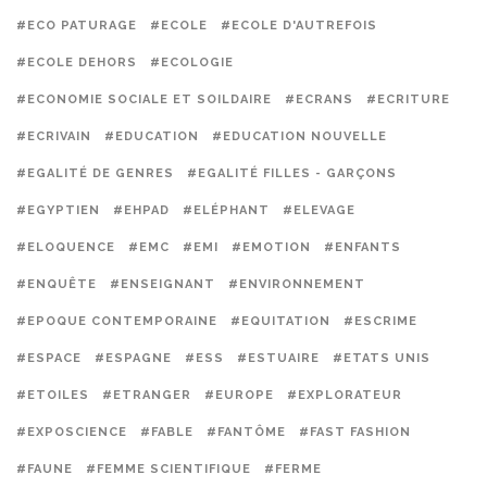
#ECO PATURAGE
#ECOLE
#ECOLE D'AUTREFOIS
#ECOLE DEHORS
#ECOLOGIE
#ECONOMIE SOCIALE ET SOILDAIRE
#ECRANS
#ECRITURE
#ECRIVAIN
#EDUCATION
#EDUCATION NOUVELLE
#EGALITÉ DE GENRES
#EGALITÉ FILLES - GARÇONS
#EGYPTIEN
#EHPAD
#ELÉPHANT
#ELEVAGE
#ELOQUENCE
#EMC
#EMI
#EMOTION
#ENFANTS
#ENQUÊTE
#ENSEIGNANT
#ENVIRONNEMENT
#EPOQUE CONTEMPORAINE
#EQUITATION
#ESCRIME
#ESPACE
#ESPAGNE
#ESS
#ESTUAIRE
#ETATS UNIS
#ETOILES
#ETRANGER
#EUROPE
#EXPLORATEUR
#EXPOSCIENCE
#FABLE
#FANTÔME
#FAST FASHION
#FAUNE
#FEMME SCIENTIFIQUE
#FERME