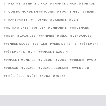
#THÉÂTRE
#THMAS VINAU
#THOMAS VINAU
#TORTUE
#TOUR DU MONDE EN 80 JOURS
#TOUR EIFFEL
#TRAIN
#TRANSPORTS
#TRUFFES
#UKRAINE
#ULIS
#ULTRA RICHES
#UNICEF
#UNIFORME
#URGENCES
#USEP
#VACANCES
#VAMPIRE
#VÉLO
#VENDANGES
#VENDÉE GLOBE
#VERGER
#VERS DE TERRE
#VÊTEMENT
#VÊTEMENTS
#VIN
#VINCENT GAUDIN
#VINCENT MUNNIER
#VIOLON
#VOILE
#VOILIER
#VOIX
#VOLCAN
#VOYAGE
#VOYAGE SCOLAIRE
#WENDIGO
#XIXÈ SIÈCLE
#YÉTI
#YOGA
#YOGAA