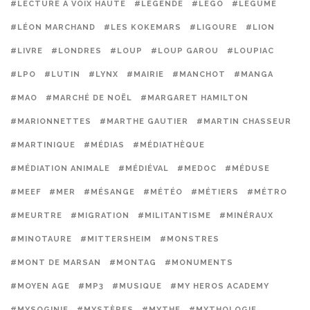
#LECTURE À VOIX HAUTE
#LÉGENDE
#LEGO
#LÉGUME
#LÉON MARCHAND
#LES KOKEMARS
#LIGOURE
#LION
#LIVRE
#LONDRES
#LOUP
#LOUP GAROU
#LOUPIAC
#LPO
#LUTIN
#LYNX
#MAIRIE
#MANCHOT
#MANGA
#MAO
#MARCHÉ DE NOËL
#MARGARET HAMILTON
#MARIONNETTES
#MARTHE GAUTIER
#MARTIN CHASSEUR
#MARTINIQUE
#MÉDIAS
#MÉDIATHÈQUE
#MÉDIATION ANIMALE
#MÉDIÉVAL
#MEDOC
#MÉDUSE
#MEEF
#MER
#MÉSANGE
#MÉTÉO
#MÉTIERS
#MÉTRO
#MEURTRE
#MIGRATION
#MILITANTISME
#MINÉRAUX
#MINOTAURE
#MITTERSHEIM
#MONSTRES
#MONT DE MARSAN
#MONTAG
#MONUMENTS
#MOYEN AGE
#MP3
#MUSIQUE
#MY HEROS ACADEMY
#MYSOGINIE
#MYSTÈRES
#MYTHE
#MYTHOLOGIE