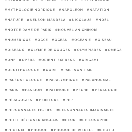
#MYTHOLOGIE NORDIQUE
#NAPOLÉON
#NATATION
#NATURE
#NELSON MANDELA
#NICOLAUS
#NOËL
#NOTRE DAME DE PARIS
#NOUVEL AN CHINOIS
#NUMÉRIQUE
#OCCE
#OCÉAN
#OCÉANIE
#OISEAU
#OISEAUX
#OLYMPE DE GOUGES
#OLYMPIADES
#OMEGA
#ONF
#OPÉRA
#ORIENT EXPRESS
#ORIGAMI
#ORNITHOLOGUE
#OURS
#PAIR-NON-PAIR
#PALÉONTOLOGUE
#PARALYMPIQUE
#PARANORMAL
#PARIS
#PASSION
#PATINOIRE
#PÊCHE
#PÉDAGOGIE
#PÉDAGOGIES
#PEINTURE
#PEP
#PERSONNAGES FICTIFS
#PERSONNAGES IMAGINAIRES
#PETIT DÉJEUNER ANGLAIS
#PEUR
#PHILOSOPHIE
#PHOENIX
#PHOQUE
#PHOQUE DE WEDELL
#PHOTO