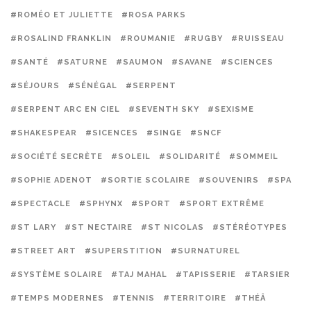
#ROMÉO ET JULIETTE
#ROSA PARKS
#ROSALIND FRANKLIN
#ROUMANIE
#RUGBY
#RUISSEAU
#SANTÉ
#SATURNE
#SAUMON
#SAVANE
#SCIENCES
#SÉJOURS
#SÉNÉGAL
#SERPENT
#SERPENT ARC EN CIEL
#SEVENTH SKY
#SEXISME
#SHAKESPEAR
#SICENCES
#SINGE
#SNCF
#SOCIÉTÉ SECRÈTE
#SOLEIL
#SOLIDARITÉ
#SOMMEIL
#SOPHIE ADENOT
#SORTIE SCOLAIRE
#SOUVENIRS
#SPA
#SPECTACLE
#SPHYNX
#SPORT
#SPORT EXTRÊME
#ST LARY
#ST NECTAIRE
#ST NICOLAS
#STÉRÉOTYPES
#STREET ART
#SUPERSTITION
#SURNATUREL
#SYSTÈME SOLAIRE
#TAJ MAHAL
#TAPISSERIE
#TARSIER
#TEMPS MODERNES
#TENNIS
#TERRITOIRE
#THÉÂ