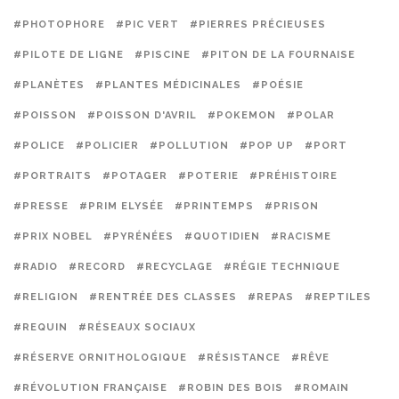
#PHOTOPHORE
#PIC VERT
#PIERRES PRÉCIEUSES
#PILOTE DE LIGNE
#PISCINE
#PITON DE LA FOURNAISE
#PLANÈTES
#PLANTES MÉDICINALES
#POÉSIE
#POISSON
#POISSON D'AVRIL
#POKEMON
#POLAR
#POLICE
#POLICIER
#POLLUTION
#POP UP
#PORT
#PORTRAITS
#POTAGER
#POTERIE
#PRÉHISTOIRE
#PRESSE
#PRIM ELYSÉE
#PRINTEMPS
#PRISON
#PRIX NOBEL
#PYRÉNÉES
#QUOTIDIEN
#RACISME
#RADIO
#RECORD
#RECYCLAGE
#RÉGIE TECHNIQUE
#RELIGION
#RENTRÉE DES CLASSES
#REPAS
#REPTILES
#REQUIN
#RÉSEAUX SOCIAUX
#RÉSERVE ORNITHOLOGIQUE
#RÉSISTANCE
#RÊVE
#RÉVOLUTION FRANÇAISE
#ROBIN DES BOIS
#ROMAIN