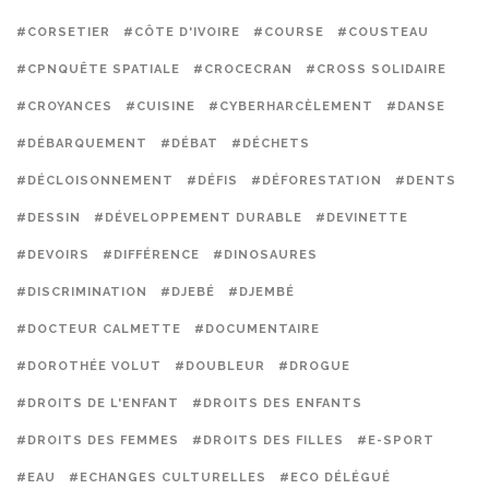
#CORSETIER
#CÔTE D'IVOIRE
#COURSE
#COUSTEAU
#CPNQUÊTE SPATIALE
#CROCECRAN
#CROSS SOLIDAIRE
#CROYANCES
#CUISINE
#CYBERHARCÈLEMENT
#DANSE
#DÉBARQUEMENT
#DÉBAT
#DÉCHETS
#DÉCLOISONNEMENT
#DÉFIS
#DÉFORESTATION
#DENTS
#DESSIN
#DÉVELOPPEMENT DURABLE
#DEVINETTE
#DEVOIRS
#DIFFÉRENCE
#DINOSAURES
#DISCRIMINATION
#DJEBÉ
#DJEMBÉ
#DOCTEUR CALMETTE
#DOCUMENTAIRE
#DOROTHÉE VOLUT
#DOUBLEUR
#DROGUE
#DROITS DE L'ENFANT
#DROITS DES ENFANTS
#DROITS DES FEMMES
#DROITS DES FILLES
#E-SPORT
#EAU
#ECHANGES CULTURELLES
#ECO DÉLÉGUÉ