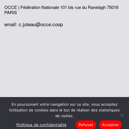
OCCE | Fédération Nationale
101 bis rue du Ranelagh
75016
PARIS
email: c.juteau@occe.coop
© 2026 Office Central de la Coopération à l'École
En poursuivant votre navigation sur ce site, vous acceptez
Mentions légales
Politique de confidentialité
l’utilisation de cookies dans le but de réaliser des statistiques
L’histoire de I’OCCE
de visites.
Politique de confidentialité
Refuser
Accepter