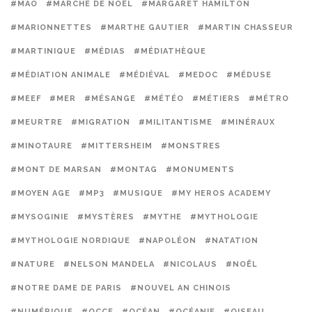
#MAO
#MARCHÉ DE NOËL
#MARGARET HAMILTON
#MARIONNETTES
#MARTHE GAUTIER
#MARTIN CHASSEUR
#MARTINIQUE
#MÉDIAS
#MÉDIATHÈQUE
#MÉDIATION ANIMALE
#MÉDIÉVAL
#MEDOC
#MÉDUSE
#MEEF
#MER
#MÉSANGE
#MÉTÉO
#MÉTIERS
#MÉTRO
#MEURTRE
#MIGRATION
#MILITANTISME
#MINÉRAUX
#MINOTAURE
#MITTERSHEIM
#MONSTRES
#MONT DE MARSAN
#MONTAG
#MONUMENTS
#MOYEN AGE
#MP3
#MUSIQUE
#MY HEROS ACADEMY
#MYSOGINIE
#MYSTÈRES
#MYTHE
#MYTHOLOGIE
#MYTHOLOGIE NORDIQUE
#NAPOLÉON
#NATATION
#NATURE
#NELSON MANDELA
#NICOLAUS
#NOËL
#NOTRE DAME DE PARIS
#NOUVEL AN CHINOIS
#NUMÉRIQUE
#OCCE
#OCÉAN
#OCÉANIE
#OISEAU