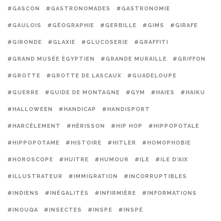
#GASCON
#GASTRONOMADES
#GASTRONOMIE
#GAULOIS
#GÉOGRAPHIE
#GERBILLE
#GIMS
#GIRAFE
#GIRONDE
#GLAXIE
#GLUCOSERIE
#GRAFFITI
#GRAND MUSÉE ÉGYPTIEN
#GRANDE MURAILLE
#GRIFFON
#GROTTE
#GROTTE DE LASCAUX
#GUADELOUPE
#GUERRE
#GUIDE DE MONTAGNE
#GYM
#HAIES
#HAIKU
#HALLOWEEN
#HANDICAP
#HANDISPORT
#HARCÈLEMENT
#HÉRISSON
#HIP HOP
#HIPPOPOTALE
#HIPPOPOTAME
#HISTOIRE
#HITLER
#HOMOPHOBIE
#HOROSCOPE
#HUITRE
#HUMOUR
#ILE
#ILE D'AIX
#ILLUSTRATEUR
#IMMIGRATION
#INCORRUPTIBLES
#INDIENS
#INÉGALITÉS
#INFIRMIÈRE
#INFORMATIONS
#INOUQA
#INSECTES
#INSPE
#INSPÉ