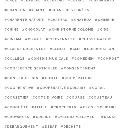
#CAUE
#CERBÈRE
#CERVEAU
#CÉTACÉ
#CHABRIÈRES
#CHANSON
#CHANT
#CHANT DES FORÊTS
#CHARENTE NATURE
#CHÂTEAU
#CHÂTEUA
#CHIMÈRE
#CHINE
#CHOCOLAT
#CHRISTOPHE COLOMB
#CIDE
#CINÉMA
#CIRQUE
#CITOYENNETÉ
#CLASSE NATURE
#CLASSE ORCHESTRE
#CLIMAT
#CME
#COÉDUCATION
#COLLÈGE
#COMÉDIE MUSICALE
#COMÉDIEN
#COMPOST
#CONFÉRENCE GESTICULÉE
#CONSENTEMENT
#CONSTRUCTION
#CONTE
#COOPÉRATION
#COOPÉRATIVE
#COOPÉRATIVE SCOLAIRE
#CORAIL
#CORSETIER
#CÔTE D'IVOIRE
#COURSE
#COUSTEAU
#CPNQUÊTE SPATIALE
#CROCECRAN
#CROSS SOLIDAIRE
#CROYANCES
#CUISINE
#CYBERHARCÈLEMENT
#DANSE
#DÉBARQUEMENT
#DÉBAT
#DÉCHETS