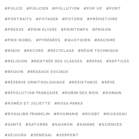
#POLICE
#POLICIER
#POLLUTION
#POP UP
#PORT
#PORTRAITS
#POTAGER
#POTERIE
#PRÉHISTOIRE
#PRESSE
#PRIM ELYSÉE
#PRINTEMPS
#PRISON
#PRIX NOBEL
#PYRÉNÉES
#QUOTIDIEN
#RACISME
#RADIO
#RECORD
#RECYCLAGE
#RÉGIE TECHNIQUE
#RELIGION
#RENTRÉE DES CLASSES
#REPAS
#REPTILES
#REQUIN
#RÉSEAUX SOCIAUX
#RÉSERVE ORNITHOLOGIQUE
#RÉSISTANCE
#RÊVE
#RÉVOLUTION FRANÇAISE
#ROBIN DES BOIS
#ROMAIN
#ROMÉO ET JULIETTE
#ROSA PARKS
#ROSALIND FRANKLIN
#ROUMANIE
#RUGBY
#RUISSEAU
#SANTÉ
#SATURNE
#SAUMON
#SAVANE
#SCIENCES
#SÉJOURS
#SÉNÉGAL
#SERPENT