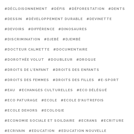
#DÉCLOISONNEMENT
#DÉFIS
#DÉFORESTATION
#DENTS
#DESSIN
#DÉVELOPPEMENT DURABLE
#DEVINETTE
#DEVOIRS
#DIFFÉRENCE
#DINOSAURES
#DISCRIMINATION
#DJEBÉ
#DJEMBÉ
#DOCTEUR CALMETTE
#DOCUMENTAIRE
#DOROTHÉE VOLUT
#DOUBLEUR
#DROGUE
#DROITS DE L'ENFANT
#DROITS DES ENFANTS
#DROITS DES FEMMES
#DROITS DES FILLES
#E-SPORT
#EAU
#ECHANGES CULTURELLES
#ECO DÉLÉGUÉ
#ECO PATURAGE
#ECOLE
#ECOLE D'AUTREFOIS
#ECOLE DEHORS
#ECOLOGIE
#ECONOMIE SOCIALE ET SOILDAIRE
#ECRANS
#ECRITURE
#ECRIVAIN
#EDUCATION
#EDUCATION NOUVELLE