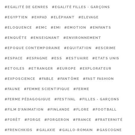
#EGALITÉ DE GENRES
#EGALITÉ FILLES - GARÇONS
#EGYPTIEN
#EHPAD
#ELÉPHANT
#ELEVAGE
#ELOQUENCE
#EMC
#EMI
#EMOTION
#ENFANTS
#ENQUÊTE
#ENSEIGNANT
#ENVIRONNEMENT
#EPOQUE CONTEMPORAINE
#EQUITATION
#ESCRIME
#ESPACE
#ESPAGNE
#ESS
#ESTUAIRE
#ETATS UNIS
#ETOILES
#ETRANGER
#EUROPE
#EXPLORATEUR
#EXPOSCIENCE
#FABLE
#FANTÔME
#FAST FASHION
#FAUNE
#FEMME SCIENTIFIQUE
#FERME
#FERME PÉDAGOGIQUE
#FESTIVAL
#FILLES - GARÇONS
#FILM D'ANIMATION
#FINLANDE
#FLORE
#FOOTBALL
#FORÊT
#FORGE
#FORGERON
#FRANCE
#FRATERNITÉ
#FRENCHKIDS
#GALAXIE
#GALLO-ROMAIN
#GASCOGNE