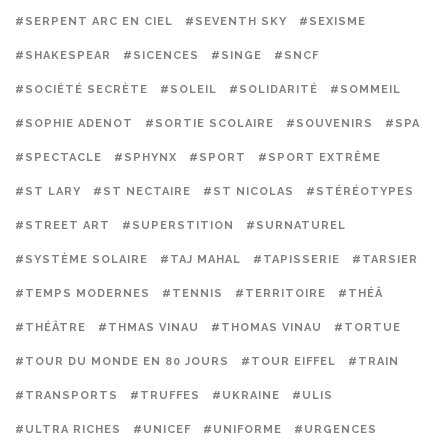
#SERPENT ARC EN CIEL
#SEVENTH SKY
#SEXISME
#SHAKESPEAR
#SICENCES
#SINGE
#SNCF
#SOCIÉTÉ SECRÈTE
#SOLEIL
#SOLIDARITÉ
#SOMMEIL
#SOPHIE ADENOT
#SORTIE SCOLAIRE
#SOUVENIRS
#SPA
#SPECTACLE
#SPHYNX
#SPORT
#SPORT EXTRÊME
#ST LARY
#ST NECTAIRE
#ST NICOLAS
#STÉRÉOTYPES
#STREET ART
#SUPERSTITION
#SURNATUREL
#SYSTÈME SOLAIRE
#TAJ MAHAL
#TAPISSERIE
#TARSIER
#TEMPS MODERNES
#TENNIS
#TERRITOIRE
#THÉÂ
#THÉÂTRE
#THMAS VINAU
#THOMAS VINAU
#TORTUE
#TOUR DU MONDE EN 80 JOURS
#TOUR EIFFEL
#TRAIN
#TRANSPORTS
#TRUFFES
#UKRAINE
#ULIS
#ULTRA RICHES
#UNICEF
#UNIFORME
#URGENCES