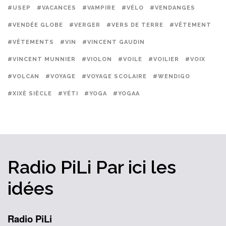
#USEP
#VACANCES
#VAMPIRE
#VÉLO
#VENDANGES
#VENDÉE GLOBE
#VERGER
#VERS DE TERRE
#VÊTEMENT
#VÊTEMENTS
#VIN
#VINCENT GAUDIN
#VINCENT MUNNIER
#VIOLON
#VOILE
#VOILIER
#VOIX
#VOLCAN
#VOYAGE
#VOYAGE SCOLAIRE
#WENDIGO
#XIXÈ SIÈCLE
#YÉTI
#YOGA
#YOGAA
Radio PiLi
Par ici
les
idées
Radio PiLi