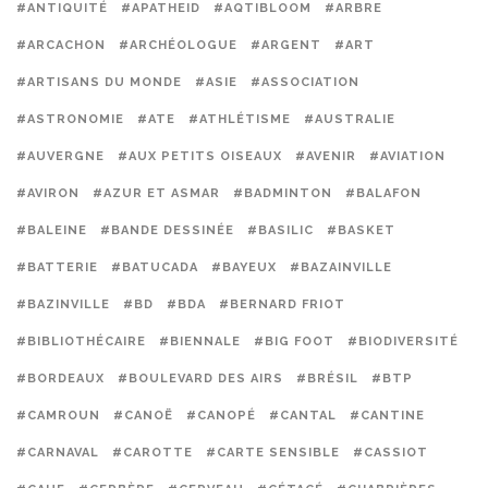
#ANTIQUITÉ
#APATHEID
#AQTIBLOOM
#ARBRE
#ARCACHON
#ARCHÉOLOGUE
#ARGENT
#ART
#ARTISANS DU MONDE
#ASIE
#ASSOCIATION
#ASTRONOMIE
#ATE
#ATHLÉTISME
#AUSTRALIE
#AUVERGNE
#AUX PETITS OISEAUX
#AVENIR
#AVIATION
#AVIRON
#AZUR ET ASMAR
#BADMINTON
#BALAFON
#BALEINE
#BANDE DESSINÉE
#BASILIC
#BASKET
#BATTERIE
#BATUCADA
#BAYEUX
#BAZAINVILLE
#BAZINVILLE
#BD
#BDA
#BERNARD FRIOT
#BIBLIOTHÉCAIRE
#BIENNALE
#BIG FOOT
#BIODIVERSITÉ
#BORDEAUX
#BOULEVARD DES AIRS
#BRÉSIL
#BTP
#CAMROUN
#CANOË
#CANOPÉ
#CANTAL
#CANTINE
#CARNAVAL
#CAROTTE
#CARTE SENSIBLE
#CASSIOT