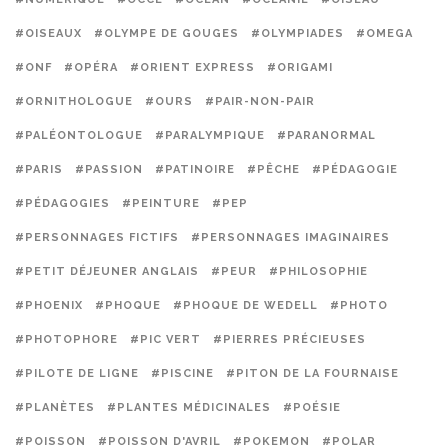
#OISEAUX
#OLYMPE DE GOUGES
#OLYMPIADES
#OMEGA
#ONF
#OPÉRA
#ORIENT EXPRESS
#ORIGAMI
#ORNITHOLOGUE
#OURS
#PAIR-NON-PAIR
#PALÉONTOLOGUE
#PARALYMPIQUE
#PARANORMAL
#PARIS
#PASSION
#PATINOIRE
#PÊCHE
#PÉDAGOGIE
#PÉDAGOGIES
#PEINTURE
#PEP
#PERSONNAGES FICTIFS
#PERSONNAGES IMAGINAIRES
#PETIT DÉJEUNER ANGLAIS
#PEUR
#PHILOSOPHIE
#PHOENIX
#PHOQUE
#PHOQUE DE WEDELL
#PHOTO
#PHOTOPHORE
#PIC VERT
#PIERRES PRÉCIEUSES
#PILOTE DE LIGNE
#PISCINE
#PITON DE LA FOURNAISE
#PLANÈTES
#PLANTES MÉDICINALES
#POÉSIE
#POISSON
#POISSON D'AVRIL
#POKEMON
#POLAR