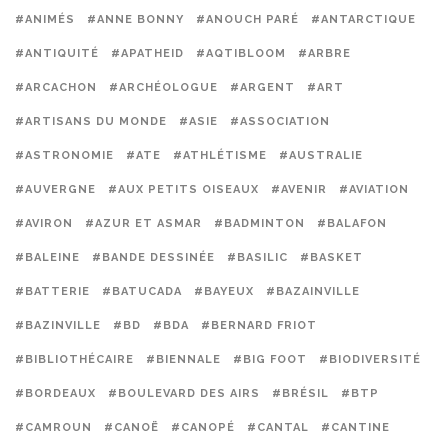
#ANIMÉS
#ANNE BONNY
#ANOUCH PARÉ
#ANTARCTIQUE
#ANTIQUITÉ
#APATHEID
#AQTIBLOOM
#ARBRE
#ARCACHON
#ARCHÉOLOGUE
#ARGENT
#ART
#ARTISANS DU MONDE
#ASIE
#ASSOCIATION
#ASTRONOMIE
#ATE
#ATHLÉTISME
#AUSTRALIE
#AUVERGNE
#AUX PETITS OISEAUX
#AVENIR
#AVIATION
#AVIRON
#AZUR ET ASMAR
#BADMINTON
#BALAFON
#BALEINE
#BANDE DESSINÉE
#BASILIC
#BASKET
#BATTERIE
#BATUCADA
#BAYEUX
#BAZAINVILLE
#BAZINVILLE
#BD
#BDA
#BERNARD FRIOT
#BIBLIOTHÉCAIRE
#BIENNALE
#BIG FOOT
#BIODIVERSITÉ
#BORDEAUX
#BOULEVARD DES AIRS
#BRÉSIL
#BTP
#CAMROUN
#CANOË
#CANOPÉ
#CANTAL
#CANTINE