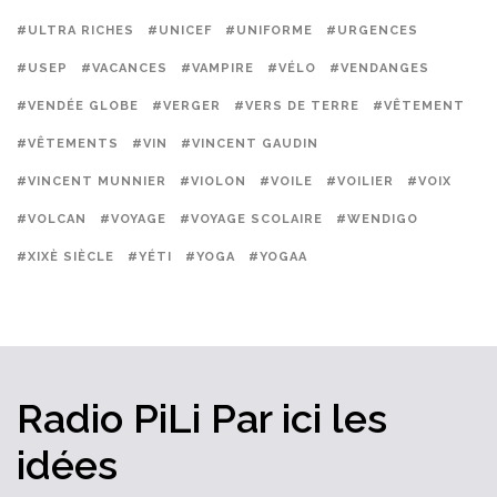
#ULTRA RICHES
#UNICEF
#UNIFORME
#URGENCES
#USEP
#VACANCES
#VAMPIRE
#VÉLO
#VENDANGES
#VENDÉE GLOBE
#VERGER
#VERS DE TERRE
#VÊTEMENT
#VÊTEMENTS
#VIN
#VINCENT GAUDIN
#VINCENT MUNNIER
#VIOLON
#VOILE
#VOILIER
#VOIX
#VOLCAN
#VOYAGE
#VOYAGE SCOLAIRE
#WENDIGO
#XIXÈ SIÈCLE
#YÉTI
#YOGA
#YOGAA
Radio PiLi
Par ici
les
idées