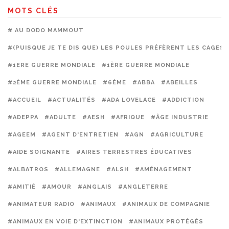
MOTS CLÉS
# AU DODO MAMMOUT
#(PUISQUE JE TE DIS QUE) LES POULES PRÉFÈRENT LES CAGES
#1ERE GUERRE MONDIALE
#1ÈRE GUERRE MONDIALE
#2ÈME GUERRE MONDIALE
#6ÈME
#ABBA
#ABEILLES
#ACCUEIL
#ACTUALITÉS
#ADA LOVELACE
#ADDICTION
#ADEPPA
#ADULTE
#AESH
#AFRIQUE
#ÂGE INDUSTRIE
#AGEEM
#AGENT D'ENTRETIEN
#AGN
#AGRICULTURE
#AIDE SOIGNANTE
#AIRES TERRESTRES ÉDUCATIVES
#ALBATROS
#ALLEMAGNE
#ALSH
#AMÉNAGEMENT
#AMITIÉ
#AMOUR
#ANGLAIS
#ANGLETERRE
#ANIMATEUR RADIO
#ANIMAUX
#ANIMAUX DE COMPAGNIE
#ANIMAUX EN VOIE D'EXTINCTION
#ANIMAUX PROTÉGÉS