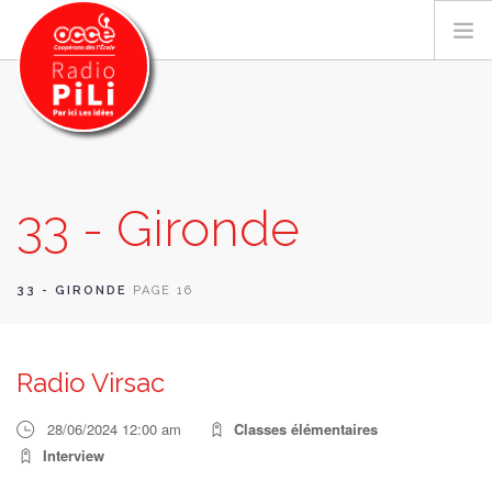
PRÉSENTATION
33 - Gironde
GRILLE DES PROGRAMMES
EMISSIONS / PODCASTS
SUR LE TERRITOIRE
33 - GIRONDE
PAGE 16
RESSOURCES
LES ACTU.
Radio Virsac
RECHERCHER
28/06/2024 12:00 am
Classes élémentaires
CONTACT
Interview