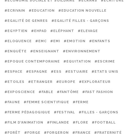
#ECONOMIE SOCIALE ET SOILDAIRE
#ECRANS
#ECRITURE
#ECRIVAIN
#EDUCATION
#EDUCATION NOUVELLE
#EGALITÉ DE GENRES
#EGALITÉ FILLES - GARÇONS
#EGYPTIEN
#EHPAD
#ELÉPHANT
#ELEVAGE
#ELOQUENCE
#EMC
#EMI
#EMOTION
#ENFANTS
#ENQUÊTE
#ENSEIGNANT
#ENVIRONNEMENT
#EPOQUE CONTEMPORAINE
#EQUITATION
#ESCRIME
#ESPACE
#ESPAGNE
#ESS
#ESTUAIRE
#ETATS UNIS
#ETOILES
#ETRANGER
#EUROPE
#EXPLORATEUR
#EXPOSCIENCE
#FABLE
#FANTÔME
#FAST FASHION
#FAUNE
#FEMME SCIENTIFIQUE
#FERME
#FERME PÉDAGOGIQUE
#FESTIVAL
#FILLES - GARÇONS
#FILM D'ANIMATION
#FINLANDE
#FLORE
#FOOTBALL
#FORÊT
#FORGE
#FORGERON
#FRANCE
#FRATERNITÉ