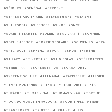
#SÉJOURS
#SÉNÉGAL
#SERPENT
#SERPENT ARC EN CIEL
#SEVENTH SKY
#SEXISME
#SHAKESPEAR
#SICENCES
#SINGE
#SNCF
#SOCIÉTÉ SECRÈTE
#SOLEIL
#SOLIDARITÉ
#SOMMEIL
#SOPHIE ADENOT
#SORTIE SCOLAIRE
#SOUVENIRS
#SPA
#SPECTACLE
#SPHYNX
#SPORT
#SPORT EXTRÊME
#ST LARY
#ST NECTAIRE
#ST NICOLAS
#STÉRÉOTYPES
#STREET ART
#SUPERSTITION
#SURNATUREL
#SYSTÈME SOLAIRE
#TAJ MAHAL
#TAPISSERIE
#TARSIER
#TEMPS MODERNES
#TENNIS
#TERRITOIRE
#THÉÂ
#THÉÂTRE
#THMAS VINAU
#THOMAS VINAU
#TORTUE
#TOUR DU MONDE EN 80 JOURS
#TOUR EIFFEL
#TRAIN
#TRANSPORTS
#TRUFFES
#UKRAINE
#ULIS