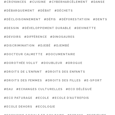
#CROYANCES
#CUISINE
#CYBERHARCÈLEMENT
#DANSE
#DÉBARQUEMENT
#DÉBAT
#DÉCHETS
#DÉCLOISONNEMENT
#DÉFIS
#DÉFORESTATION
#DENTS
#DESSIN
#DÉVELOPPEMENT DURABLE
#DEVINETTE
#DEVOIRS
#DIFFÉRENCE
#DINOSAURES
#DISCRIMINATION
#DJEBÉ
#DJEMBÉ
#DOCTEUR CALMETTE
#DOCUMENTAIRE
#DOROTHÉE VOLUT
#DOUBLEUR
#DROGUE
#DROITS DE L'ENFANT
#DROITS DES ENFANTS
#DROITS DES FEMMES
#DROITS DES FILLES
#E-SPORT
#EAU
#ECHANGES CULTURELLES
#ECO DÉLÉGUÉ
#ECO PATURAGE
#ECOLE
#ECOLE D'AUTREFOIS
#ECOLE DEHORS
#ECOLOGIE