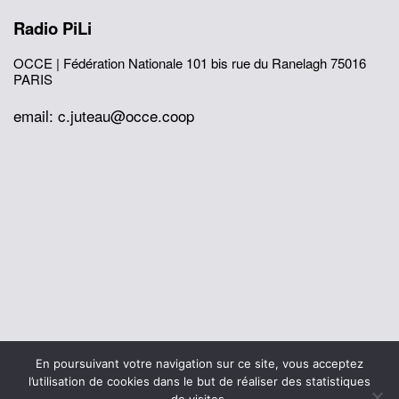
Radio PiLi
OCCE | Fédération Nationale
101 bis rue du Ranelagh
75016
PARIS
email: c.juteau@occe.coop
© 2026 Office Central de la Coopération à l'École
En poursuivant votre navigation sur ce site, vous acceptez
Mentions légales
Politique de confidentialité
l’utilisation de cookies dans le but de réaliser des statistiques