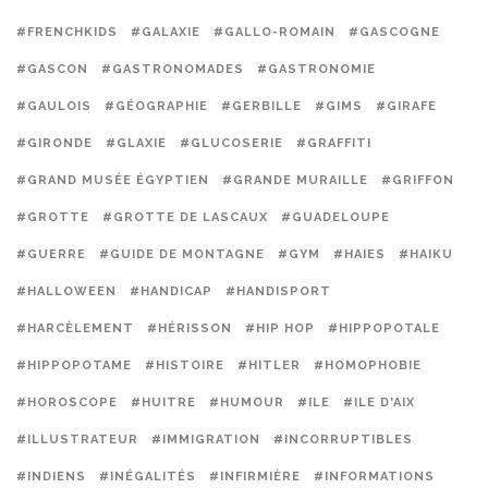
#FRENCHKIDS
#GALAXIE
#GALLO-ROMAIN
#GASCOGNE
#GASCON
#GASTRONOMADES
#GASTRONOMIE
#GAULOIS
#GÉOGRAPHIE
#GERBILLE
#GIMS
#GIRAFE
#GIRONDE
#GLAXIE
#GLUCOSERIE
#GRAFFITI
#GRAND MUSÉE ÉGYPTIEN
#GRANDE MURAILLE
#GRIFFON
#GROTTE
#GROTTE DE LASCAUX
#GUADELOUPE
#GUERRE
#GUIDE DE MONTAGNE
#GYM
#HAIES
#HAIKU
#HALLOWEEN
#HANDICAP
#HANDISPORT
#HARCÈLEMENT
#HÉRISSON
#HIP HOP
#HIPPOPOTALE
#HIPPOPOTAME
#HISTOIRE
#HITLER
#HOMOPHOBIE
#HOROSCOPE
#HUITRE
#HUMOUR
#ILE
#ILE D'AIX
#ILLUSTRATEUR
#IMMIGRATION
#INCORRUPTIBLES
#INDIENS
#INÉGALITÉS
#INFIRMIÈRE
#INFORMATIONS