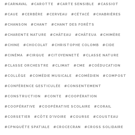
#CARNAVAL
#CAROTTE
#CARTE SENSIBLE
#CASSIOT
#CAUE
#CERBÈRE
#CERVEAU
#CÉTACÉ
#CHABRIÈRES
#CHANSON
#CHANT
#CHANT DES FORÊTS
#CHARENTE NATURE
#CHÂTEAU
#CHÂTEUA
#CHIMÈRE
#CHINE
#CHOCOLAT
#CHRISTOPHE COLOMB
#CIDE
#CINÉMA
#CIRQUE
#CITOYENNETÉ
#CLASSE NATURE
#CLASSE ORCHESTRE
#CLIMAT
#CME
#COÉDUCATION
#COLLÈGE
#COMÉDIE MUSICALE
#COMÉDIEN
#COMPOST
#CONFÉRENCE GESTICULÉE
#CONSENTEMENT
#CONSTRUCTION
#CONTE
#COOPÉRATION
#COOPÉRATIVE
#COOPÉRATIVE SCOLAIRE
#CORAIL
#CORSETIER
#CÔTE D'IVOIRE
#COURSE
#COUSTEAU
#CPNQUÊTE SPATIALE
#CROCECRAN
#CROSS SOLIDAIRE