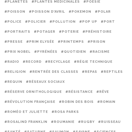
#PLANÈTES
#PLANTES MÉDICINALES
#POÉSIE
#POISSON
#POISSON D'AVRIL
#POKEMON
#POLAR
#POLICE
#POLICIER
#POLLUTION
#POP UP
#PORT
#PORTRAITS
#POTAGER
#POTERIE
#PRÉHISTOIRE
#PRESSE
#PRIM ELYSÉE
#PRINTEMPS
#PRISON
#PRIX NOBEL
#PYRÉNÉES
#QUOTIDIEN
#RACISME
#RADIO
#RECORD
#RECYCLAGE
#RÉGIE TECHNIQUE
#RELIGION
#RENTRÉE DES CLASSES
#REPAS
#REPTILES
#REQUIN
#RÉSEAUX SOCIAUX
#RÉSERVE ORNITHOLOGIQUE
#RÉSISTANCE
#RÊVE
#RÉVOLUTION FRANÇAISE
#ROBIN DES BOIS
#ROMAIN
#ROMÉO ET JULIETTE
#ROSA PARKS
#ROSALIND FRANKLIN
#ROUMANIE
#RUGBY
#RUISSEAU
#SANTÉ
#SATURNE
#SAUMON
#SAVANE
#SCIENCES