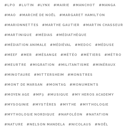
#LPO
#LUTIN
#LYNX
#MAIRIE
#MANCHOT
#MANGA
#MAO
#MARCHÉ DE NOËL
#MARGARET HAMILTON
#MARIONNETTES
#MARTHE GAUTIER
#MARTIN CHASSEUR
#MARTINIQUE
#MÉDIAS
#MÉDIATHÈQUE
#MÉDIATION ANIMALE
#MÉDIÉVAL
#MEDOC
#MÉDUSE
#MEEF
#MER
#MÉSANGE
#MÉTÉO
#MÉTIERS
#MÉTRO
#MEURTRE
#MIGRATION
#MILITANTISME
#MINÉRAUX
#MINOTAURE
#MITTERSHEIM
#MONSTRES
#MONT DE MARSAN
#MONTAG
#MONUMENTS
#MOYEN AGE
#MP3
#MUSIQUE
#MY HEROS ACADEMY
#MYSOGINIE
#MYSTÈRES
#MYTHE
#MYTHOLOGIE
#MYTHOLOGIE NORDIQUE
#NAPOLÉON
#NATATION
#NATURE
#NELSON MANDELA
#NICOLAUS
#NOËL