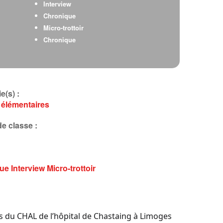
Interview
Chronique
Micro-trottoir
Chronique
e(s) :
 élémentaires
e classe :
que
Interview
Micro-trottoir
nts du CHAL de l’hôpital de Chastaing à Limoges