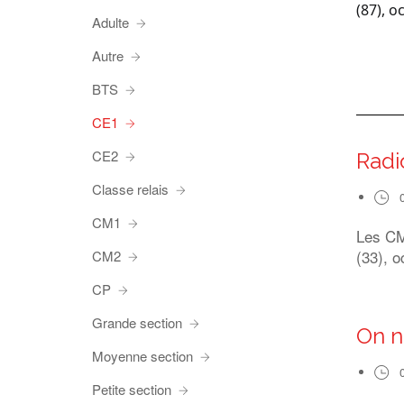
(87), o
Adulte
Autre
BTS
CE1
CE2
Radi
Classe relais
CM1
Les CM1
(33), o
CM2
CP
Grande section
On n
Moyenne section
Petite section