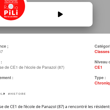
Ecole-davant.mp3
00:00
00:00
nce ;
Catégori
87
Classes
:
Niveau d
se de CE1 de l'école de Panazol (87)
CE1
ement :
Type :
Chroni
OLE
#HISTOIRE
se de CE1 de l’école de Panazol (87) a rencontré les réside