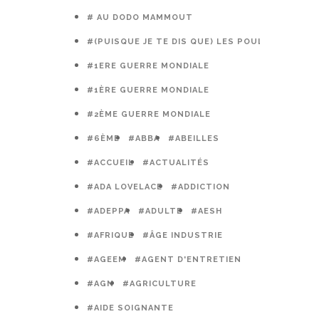
# AU DODO MAMMOUT
#(PUISQUE JE TE DIS QUE) LES POULES PRÉFÈR
#1ERE GUERRE MONDIALE
#1ÈRE GUERRE MONDIALE
#2ÈME GUERRE MONDIALE
#6ÈME
#ABBA
#ABEILLES
#ACCUEIL
#ACTUALITÉS
#ADA LOVELACE
#ADDICTION
#ADEPPA
#ADULTE
#AESH
#AFRIQUE
#ÂGE INDUSTRIE
#AGEEM
#AGENT D'ENTRETIEN
#AGN
#AGRICULTURE
#AIDE SOIGNANTE