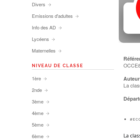
Divers
Emissions d'adultes
Info des AD
Lycéens
Maternelles
Référe
OCCE
NIVEAU DE CLASSE
1ère
Auteur 
La clas
2nde
Départ
3ème
4ème
#EC
5ème
La clas
6ème