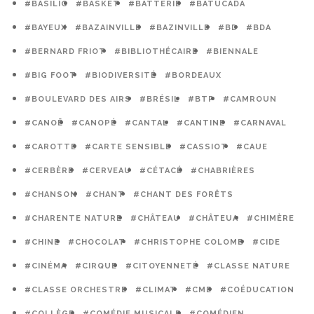
#BASILIC
#BASKET
#BATTERIE
#BATUCADA
#BAYEUX
#BAZAINVILLE
#BAZINVILLE
#BD
#BDA
#BERNARD FRIOT
#BIBLIOTHÉCAIRE
#BIENNALE
#BIG FOOT
#BIODIVERSITÉ
#BORDEAUX
#BOULEVARD DES AIRS
#BRÉSIL
#BTP
#CAMROUN
#CANOË
#CANOPÉ
#CANTAL
#CANTINE
#CARNAVAL
#CAROTTE
#CARTE SENSIBLE
#CASSIOT
#CAUE
#CERBÈRE
#CERVEAU
#CÉTACÉ
#CHABRIÈRES
#CHANSON
#CHANT
#CHANT DES FORÊTS
#CHARENTE NATURE
#CHÂTEAU
#CHÂTEUA
#CHIMÈRE
#CHINE
#CHOCOLAT
#CHRISTOPHE COLOMB
#CIDE
#CINÉMA
#CIRQUE
#CITOYENNETÉ
#CLASSE NATURE
#CLASSE ORCHESTRE
#CLIMAT
#CME
#COÉDUCATION
#COLLÈGE
#COMÉDIE MUSICALE
#COMÉDIEN