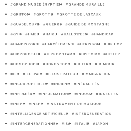
#GRAND MUSÉE ÉGYPTIEN
#GRANDE MURAILLE
#GRIFFON
#GROTTE
#GROTTE DE LASCAUX
#GUADELOUPE
#GUERRE
#GUIDE DE MONTAGNE
#GYM
#HAIES
#HAIKU
#HALLOWEEN
#HANDICAP
#HANDISPORT
#HARCÈLEMENT
#HÉRISSON
#HIP HOP
#HIPPOPOTALE
#HIPPOPOTAME
#HISTOIRE
#HITLER
#HOMOPHOBIE
#HOROSCOPE
#HUITRE
#HUMOUR
#ILE
#ILE D'AIX
#ILLUSTRATEUR
#IMMIGRATION
#INCORRUPTIBLES
#INDIENS
#INÉGALITÉS
#INFIRMIÈRE
#INFORMATIONS
#INOUQA
#INSECTES
#INSPE
#INSPÉ
#INSTRUMENT DE MUSIQUE
#INTELLIGENCE ARTIFICIELLE
#INTERGÉNÉRATION
#INTERGÉNÉRATIONNEL
#ISS
#ITALIE
#JAPON