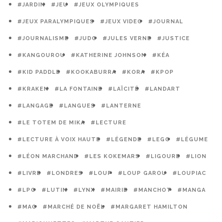
#JARDIN
#JEU
#JEUX OLYMPIQUES
#JEUX PARALYMPIQUES
#JEUX VIDEO
#JOURNAL
#JOURNALISME
#JUDO
#JULES VERNE
#JUSTICE
#KANGOUROU
#KATHERINE JOHNSON
#KÉA
#KID PADDLE
#KOOKABURRA
#KORA
#KPOP
#KRAKEN
#LA FONTAINE
#LAÏCITÉ
#LANDART
#LANGAGE
#LANGUES
#LANTERNE
#LE TOTEM DE MIKA
#LECTURE
#LECTURE À VOIX HAUTE
#LÉGENDE
#LEGO
#LÉGUME
#LÉON MARCHAND
#LES KOKEMARS
#LIGOURE
#LION
#LIVRE
#LONDRES
#LOUP
#LOUP GAROU
#LOUPIAC
#LPO
#LUTIN
#LYNX
#MAIRIE
#MANCHOT
#MANGA
#MAO
#MARCHÉ DE NOËL
#MARGARET HAMILTON