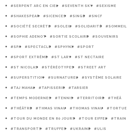
#SERPENT ARC EN CIEL
#SEVENTH SKY
#SEXISME
#SHAKESPEAR
#SICENCES
#SINGE
#SNCF
#SOCIÉTÉ SECRÈTE
#SOLEIL
#SOLIDARITÉ
#SOMMEIL
#SOPHIE ADENOT
#SORTIE SCOLAIRE
#SOUVENIRS
#SPA
#SPECTACLE
#SPHYNX
#SPORT
#SPORT EXTRÊME
#ST LARY
#ST NECTAIRE
#ST NICOLAS
#STÉRÉOTYPES
#STREET ART
#SUPERSTITION
#SURNATUREL
#SYSTÈME SOLAIRE
#TAJ MAHAL
#TAPISSERIE
#TARSIER
#TEMPS MODERNES
#TENNIS
#TERRITOIRE
#THÉÂ
#THÉÂTRE
#THMAS VINAU
#THOMAS VINAU
#TORTUE
#TOUR DU MONDE EN 80 JOURS
#TOUR EIFFEL
#TRAIN
#TRANSPORTS
#TRUFFES
#UKRAINE
#ULIS