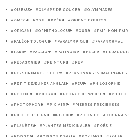
#OISEAUX
#OLYMPE DE GOUGES
#OLYMPIADES
#OMEGA
#ONF
#OPÉRA
#ORIENT EXPRESS
#ORIGAMI
#ORNITHOLOGUE
#OURS
#PAIR-NON-PAIR
#PALÉONTOLOGUE
#PARALYMPIQUE
#PARANORMAL
#PARIS
#PASSION
#PATINOIRE
#PÊCHE
#PÉDAGOGIE
#PÉDAGOGIES
#PEINTURE
#PEP
#PERSONNAGES FICTIFS
#PERSONNAGES IMAGINAIRES
#PETIT DÉJEUNER ANGLAIS
#PEUR
#PHILOSOPHIE
#PHOENIX
#PHOQUE
#PHOQUE DE WEDELL
#PHOTO
#PHOTOPHORE
#PIC VERT
#PIERRES PRÉCIEUSES
#PILOTE DE LIGNE
#PISCINE
#PITON DE LA FOURNAISE
#PLANÈTES
#PLANTES MÉDICINALES
#POÉSIE
#POISSON
#POISSON D'AVRIL
#POKEMON
#POLAR