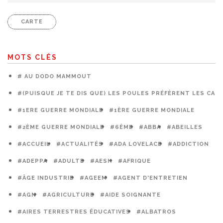
CARTE
MOTS CLÉS
# AU DODO MAMMOUT
#(PUISQUE JE TE DIS QUE) LES POULES PRÉFÈRENT LES CAG
#1ERE GUERRE MONDIALE
#1ÈRE GUERRE MONDIALE
#2ÈME GUERRE MONDIALE
#6ÈME
#ABBA
#ABEILLES
#ACCUEIL
#ACTUALITÉS
#ADA LOVELACE
#ADDICTION
#ADEPPA
#ADULTE
#AESH
#AFRIQUE
#ÂGE INDUSTRIE
#AGEEM
#AGENT D'ENTRETIEN
#AGN
#AGRICULTURE
#AIDE SOIGNANTE
#AIRES TERRESTRES ÉDUCATIVES
#ALBATROS