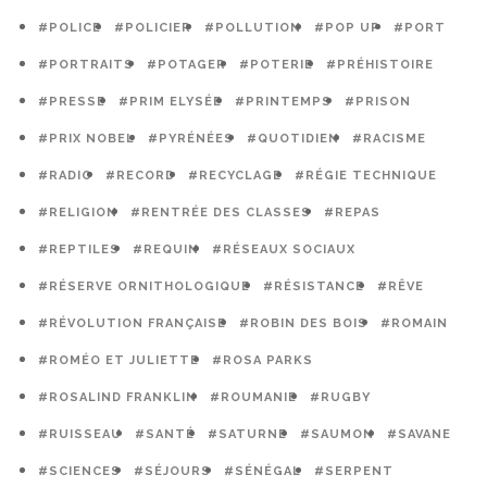
#POLICE
#POLICIER
#POLLUTION
#POP UP
#PORT
#PORTRAITS
#POTAGER
#POTERIE
#PRÉHISTOIRE
#PRESSE
#PRIM ELYSÉE
#PRINTEMPS
#PRISON
#PRIX NOBEL
#PYRÉNÉES
#QUOTIDIEN
#RACISME
#RADIO
#RECORD
#RECYCLAGE
#RÉGIE TECHNIQUE
#RELIGION
#RENTRÉE DES CLASSES
#REPAS
#REPTILES
#REQUIN
#RÉSEAUX SOCIAUX
#RÉSERVE ORNITHOLOGIQUE
#RÉSISTANCE
#RÊVE
#RÉVOLUTION FRANÇAISE
#ROBIN DES BOIS
#ROMAIN
#ROMÉO ET JULIETTE
#ROSA PARKS
#ROSALIND FRANKLIN
#ROUMANIE
#RUGBY
#RUISSEAU
#SANTÉ
#SATURNE
#SAUMON
#SAVANE
#SCIENCES
#SÉJOURS
#SÉNÉGAL
#SERPENT