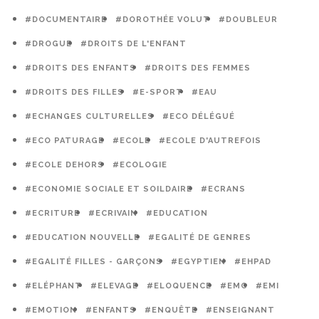
#DOCUMENTAIRE
#DOROTHÉE VOLUT
#DOUBLEUR
#DROGUE
#DROITS DE L'ENFANT
#DROITS DES ENFANTS
#DROITS DES FEMMES
#DROITS DES FILLES
#E-SPORT
#EAU
#ECHANGES CULTURELLES
#ECO DÉLÉGUÉ
#ECO PATURAGE
#ECOLE
#ECOLE D'AUTREFOIS
#ECOLE DEHORS
#ECOLOGIE
#ECONOMIE SOCIALE ET SOILDAIRE
#ECRANS
#ECRITURE
#ECRIVAIN
#EDUCATION
#EDUCATION NOUVELLE
#EGALITÉ DE GENRES
#EGALITÉ FILLES - GARÇONS
#EGYPTIEN
#EHPAD
#ELÉPHANT
#ELEVAGE
#ELOQUENCE
#EMC
#EMI
#EMOTION
#ENFANTS
#ENQUÊTE
#ENSEIGNANT