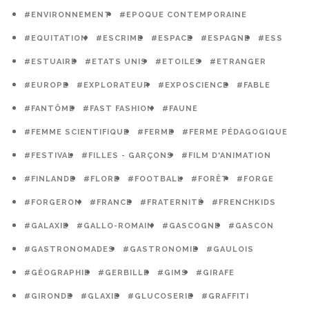
#ENVIRONNEMENT
#EPOQUE CONTEMPORAINE
#EQUITATION
#ESCRIME
#ESPACE
#ESPAGNE
#ESS
#ESTUAIRE
#ETATS UNIS
#ETOILES
#ETRANGER
#EUROPE
#EXPLORATEUR
#EXPOSCIENCE
#FABLE
#FANTÔME
#FAST FASHION
#FAUNE
#FEMME SCIENTIFIQUE
#FERME
#FERME PÉDAGOGIQUE
#FESTIVAL
#FILLES - GARÇONS
#FILM D'ANIMATION
#FINLANDE
#FLORE
#FOOTBALL
#FORÊT
#FORGE
#FORGERON
#FRANCE
#FRATERNITÉ
#FRENCHKIDS
#GALAXIE
#GALLO-ROMAIN
#GASCOGNE
#GASCON
#GASTRONOMADES
#GASTRONOMIE
#GAULOIS
#GÉOGRAPHIE
#GERBILLE
#GIMS
#GIRAFE
#GIRONDE
#GLAXIE
#GLUCOSERIE
#GRAFFITI