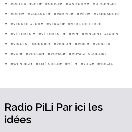
#ULTRA RICHES
#UNICEF
#UNIFORME
#URGENCES
#USEP
#VACANCES
#VAMPIRE
#VÉLO
#VENDANGES
#VENDÉE GLOBE
#VERGER
#VERS DE TERRE
#VÊTEMENT
#VÊTEMENTS
#VIN
#VINCENT GAUDIN
#VINCENT MUNNIER
#VIOLON
#VOILE
#VOILIER
#VOIX
#VOLCAN
#VOYAGE
#VOYAGE SCOLAIRE
#WENDIGO
#XIXÈ SIÈCLE
#YÉTI
#YOGA
#YOGAA
Radio PiLi
Par ici
les
idées