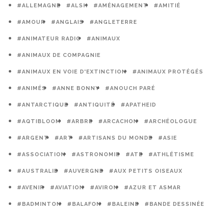
#ALLEMAGNE
#ALSH
#AMÉNAGEMENT
#AMITIÉ
#AMOUR
#ANGLAIS
#ANGLETERRE
#ANIMATEUR RADIO
#ANIMAUX
#ANIMAUX DE COMPAGNIE
#ANIMAUX EN VOIE D'EXTINCTION
#ANIMAUX PROTÉGÉS
#ANIMÉS
#ANNE BONNY
#ANOUCH PARÉ
#ANTARCTIQUE
#ANTIQUITÉ
#APATHEID
#AQTIBLOOM
#ARBRE
#ARCACHON
#ARCHÉOLOGUE
#ARGENT
#ART
#ARTISANS DU MONDE
#ASIE
#ASSOCIATION
#ASTRONOMIE
#ATE
#ATHLÉTISME
#AUSTRALIE
#AUVERGNE
#AUX PETITS OISEAUX
#AVENIR
#AVIATION
#AVIRON
#AZUR ET ASMAR
#BADMINTON
#BALAFON
#BALEINE
#BANDE DESSINÉE