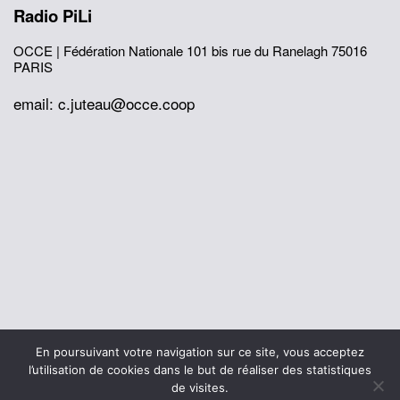
Radio PiLi
OCCE | Fédération Nationale
101 bis rue du Ranelagh
75016
PARIS
email: c.juteau@occe.coop
© 2026 Office Central de la Coopération à l'École
En poursuivant votre navigation sur ce site, vous acceptez
Mentions légales
Politique de confidentialité
l’utilisation de cookies dans le but de réaliser des statistiques
L’histoire de I’OCCE
de visites.