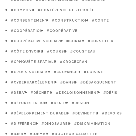
#COMPOST
#CONFÉRENCE GESTICULÉE
#CONSENTEMENT
#CONSTRUCTION
#CONTE
#COOPÉRATION
#COOPÉRATIVE
#COOPÉRATIVE SCOLAIRE
#CORAIL
#CORSETIER
#CÔTE D'IVOIRE
#COURSE
#COUSTEAU
#CPNQUÊTE SPATIALE
#CROCECRAN
#CROSS SOLIDAIRE
#CROYANCES
#CUISINE
#CYBERHARCÈLEMENT
#DANSE
#DÉBARQUEMENT
#DÉBAT
#DÉCHETS
#DÉCLOISONNEMENT
#DÉFIS
#DÉFORESTATION
#DENTS
#DESSIN
#DÉVELOPPEMENT DURABLE
#DEVINETTE
#DEVOIRS
#DIFFÉRENCE
#DINOSAURES
#DISCRIMINATION
#DJEBÉ
#DJEMBÉ
#DOCTEUR CALMETTE