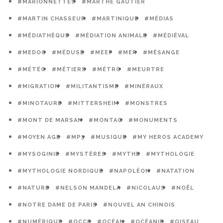
#MARIONNETTES
#MARTHE GAUTIER
#MARTIN CHASSEUR
#MARTINIQUE
#MÉDIAS
#MÉDIATHÈQUE
#MÉDIATION ANIMALE
#MÉDIÉVAL
#MEDOC
#MÉDUSE
#MEEF
#MER
#MÉSANGE
#MÉTÉO
#MÉTIERS
#MÉTRO
#MEURTRE
#MIGRATION
#MILITANTISME
#MINÉRAUX
#MINOTAURE
#MITTERSHEIM
#MONSTRES
#MONT DE MARSAN
#MONTAG
#MONUMENTS
#MOYEN AGE
#MP3
#MUSIQUE
#MY HEROS ACADEMY
#MYSOGINIE
#MYSTÈRES
#MYTHE
#MYTHOLOGIE
#MYTHOLOGIE NORDIQUE
#NAPOLÉON
#NATATION
#NATURE
#NELSON MANDELA
#NICOLAUS
#NOËL
#NOTRE DAME DE PARIS
#NOUVEL AN CHINOIS
#NUMÉRIQUE
#OCCE
#OCÉAN
#OCÉANIE
#OISEAU