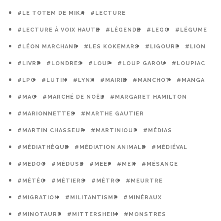
#LE TOTEM DE MIKA
#LECTURE
#LECTURE À VOIX HAUTE
#LÉGENDE
#LEGO
#LÉGUME
#LÉON MARCHAND
#LES KOKEMARS
#LIGOURE
#LION
#LIVRE
#LONDRES
#LOUP
#LOUP GAROU
#LOUPIAC
#LPO
#LUTIN
#LYNX
#MAIRIE
#MANCHOT
#MANGA
#MAO
#MARCHÉ DE NOËL
#MARGARET HAMILTON
#MARIONNETTES
#MARTHE GAUTIER
#MARTIN CHASSEUR
#MARTINIQUE
#MÉDIAS
#MÉDIATHÈQUE
#MÉDIATION ANIMALE
#MÉDIÉVAL
#MEDOC
#MÉDUSE
#MEEF
#MER
#MÉSANGE
#MÉTÉO
#MÉTIERS
#MÉTRO
#MEURTRE
#MIGRATION
#MILITANTISME
#MINÉRAUX
#MINOTAURE
#MITTERSHEIM
#MONSTRES