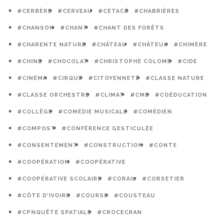
#CERBÈRE
#CERVEAU
#CÉTACÉ
#CHABRIÈRES
#CHANSON
#CHANT
#CHANT DES FORÊTS
#CHARENTE NATURE
#CHÂTEAU
#CHÂTEUA
#CHIMÈRE
#CHINE
#CHOCOLAT
#CHRISTOPHE COLOMB
#CIDE
#CINÉMA
#CIRQUE
#CITOYENNETÉ
#CLASSE NATURE
#CLASSE ORCHESTRE
#CLIMAT
#CME
#COÉDUCATION
#COLLÈGE
#COMÉDIE MUSICALE
#COMÉDIEN
#COMPOST
#CONFÉRENCE GESTICULÉE
#CONSENTEMENT
#CONSTRUCTION
#CONTE
#COOPÉRATION
#COOPÉRATIVE
#COOPÉRATIVE SCOLAIRE
#CORAIL
#CORSETIER
#CÔTE D'IVOIRE
#COURSE
#COUSTEAU
#CPNQUÊTE SPATIALE
#CROCECRAN