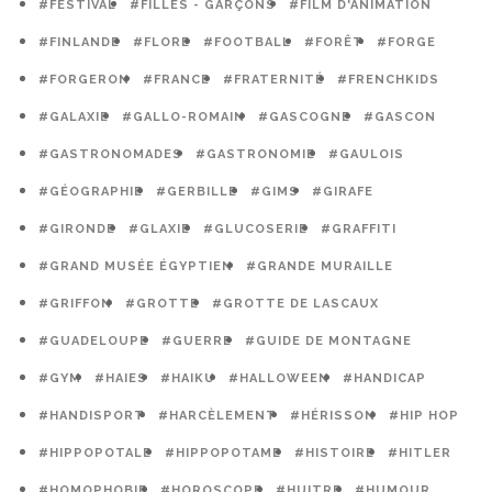
#FESTIVAL
#FILLES - GARÇONS
#FILM D'ANIMATION
#FINLANDE
#FLORE
#FOOTBALL
#FORÊT
#FORGE
#FORGERON
#FRANCE
#FRATERNITÉ
#FRENCHKIDS
#GALAXIE
#GALLO-ROMAIN
#GASCOGNE
#GASCON
#GASTRONOMADES
#GASTRONOMIE
#GAULOIS
#GÉOGRAPHIE
#GERBILLE
#GIMS
#GIRAFE
#GIRONDE
#GLAXIE
#GLUCOSERIE
#GRAFFITI
#GRAND MUSÉE ÉGYPTIEN
#GRANDE MURAILLE
#GRIFFON
#GROTTE
#GROTTE DE LASCAUX
#GUADELOUPE
#GUERRE
#GUIDE DE MONTAGNE
#GYM
#HAIES
#HAIKU
#HALLOWEEN
#HANDICAP
#HANDISPORT
#HARCÈLEMENT
#HÉRISSON
#HIP HOP
#HIPPOPOTALE
#HIPPOPOTAME
#HISTOIRE
#HITLER
#HOMOPHOBIE
#HOROSCOPE
#HUITRE
#HUMOUR