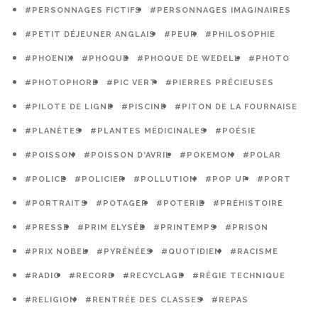
#PERSONNAGES FICTIFS
#PERSONNAGES IMAGINAIRES
#PETIT DÉJEUNER ANGLAIS
#PEUR
#PHILOSOPHIE
#PHOENIX
#PHOQUE
#PHOQUE DE WEDELL
#PHOTO
#PHOTOPHORE
#PIC VERT
#PIERRES PRÉCIEUSES
#PILOTE DE LIGNE
#PISCINE
#PITON DE LA FOURNAISE
#PLANÈTES
#PLANTES MÉDICINALES
#POÉSIE
#POISSON
#POISSON D'AVRIL
#POKEMON
#POLAR
#POLICE
#POLICIER
#POLLUTION
#POP UP
#PORT
#PORTRAITS
#POTAGER
#POTERIE
#PRÉHISTOIRE
#PRESSE
#PRIM ELYSÉE
#PRINTEMPS
#PRISON
#PRIX NOBEL
#PYRÉNÉES
#QUOTIDIEN
#RACISME
#RADIO
#RECORD
#RECYCLAGE
#RÉGIE TECHNIQUE
#RELIGION
#RENTRÉE DES CLASSES
#REPAS