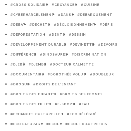
#CROSS SOLIDAIRE
#CROYANCES
#CUISINE
#CYBERHARCÈLEMENT
#DANSE
#DÉBARQUEMENT
#DÉBAT
#DÉCHETS
#DÉCLOISONNEMENT
#DÉFIS
#DÉFORESTATION
#DENTS
#DESSIN
#DÉVELOPPEMENT DURABLE
#DEVINETTE
#DEVOIRS
#DIFFÉRENCE
#DINOSAURES
#DISCRIMINATION
#DJEBÉ
#DJEMBÉ
#DOCTEUR CALMETTE
#DOCUMENTAIRE
#DOROTHÉE VOLUT
#DOUBLEUR
#DROGUE
#DROITS DE L'ENFANT
#DROITS DES ENFANTS
#DROITS DES FEMMES
#DROITS DES FILLES
#E-SPORT
#EAU
#ECHANGES CULTURELLES
#ECO DÉLÉGUÉ
#ECO PATURAGE
#ECOLE
#ECOLE D'AUTREFOIS