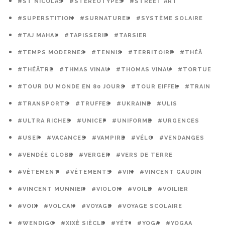
#ST NICOLAS
#STÉRÉOTYPES
#STREET ART
#SUPERSTITION
#SURNATUREL
#SYSTÈME SOLAIRE
#TAJ MAHAL
#TAPISSERIE
#TARSIER
#TEMPS MODERNES
#TENNIS
#TERRITOIRE
#THÉÂ
#THÉÂTRE
#THMAS VINAU
#THOMAS VINAU
#TORTUE
#TOUR DU MONDE EN 80 JOURS
#TOUR EIFFEL
#TRAIN
#TRANSPORTS
#TRUFFES
#UKRAINE
#ULIS
#ULTRA RICHES
#UNICEF
#UNIFORME
#URGENCES
#USEP
#VACANCES
#VAMPIRE
#VÉLO
#VENDANGES
#VENDÉE GLOBE
#VERGER
#VERS DE TERRE
#VÊTEMENT
#VÊTEMENTS
#VIN
#VINCENT GAUDIN
#VINCENT MUNNIER
#VIOLON
#VOILE
#VOILIER
#VOIX
#VOLCAN
#VOYAGE
#VOYAGE SCOLAIRE
#WENDIGO
#XIXÈ SIÈCLE
#YÉTI
#YOGA
#YOGAA