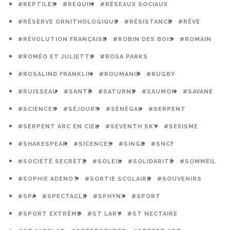
#REPTILES
#REQUIN
#RÉSEAUX SOCIAUX
#RÉSERVE ORNITHOLOGIQUE
#RÉSISTANCE
#RÊVE
#RÉVOLUTION FRANÇAISE
#ROBIN DES BOIS
#ROMAIN
#ROMÉO ET JULIETTE
#ROSA PARKS
#ROSALIND FRANKLIN
#ROUMANIE
#RUGBY
#RUISSEAU
#SANTÉ
#SATURNE
#SAUMON
#SAVANE
#SCIENCES
#SÉJOURS
#SÉNÉGAL
#SERPENT
#SERPENT ARC EN CIEL
#SEVENTH SKY
#SEXISME
#SHAKESPEAR
#SICENCES
#SINGE
#SNCF
#SOCIÉTÉ SECRÈTE
#SOLEIL
#SOLIDARITÉ
#SOMMEIL
#SOPHIE ADENOT
#SORTIE SCOLAIRE
#SOUVENIRS
#SPA
#SPECTACLE
#SPHYNX
#SPORT
#SPORT EXTRÊME
#ST LARY
#ST NECTAIRE