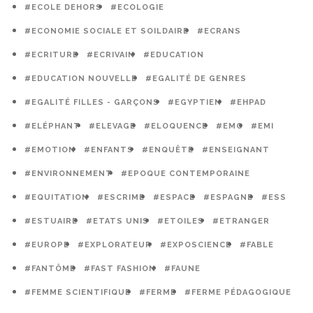
#ECOLE DEHORS
#ECOLOGIE
#ECONOMIE SOCIALE ET SOILDAIRE
#ECRANS
#ECRITURE
#ECRIVAIN
#EDUCATION
#EDUCATION NOUVELLE
#EGALITÉ DE GENRES
#EGALITÉ FILLES - GARÇONS
#EGYPTIEN
#EHPAD
#ELÉPHANT
#ELEVAGE
#ELOQUENCE
#EMC
#EMI
#EMOTION
#ENFANTS
#ENQUÊTE
#ENSEIGNANT
#ENVIRONNEMENT
#EPOQUE CONTEMPORAINE
#EQUITATION
#ESCRIME
#ESPACE
#ESPAGNE
#ESS
#ESTUAIRE
#ETATS UNIS
#ETOILES
#ETRANGER
#EUROPE
#EXPLORATEUR
#EXPOSCIENCE
#FABLE
#FANTÔME
#FAST FASHION
#FAUNE
#FEMME SCIENTIFIQUE
#FERME
#FERME PÉDAGOGIQUE