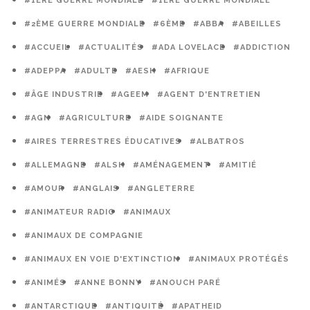
#1ERE GUERRE MONDIALE
#1ÈRE GUERRE MONDIALE
#2ÈME GUERRE MONDIALE
#6ÈME
#ABBA
#ABEILLES
#ACCUEIL
#ACTUALITÉS
#ADA LOVELACE
#ADDICTION
#ADEPPA
#ADULTE
#AESH
#AFRIQUE
#ÂGE INDUSTRIE
#AGEEM
#AGENT D'ENTRETIEN
#AGN
#AGRICULTURE
#AIDE SOIGNANTE
#AIRES TERRESTRES ÉDUCATIVES
#ALBATROS
#ALLEMAGNE
#ALSH
#AMÉNAGEMENT
#AMITIÉ
#AMOUR
#ANGLAIS
#ANGLETERRE
#ANIMATEUR RADIO
#ANIMAUX
#ANIMAUX DE COMPAGNIE
#ANIMAUX EN VOIE D'EXTINCTION
#ANIMAUX PROTÉGÉS
#ANIMÉS
#ANNE BONNY
#ANOUCH PARÉ
#ANTARCTIQUE
#ANTIQUITÉ
#APATHEID