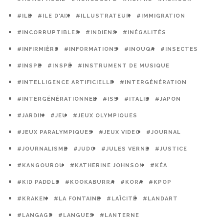
#ILE
#ILE D'AIX
#ILLUSTRATEUR
#IMMIGRATION
#INCORRUPTIBLES
#INDIENS
#INÉGALITÉS
#INFIRMIÈRE
#INFORMATIONS
#INOUQA
#INSECTES
#INSPE
#INSPÉ
#INSTRUMENT DE MUSIQUE
#INTELLIGENCE ARTIFICIELLE
#INTERGÉNÉRATION
#INTERGÉNÉRATIONNEL
#ISS
#ITALIE
#JAPON
#JARDIN
#JEU
#JEUX OLYMPIQUES
#JEUX PARALYMPIQUES
#JEUX VIDEO
#JOURNAL
#JOURNALISME
#JUDO
#JULES VERNE
#JUSTICE
#KANGOUROU
#KATHERINE JOHNSON
#KÉA
#KID PADDLE
#KOOKABURRA
#KORA
#KPOP
#KRAKEN
#LA FONTAINE
#LAÏCITÉ
#LANDART
#LANGAGE
#LANGUES
#LANTERNE