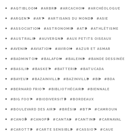
#AQTIBLOOM
#ARBRE
#ARCACHON
#ARCHÉOLOGUE
#ARGENT
#ART
#ARTISANS DU MONDE
#ASIE
#ASSOCIATION
#ASTRONOMIE
#ATE
#ATHLÉTISME
#AUSTRALIE
#AUVERGNE
#AUX PETITS OISEAUX
#AVENIR
#AVIATION
#AVIRON
#AZUR ET ASMAR
#BADMINTON
#BALAFON
#BALEINE
#BANDE DESSINÉE
#BASILIC
#BASKET
#BATTERIE
#BATUCADA
#BAYEUX
#BAZAINVILLE
#BAZINVILLE
#BD
#BDA
#BERNARD FRIOT
#BIBLIOTHÉCAIRE
#BIENNALE
#BIG FOOT
#BIODIVERSITÉ
#BORDEAUX
#BOULEVARD DES AIRS
#BRÉSIL
#BTP
#CAMROUN
#CANOË
#CANOPÉ
#CANTAL
#CANTINE
#CARNAVAL
#CAROTTE
#CARTE SENSIBLE
#CASSIOT
#CAUE