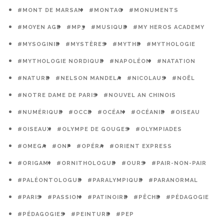
#MONT DE MARSAN
#MONTAG
#MONUMENTS
#MOYEN AGE
#MP3
#MUSIQUE
#MY HEROS ACADEMY
#MYSOGINIE
#MYSTÈRES
#MYTHE
#MYTHOLOGIE
#MYTHOLOGIE NORDIQUE
#NAPOLÉON
#NATATION
#NATURE
#NELSON MANDELA
#NICOLAUS
#NOËL
#NOTRE DAME DE PARIS
#NOUVEL AN CHINOIS
#NUMÉRIQUE
#OCCE
#OCÉAN
#OCÉANIE
#OISEAU
#OISEAUX
#OLYMPE DE GOUGES
#OLYMPIADES
#OMEGA
#ONF
#OPÉRA
#ORIENT EXPRESS
#ORIGAMI
#ORNITHOLOGUE
#OURS
#PAIR-NON-PAIR
#PALÉONTOLOGUE
#PARALYMPIQUE
#PARANORMAL
#PARIS
#PASSION
#PATINOIRE
#PÊCHE
#PÉDAGOGIE
#PÉDAGOGIES
#PEINTURE
#PEP