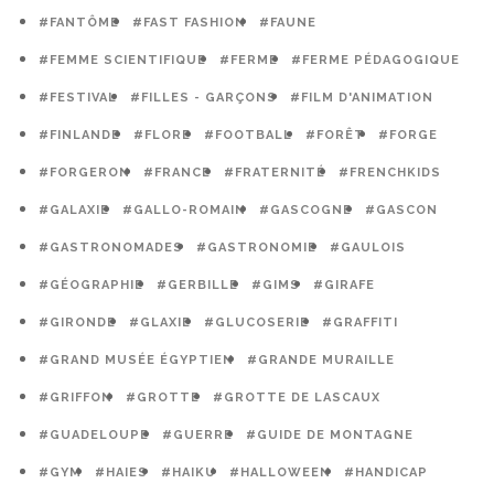
#FANTÔME
#FAST FASHION
#FAUNE
#FEMME SCIENTIFIQUE
#FERME
#FERME PÉDAGOGIQUE
#FESTIVAL
#FILLES - GARÇONS
#FILM D'ANIMATION
#FINLANDE
#FLORE
#FOOTBALL
#FORÊT
#FORGE
#FORGERON
#FRANCE
#FRATERNITÉ
#FRENCHKIDS
#GALAXIE
#GALLO-ROMAIN
#GASCOGNE
#GASCON
#GASTRONOMADES
#GASTRONOMIE
#GAULOIS
#GÉOGRAPHIE
#GERBILLE
#GIMS
#GIRAFE
#GIRONDE
#GLAXIE
#GLUCOSERIE
#GRAFFITI
#GRAND MUSÉE ÉGYPTIEN
#GRANDE MURAILLE
#GRIFFON
#GROTTE
#GROTTE DE LASCAUX
#GUADELOUPE
#GUERRE
#GUIDE DE MONTAGNE
#GYM
#HAIES
#HAIKU
#HALLOWEEN
#HANDICAP