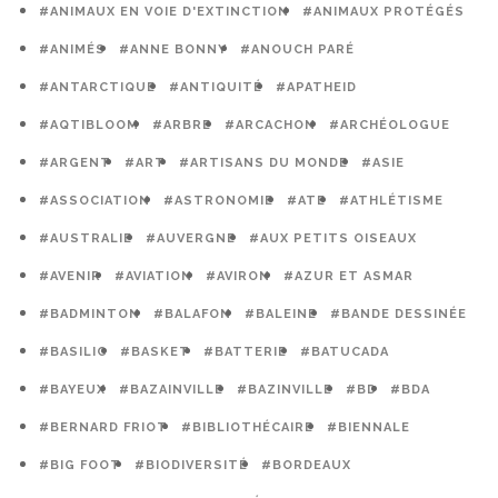
#ANIMAUX EN VOIE D'EXTINCTION
#ANIMAUX PROTÉGÉS
#ANIMÉS
#ANNE BONNY
#ANOUCH PARÉ
#ANTARCTIQUE
#ANTIQUITÉ
#APATHEID
#AQTIBLOOM
#ARBRE
#ARCACHON
#ARCHÉOLOGUE
#ARGENT
#ART
#ARTISANS DU MONDE
#ASIE
#ASSOCIATION
#ASTRONOMIE
#ATE
#ATHLÉTISME
#AUSTRALIE
#AUVERGNE
#AUX PETITS OISEAUX
#AVENIR
#AVIATION
#AVIRON
#AZUR ET ASMAR
#BADMINTON
#BALAFON
#BALEINE
#BANDE DESSINÉE
#BASILIC
#BASKET
#BATTERIE
#BATUCADA
#BAYEUX
#BAZAINVILLE
#BAZINVILLE
#BD
#BDA
#BERNARD FRIOT
#BIBLIOTHÉCAIRE
#BIENNALE
#BIG FOOT
#BIODIVERSITÉ
#BORDEAUX