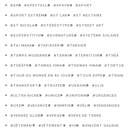
#SPA
#SPECTACLE
#SPHYNX
#SPORT
#SPORT EXTRÊME
#ST LARY
#ST NECTAIRE
#ST NICOLAS
#STÉRÉOTYPES
#STREET ART
#SUPERSTITION
#SURNATUREL
#SYSTÈME SOLAIRE
#TAJ MAHAL
#TAPISSERIE
#TARSIER
#TEMPS MODERNES
#TENNIS
#TERRITOIRE
#THÉÂ
#THÉÂTRE
#THMAS VINAU
#THOMAS VINAU
#TORTUE
#TOUR DU MONDE EN 80 JOURS
#TOUR EIFFEL
#TRAIN
#TRANSPORTS
#TRUFFES
#UKRAINE
#ULIS
#ULTRA RICHES
#UNICEF
#UNIFORME
#URGENCES
#USEP
#VACANCES
#VAMPIRE
#VÉLO
#VENDANGES
#VENDÉE GLOBE
#VERGER
#VERS DE TERRE
#VÊTEMENT
#VÊTEMENTS
#VIN
#VINCENT GAUDIN