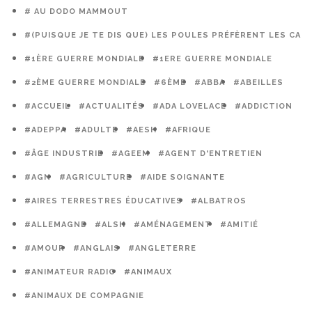
# AU DODO MAMMOUT
#(PUISQUE JE TE DIS QUE) LES POULES PRÉFÈRENT LES CAG
#1ÈRE GUERRE MONDIALE
#1ERE GUERRE MONDIALE
#2ÈME GUERRE MONDIALE
#6ÈME
#ABBA
#ABEILLES
#ACCUEIL
#ACTUALITÉS
#ADA LOVELACE
#ADDICTION
#ADEPPA
#ADULTE
#AESH
#AFRIQUE
#ÂGE INDUSTRIE
#AGEEM
#AGENT D'ENTRETIEN
#AGN
#AGRICULTURE
#AIDE SOIGNANTE
#AIRES TERRESTRES ÉDUCATIVES
#ALBATROS
#ALLEMAGNE
#ALSH
#AMÉNAGEMENT
#AMITIÉ
#AMOUR
#ANGLAIS
#ANGLETERRE
#ANIMATEUR RADIO
#ANIMAUX
#ANIMAUX DE COMPAGNIE