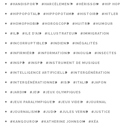
#HANDISPORT
#HARCÈLEMENT
#HÉRISSON
#HIP HOP
#HIPPOPOTALE
#HIPPOPOTAME
#HISTOIRE
#HITLER
#HOMOPHOBIE
#HOROSCOPE
#HUITRE
#HUMOUR
#ILE
#ILE D'AIX
#ILLUSTRATEUR
#IMMIGRATION
#INCORRUPTIBLES
#INDIENS
#INÉGALITÉS
#INFIRMIÈRE
#INFORMATIONS
#INOUQA
#INSECTES
#INSPÉ
#INSPE
#INSTRUMENT DE MUSIQUE
#INTELLIGENCE ARTIFICIELLE
#INTERGÉNÉRATION
#INTERGÉNÉRATIONNEL
#ISS
#ITALIE
#JAPON
#JARDIN
#JEU
#JEUX OLYMPIQUES
#JEUX PARALYMPIQUES
#JEUX VIDEO
#JOURNAL
#JOURNALISME
#JUDO
#JULES VERNE
#JUSTICE
#KANGOUROU
#KATHERINE JOHNSON
#KÉA