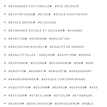
#ECHANGES CULTURELLES
#ECO DÉLÉGUÉ
#ECO PATURAGE
#ECOLE
#ECOLE D'AUTREFOIS
#ECOLE DEHORS
#ECOLOGIE
#ECONOMIE SOCIALE ET SOILDAIRE
#ECRANS
#ECRITURE
#ECRIVAIN
#EDUCATION
#EDUCATION NOUVELLE
#EGALITÉ DE GENRES
#EGALITÉ FILLES - GARÇONS
#EGYPTIEN
#EHPAD
#ELÉPHANT
#ELEVAGE
#ELOQUENCE
#EMC
#EMI
#EMOTION
#ENFANTS
#ENQUÊTE
#ENSEIGNANT
#ENVIRONNEMENT
#EPOQUE CONTEMPORAINE
#EQUITATION
#ESCRIME
#ESPACE
#ESPAGNE
#ESS
#ESTUAIRE
#ETATS UNIS
#ETOILES
#ETRANGER
#EUROPE
#EXPLORATEUR
#EXPOSCIENCE
#FABLE