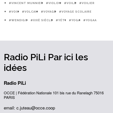
#VINCENT MUNNIER
#VIOLON
#VOILE
#VOILIER
#VOIX
#VOLCAN
#VOYAGE
#VOYAGE SCOLAIRE
#WENDIGO
#XIXÈ SIÈCLE
#YÉTI
#YOGA
#YOGAA
Radio PiLi
Par ici
les
idées
Radio PiLi
OCCE | Fédération Nationale
101 bis rue du Ranelagh
75016
PARIS
email: c.juteau@occe.coop