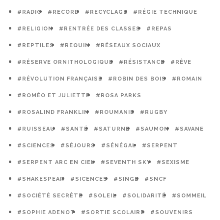
#RADIO
#RECORD
#RECYCLAGE
#RÉGIE TECHNIQUE
#RELIGION
#RENTRÉE DES CLASSES
#REPAS
#REPTILES
#REQUIN
#RÉSEAUX SOCIAUX
#RÉSERVE ORNITHOLOGIQUE
#RÉSISTANCE
#RÊVE
#RÉVOLUTION FRANÇAISE
#ROBIN DES BOIS
#ROMAIN
#ROMÉO ET JULIETTE
#ROSA PARKS
#ROSALIND FRANKLIN
#ROUMANIE
#RUGBY
#RUISSEAU
#SANTÉ
#SATURNE
#SAUMON
#SAVANE
#SCIENCES
#SÉJOURS
#SÉNÉGAL
#SERPENT
#SERPENT ARC EN CIEL
#SEVENTH SKY
#SEXISME
#SHAKESPEAR
#SICENCES
#SINGE
#SNCF
#SOCIÉTÉ SECRÈTE
#SOLEIL
#SOLIDARITÉ
#SOMMEIL
#SOPHIE ADENOT
#SORTIE SCOLAIRE
#SOUVENIRS