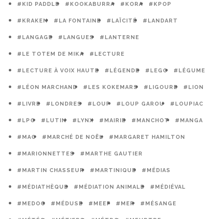
#KID PADDLE
#KOOKABURRA
#KORA
#KPOP
#KRAKEN
#LA FONTAINE
#LAÏCITÉ
#LANDART
#LANGAGE
#LANGUES
#LANTERNE
#LE TOTEM DE MIKA
#LECTURE
#LECTURE À VOIX HAUTE
#LÉGENDE
#LEGO
#LÉGUME
#LÉON MARCHAND
#LES KOKEMARS
#LIGOURE
#LION
#LIVRE
#LONDRES
#LOUP
#LOUP GAROU
#LOUPIAC
#LPO
#LUTIN
#LYNX
#MAIRIE
#MANCHOT
#MANGA
#MAO
#MARCHÉ DE NOËL
#MARGARET HAMILTON
#MARIONNETTES
#MARTHE GAUTIER
#MARTIN CHASSEUR
#MARTINIQUE
#MÉDIAS
#MÉDIATHÈQUE
#MÉDIATION ANIMALE
#MÉDIÉVAL
#MEDOC
#MÉDUSE
#MEEF
#MER
#MÉSANGE