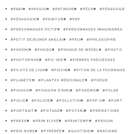
#PARIS
#PASSION
#PATINOIRE
#PÊCHE
#PÉDAGOGIE
#PÉDAGOGIES
#PEINTURE
#PEP
#PERSONNAGES FICTIFS
#PERSONNAGES IMAGINAIRES
#PETIT DÉJEUNER ANGLAIS
#PEUR
#PHILOSOPHIE
#PHOENIX
#PHOQUE
#PHOQUE DE WEDELL
#PHOTO
#PHOTOPHORE
#PIC VERT
#PIERRES PRÉCIEUSES
#PILOTE DE LIGNE
#PISCINE
#PITON DE LA FOURNAISE
#PLANÈTES
#PLANTES MÉDICINALES
#POÉSIE
#POISSON
#POISSON D'AVRIL
#POKEMON
#POLAR
#POLICE
#POLICIER
#POLLUTION
#POP UP
#PORT
#PORTRAITS
#POTAGER
#POTERIE
#PRÉHISTOIRE
#PRESSE
#PRIM ELYSÉE
#PRINTEMPS
#PRISON
#PRIX NOBEL
#PYRÉNÉES
#QUOTIDIEN
#RACISME