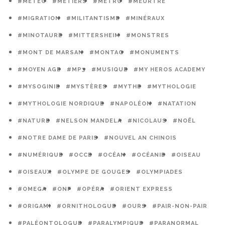
#MÉTÉO
#MÉTIERS
#MÉTRO
#MEURTRE
#MIGRATION
#MILITANTISME
#MINÉRAUX
#MINOTAURE
#MITTERSHEIM
#MONSTRES
#MONT DE MARSAN
#MONTAG
#MONUMENTS
#MOYEN AGE
#MP3
#MUSIQUE
#MY HEROS ACADEMY
#MYSOGINIE
#MYSTÈRES
#MYTHE
#MYTHOLOGIE
#MYTHOLOGIE NORDIQUE
#NAPOLÉON
#NATATION
#NATURE
#NELSON MANDELA
#NICOLAUS
#NOËL
#NOTRE DAME DE PARIS
#NOUVEL AN CHINOIS
#NUMÉRIQUE
#OCCE
#OCÉAN
#OCÉANIE
#OISEAU
#OISEAUX
#OLYMPE DE GOUGES
#OLYMPIADES
#OMEGA
#ONF
#OPÉRA
#ORIENT EXPRESS
#ORIGAMI
#ORNITHOLOGUE
#OURS
#PAIR-NON-PAIR
#PALÉONTOLOGUE
#PARALYMPIQUE
#PARANORMAL