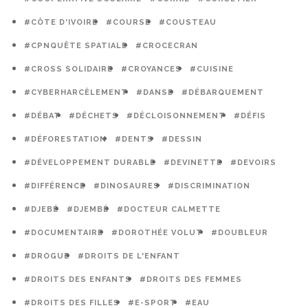
#CÔTE D'IVOIRE
#COURSE
#COUSTEAU
#CPNQUÊTE SPATIALE
#CROCECRAN
#CROSS SOLIDAIRE
#CROYANCES
#CUISINE
#CYBERHARCÈLEMENT
#DANSE
#DÉBARQUEMENT
#DÉBAT
#DÉCHETS
#DÉCLOISONNEMENT
#DÉFIS
#DÉFORESTATION
#DENTS
#DESSIN
#DÉVELOPPEMENT DURABLE
#DEVINETTE
#DEVOIRS
#DIFFÉRENCE
#DINOSAURES
#DISCRIMINATION
#DJEBÉ
#DJEMBÉ
#DOCTEUR CALMETTE
#DOCUMENTAIRE
#DOROTHÉE VOLUT
#DOUBLEUR
#DROGUE
#DROITS DE L'ENFANT
#DROITS DES ENFANTS
#DROITS DES FEMMES
#DROITS DES FILLES
#E-SPORT
#EAU