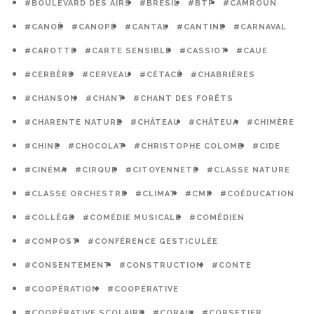
#BOULEVARD DES AIRS
#BRÉSIL
#BTP
#CAMROUN
#CANOË
#CANOPÉ
#CANTAL
#CANTINE
#CARNAVAL
#CAROTTE
#CARTE SENSIBLE
#CASSIOT
#CAUE
#CERBÈRE
#CERVEAU
#CÉTACÉ
#CHABRIÈRES
#CHANSON
#CHANT
#CHANT DES FORÊTS
#CHARENTE NATURE
#CHÂTEAU
#CHÂTEUA
#CHIMÈRE
#CHINE
#CHOCOLAT
#CHRISTOPHE COLOMB
#CIDE
#CINÉMA
#CIRQUE
#CITOYENNETÉ
#CLASSE NATURE
#CLASSE ORCHESTRE
#CLIMAT
#CME
#COÉDUCATION
#COLLÈGE
#COMÉDIE MUSICALE
#COMÉDIEN
#COMPOST
#CONFÉRENCE GESTICULÉE
#CONSENTEMENT
#CONSTRUCTION
#CONTE
#COOPÉRATION
#COOPÉRATIVE
#COOPÉRATIVE SCOLAIRE
#CORAIL
#CORSETIER