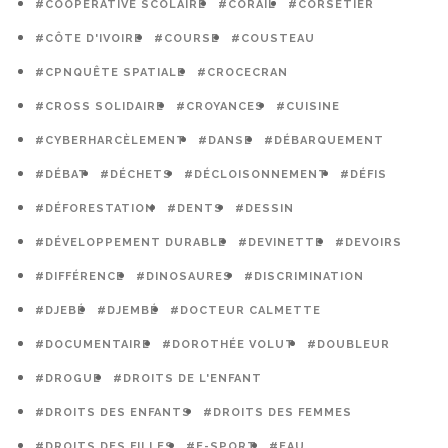
#COOPÉRATIVE SCOLAIRE
#CORAIL
#CORSETIER
#CÔTE D'IVOIRE
#COURSE
#COUSTEAU
#CPNQUÊTE SPATIALE
#CROCECRAN
#CROSS SOLIDAIRE
#CROYANCES
#CUISINE
#CYBERHARCÈLEMENT
#DANSE
#DÉBARQUEMENT
#DÉBAT
#DÉCHETS
#DÉCLOISONNEMENT
#DÉFIS
#DÉFORESTATION
#DENTS
#DESSIN
#DÉVELOPPEMENT DURABLE
#DEVINETTE
#DEVOIRS
#DIFFÉRENCE
#DINOSAURES
#DISCRIMINATION
#DJEBÉ
#DJEMBÉ
#DOCTEUR CALMETTE
#DOCUMENTAIRE
#DOROTHÉE VOLUT
#DOUBLEUR
#DROGUE
#DROITS DE L'ENFANT
#DROITS DES ENFANTS
#DROITS DES FEMMES
#DROITS DES FILLES
#E-SPORT
#EAU