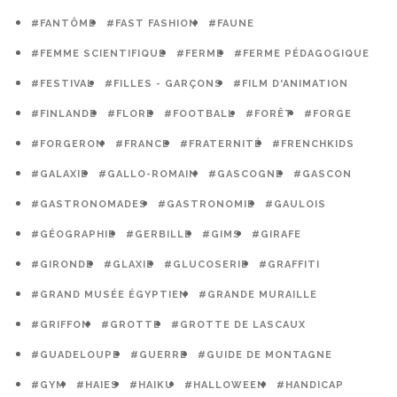
#FANTÔME
#FAST FASHION
#FAUNE
#FEMME SCIENTIFIQUE
#FERME
#FERME PÉDAGOGIQUE
#FESTIVAL
#FILLES - GARÇONS
#FILM D'ANIMATION
#FINLANDE
#FLORE
#FOOTBALL
#FORÊT
#FORGE
#FORGERON
#FRANCE
#FRATERNITÉ
#FRENCHKIDS
#GALAXIE
#GALLO-ROMAIN
#GASCOGNE
#GASCON
#GASTRONOMADES
#GASTRONOMIE
#GAULOIS
#GÉOGRAPHIE
#GERBILLE
#GIMS
#GIRAFE
#GIRONDE
#GLAXIE
#GLUCOSERIE
#GRAFFITI
#GRAND MUSÉE ÉGYPTIEN
#GRANDE MURAILLE
#GRIFFON
#GROTTE
#GROTTE DE LASCAUX
#GUADELOUPE
#GUERRE
#GUIDE DE MONTAGNE
#GYM
#HAIES
#HAIKU
#HALLOWEEN
#HANDICAP