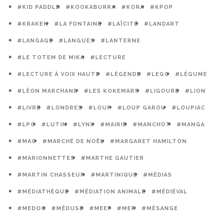
#KID PADDLE
#KOOKABURRA
#KORA
#KPOP
#KRAKEN
#LA FONTAINE
#LAÏCITÉ
#LANDART
#LANGAGE
#LANGUES
#LANTERNE
#LE TOTEM DE MIKA
#LECTURE
#LECTURE À VOIX HAUTE
#LÉGENDE
#LEGO
#LÉGUME
#LÉON MARCHAND
#LES KOKEMARS
#LIGOURE
#LION
#LIVRE
#LONDRES
#LOUP
#LOUP GAROU
#LOUPIAC
#LPO
#LUTIN
#LYNX
#MAIRIE
#MANCHOT
#MANGA
#MAO
#MARCHÉ DE NOËL
#MARGARET HAMILTON
#MARIONNETTES
#MARTHE GAUTIER
#MARTIN CHASSEUR
#MARTINIQUE
#MÉDIAS
#MÉDIATHÈQUE
#MÉDIATION ANIMALE
#MÉDIÉVAL
#MEDOC
#MÉDUSE
#MEEF
#MER
#MÉSANGE