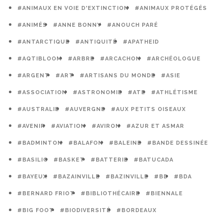
#ANIMAUX EN VOIE D'EXTINCTION
#ANIMAUX PROTÉGÉS
#ANIMÉS
#ANNE BONNY
#ANOUCH PARÉ
#ANTARCTIQUE
#ANTIQUITÉ
#APATHEID
#AQTIBLOOM
#ARBRE
#ARCACHON
#ARCHÉOLOGUE
#ARGENT
#ART
#ARTISANS DU MONDE
#ASIE
#ASSOCIATION
#ASTRONOMIE
#ATE
#ATHLÉTISME
#AUSTRALIE
#AUVERGNE
#AUX PETITS OISEAUX
#AVENIR
#AVIATION
#AVIRON
#AZUR ET ASMAR
#BADMINTON
#BALAFON
#BALEINE
#BANDE DESSINÉE
#BASILIC
#BASKET
#BATTERIE
#BATUCADA
#BAYEUX
#BAZAINVILLE
#BAZINVILLE
#BD
#BDA
#BERNARD FRIOT
#BIBLIOTHÉCAIRE
#BIENNALE
#BIG FOOT
#BIODIVERSITÉ
#BORDEAUX