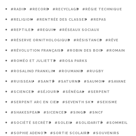
#RADIO
#RECORD
#RECYCLAGE
#RÉGIE TECHNIQUE
#RELIGION
#RENTRÉE DES CLASSES
#REPAS
#REPTILES
#REQUIN
#RÉSEAUX SOCIAUX
#RÉSERVE ORNITHOLOGIQUE
#RÉSISTANCE
#RÊVE
#RÉVOLUTION FRANÇAISE
#ROBIN DES BOIS
#ROMAIN
#ROMÉO ET JULIETTE
#ROSA PARKS
#ROSALIND FRANKLIN
#ROUMANIE
#RUGBY
#RUISSEAU
#SANTÉ
#SATURNE
#SAUMON
#SAVANE
#SCIENCES
#SÉJOURS
#SÉNÉGAL
#SERPENT
#SERPENT ARC EN CIEL
#SEVENTH SKY
#SEXISME
#SHAKESPEAR
#SICENCES
#SINGE
#SNCF
#SOCIÉTÉ SECRÈTE
#SOLEIL
#SOLIDARITÉ
#SOMMEIL
#SOPHIE ADENOT
#SORTIE SCOLAIRE
#SOUVENIRS