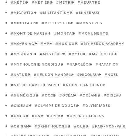
#MÉTÉO
#MÉTIERS
#MÉTRO
#MEURTRE
#MIGRATION
#MILITANTISME
#MINÉRAUX
#MINOTAURE
#MITTERSHEIM
#MONSTRES
#MONT DE MARSAN
#MONTAG
#MONUMENTS
#MOYEN AGE
#MP3
#MUSIQUE
#MY HEROS ACADEMY
#MYSOGINIE
#MYSTÈRES
#MYTHE
#MYTHOLOGIE
#MYTHOLOGIE NORDIQUE
#NAPOLÉON
#NATATION
#NATURE
#NELSON MANDELA
#NICOLAUS
#NOËL
#NOTRE DAME DE PARIS
#NOUVEL AN CHINOIS
#NUMÉRIQUE
#OCCE
#OCÉAN
#OCÉANIE
#OISEAU
#OISEAUX
#OLYMPE DE GOUGES
#OLYMPIADES
#OMEGA
#ONF
#OPÉRA
#ORIENT EXPRESS
#ORIGAMI
#ORNITHOLOGUE
#OURS
#PAIR-NON-PAIR