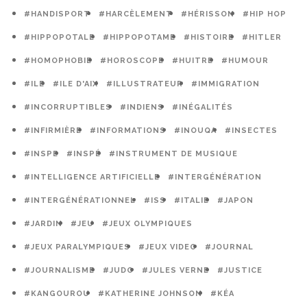
#HANDISPORT
#HARCÈLEMENT
#HÉRISSON
#HIP HOP
#HIPPOPOTALE
#HIPPOPOTAME
#HISTOIRE
#HITLER
#HOMOPHOBIE
#HOROSCOPE
#HUITRE
#HUMOUR
#ILE
#ILE D'AIX
#ILLUSTRATEUR
#IMMIGRATION
#INCORRUPTIBLES
#INDIENS
#INÉGALITÉS
#INFIRMIÈRE
#INFORMATIONS
#INOUQA
#INSECTES
#INSPE
#INSPÉ
#INSTRUMENT DE MUSIQUE
#INTELLIGENCE ARTIFICIELLE
#INTERGÉNÉRATION
#INTERGÉNÉRATIONNEL
#ISS
#ITALIE
#JAPON
#JARDIN
#JEU
#JEUX OLYMPIQUES
#JEUX PARALYMPIQUES
#JEUX VIDEO
#JOURNAL
#JOURNALISME
#JUDO
#JULES VERNE
#JUSTICE
#KANGOUROU
#KATHERINE JOHNSON
#KÉA