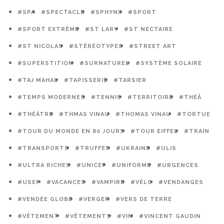
#SPA
#SPECTACLE
#SPHYNX
#SPORT
#SPORT EXTRÊME
#ST LARY
#ST NECTAIRE
#ST NICOLAS
#STÉRÉOTYPES
#STREET ART
#SUPERSTITION
#SURNATUREL
#SYSTÈME SOLAIRE
#TAJ MAHAL
#TAPISSERIE
#TARSIER
#TEMPS MODERNES
#TENNIS
#TERRITOIRE
#THÉÂ
#THÉÂTRE
#THMAS VINAU
#THOMAS VINAU
#TORTUE
#TOUR DU MONDE EN 80 JOURS
#TOUR EIFFEL
#TRAIN
#TRANSPORTS
#TRUFFES
#UKRAINE
#ULIS
#ULTRA RICHES
#UNICEF
#UNIFORME
#URGENCES
#USEP
#VACANCES
#VAMPIRE
#VÉLO
#VENDANGES
#VENDÉE GLOBE
#VERGER
#VERS DE TERRE
#VÊTEMENT
#VÊTEMENTS
#VIN
#VINCENT GAUDIN