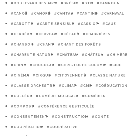
#BOULEVARD DES AIRS
#BRÉSIL
#BTP
#CAMROUN
#CANOË
#CANOPÉ
#CANTAL
#CANTINE
#CARNAVAL
#CAROTTE
#CARTE SENSIBLE
#CASSIOT
#CAUE
#CERBÈRE
#CERVEAU
#CÉTACÉ
#CHABRIÈRES
#CHANSON
#CHANT
#CHANT DES FORÊTS
#CHARENTE NATURE
#CHÂTEAU
#CHÂTEUA
#CHIMÈRE
#CHINE
#CHOCOLAT
#CHRISTOPHE COLOMB
#CIDE
#CINÉMA
#CIRQUE
#CITOYENNETÉ
#CLASSE NATURE
#CLASSE ORCHESTRE
#CLIMAT
#CME
#COÉDUCATION
#COLLÈGE
#COMÉDIE MUSICALE
#COMÉDIEN
#COMPOST
#CONFÉRENCE GESTICULÉE
#CONSENTEMENT
#CONSTRUCTION
#CONTE
#COOPÉRATION
#COOPÉRATIVE