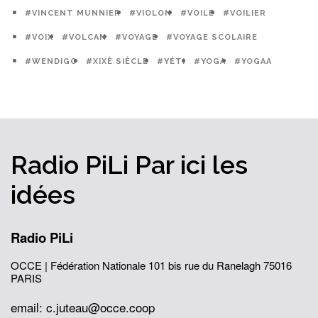
#VINCENT MUNNIER
#VIOLON
#VOILE
#VOILIER
#VOIX
#VOLCAN
#VOYAGE
#VOYAGE SCOLAIRE
#WENDIGO
#XIXÈ SIÈCLE
#YÉTI
#YOGA
#YOGAA
Radio PiLi
Par ici
les
idées
Radio PiLi
OCCE | Fédération Nationale
101 bis rue du Ranelagh
75016
PARIS
email: c.juteau@occe.coop