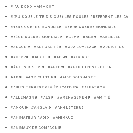
# AU DODO MAMMOUT
#(PUISQUE JE TE DIS QUE) LES POULES PRÉFÈRENT LES CAG
#1ERE GUERRE MONDIALE
#1ÈRE GUERRE MONDIALE
#2ÈME GUERRE MONDIALE
#6ÈME
#ABBA
#ABEILLES
#ACCUEIL
#ACTUALITÉS
#ADA LOVELACE
#ADDICTION
#ADEPPA
#ADULTE
#AESH
#AFRIQUE
#ÂGE INDUSTRIE
#AGEEM
#AGENT D'ENTRETIEN
#AGN
#AGRICULTURE
#AIDE SOIGNANTE
#AIRES TERRESTRES ÉDUCATIVES
#ALBATROS
#ALLEMAGNE
#ALSH
#AMÉNAGEMENT
#AMITIÉ
#AMOUR
#ANGLAIS
#ANGLETERRE
#ANIMATEUR RADIO
#ANIMAUX
#ANIMAUX DE COMPAGNIE