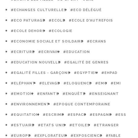
#ECHANGES CULTURELLES
#ECO DÉLÉGUÉ
#ECO PATURAGE
#ECOLE
#ECOLE D'AUTREFOIS
#ECOLE DEHORS
#ECOLOGIE
#ECONOMIE SOCIALE ET SOILDAIRE
#ECRANS
#ECRITURE
#ECRIVAIN
#EDUCATION
#EDUCATION NOUVELLE
#EGALITÉ DE GENRES
#EGALITÉ FILLES - GARÇONS
#EGYPTIEN
#EHPAD
#ELÉPHANT
#ELEVAGE
#ELOQUENCE
#EMC
#EMI
#EMOTION
#ENFANTS
#ENQUÊTE
#ENSEIGNANT
#ENVIRONNEMENT
#EPOQUE CONTEMPORAINE
#EQUITATION
#ESCRIME
#ESPACE
#ESPAGNE
#ESS
#ESTUAIRE
#ETATS UNIS
#ETOILES
#ETRANGER
#EUROPE
#EXPLORATEUR
#EXPOSCIENCE
#FABLE