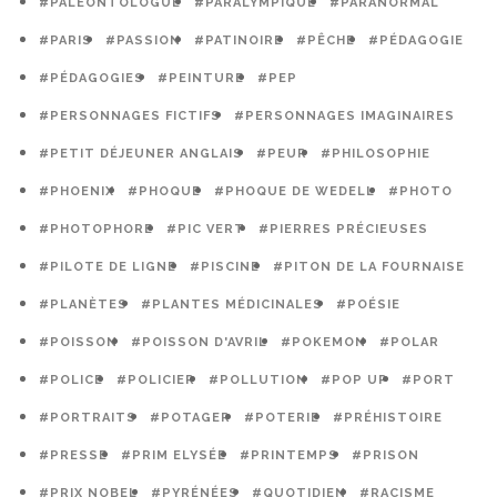
#PALÉONTOLOGUE
#PARALYMPIQUE
#PARANORMAL
#PARIS
#PASSION
#PATINOIRE
#PÊCHE
#PÉDAGOGIE
#PÉDAGOGIES
#PEINTURE
#PEP
#PERSONNAGES FICTIFS
#PERSONNAGES IMAGINAIRES
#PETIT DÉJEUNER ANGLAIS
#PEUR
#PHILOSOPHIE
#PHOENIX
#PHOQUE
#PHOQUE DE WEDELL
#PHOTO
#PHOTOPHORE
#PIC VERT
#PIERRES PRÉCIEUSES
#PILOTE DE LIGNE
#PISCINE
#PITON DE LA FOURNAISE
#PLANÈTES
#PLANTES MÉDICINALES
#POÉSIE
#POISSON
#POISSON D'AVRIL
#POKEMON
#POLAR
#POLICE
#POLICIER
#POLLUTION
#POP UP
#PORT
#PORTRAITS
#POTAGER
#POTERIE
#PRÉHISTOIRE
#PRESSE
#PRIM ELYSÉE
#PRINTEMPS
#PRISON
#PRIX NOBEL
#PYRÉNÉES
#QUOTIDIEN
#RACISME