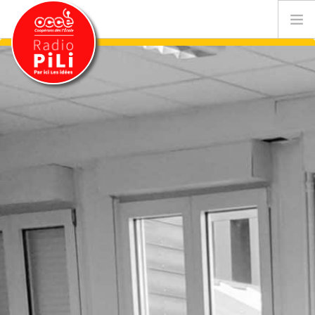
PRÉSENTATION
GRILLE DES PROGRAMMES
EMISSIONS / PODCASTS
SUR LE TERRITOIRE
RESSOURCES
LES ACTU.
RECHERCHER
CONTACT