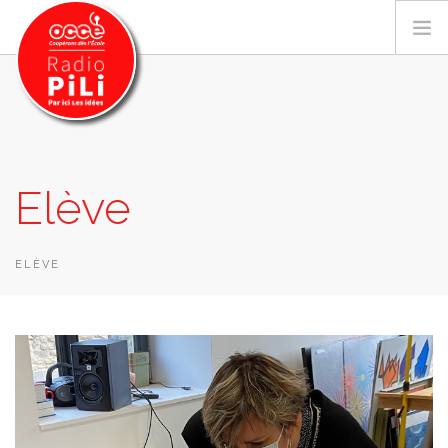
PRÉSENTATION
Elève
GRILLE DES PROGRAMMES
EMISSIONS / PODCASTS
SUR LE TERRITOIRE
ELÈVE
RESSOURCES
LES ACTU.
RECHERCHER
CONTACT