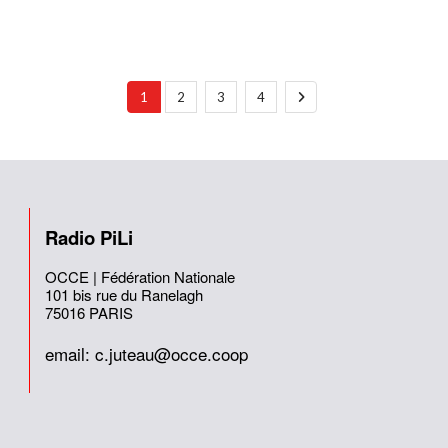
1
2
3
4
Radio PiLi
OCCE | Fédération Nationale
101 bis rue du Ranelagh
75016 PARIS
email: c.juteau@occe.coop