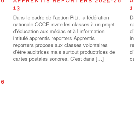
26
APPRENTIS REPORTERS 2025-26
A
13
1
Dans le cadre de l’action PiLi, la fédération
D
nationale OCCE invite les classes à un projet
n
d’éducation aux médias et à l’information
d
intitulé apprentis reporters Apprentis
i
reporters propose aux classes volontaires
r
d’être auditrices mais surtout productrices de
d
cartes postales sonores. C’est dans […]
c
26