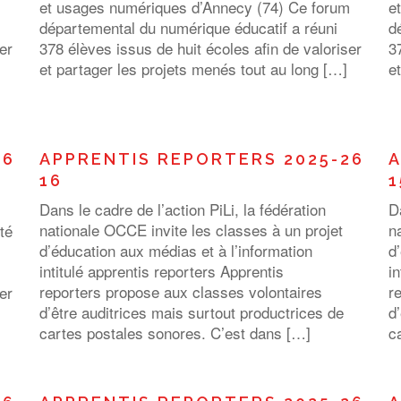
m
et usages numériques d’Annecy (74) Ce forum
e
départemental du numérique éducatif a réuni
d
er
378 élèves issus de huit écoles afin de valoriser
3
et partager les projets menés tout au long […]
e
26
APPRENTIS REPORTERS 2025-26
A
16
1
Dans le cadre de l’action PiLi, la fédération
D
nationale OCCE invite les classes à un projet
n
té
d’éducation aux médias et à l’information
d
m
intitulé apprentis reporters Apprentis
i
reporters propose aux classes volontaires
r
er
d’être auditrices mais surtout productrices de
d
cartes postales sonores. C’est dans […]
c