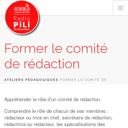
Former le comité
PRÉSENTATION
GRILLE DES PROGRAMMES
de rédaction
EMISSIONS / PODCASTS
SUR LE TERRITOIRE
ATELIERS PÉDAGOGIQUES
FORMER LE COMITÉ DE
RESSOURCES
RÉDACTION
LES ACTU.
Appréhender le rôle d’un comité de rédaction.
RECHERCHER
Comprendre le rôle de chacun de ses membres :
CONTACT
rédacteur ou trice en chef, secrétaire de rédaction,
rédactrice ou rédacteur, les spécialisations des