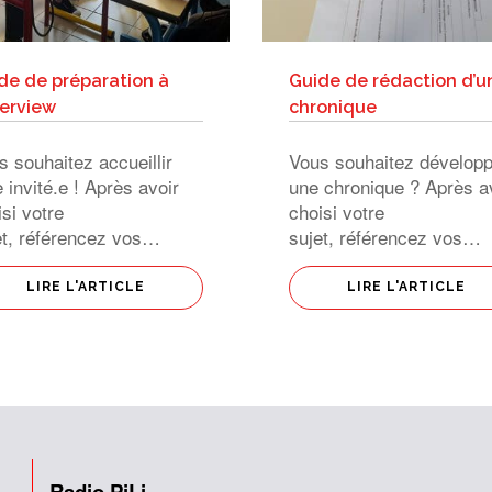
de de préparation à
Guide de rédaction d’u
terview
chronique
s souhaitez accueillir
Vous souhaitez développ
 invité.e ! Après avoir
une chronique ? Après a
si votre
choisi votre
et, référencez vos
sujet, référencez vos
rces d’informations !
sources d’informations !
léchissez bien au choix
Réfléchissez bien quel
LIRE L'ARTICLE
LIRE L'ARTICLE
’invité.e et quel aspect
aspect du sujet vous
sujet vous aborderez
désirez aborder, c’est la
 ielc’est la notion
notion d’angle ! Une
ngle ! Une interview
chronique commence pa
mence par la
l’accroche ; la première 
sentation […]
particulièrement importa
[…]
Radio PiLi