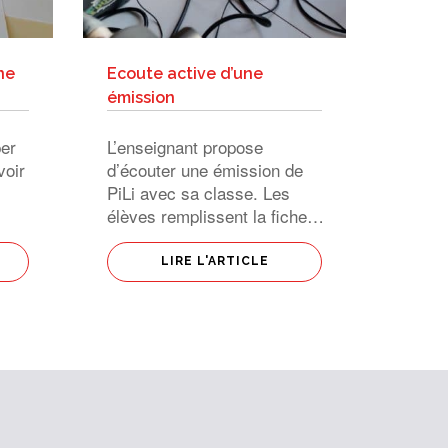
ne
Ecoute active d’une
émission
er
L’enseignant propose
voir
d’écouter une émission de
PiLi avec sa classe. Les
élèves remplissent la fiche
d’écoute avant d’échanger
avec leurs camarade tant
LIRE L'ARTICLE
sur la forme que le fond de
l’émission. La fiche d’écoute
étant divisée en 5 domaines
r
(animateurs, journalistes,
est
[…]
nte