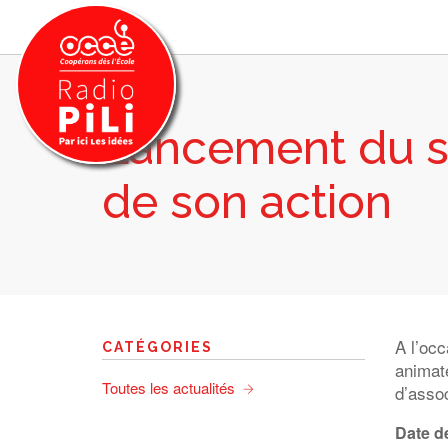
Lancement du si
PRÉSENTATION
de son action
GRILLE DES PROGRAMMES
EMISSIONS / PODCASTS
SUR LE TERRITOIRE
RESSOURCES
LES ACTU.
A l’occ
CATÉGORIES
RECHERCHER
animate
Toutes les actualités
d’assoc
CONTACT
Date de