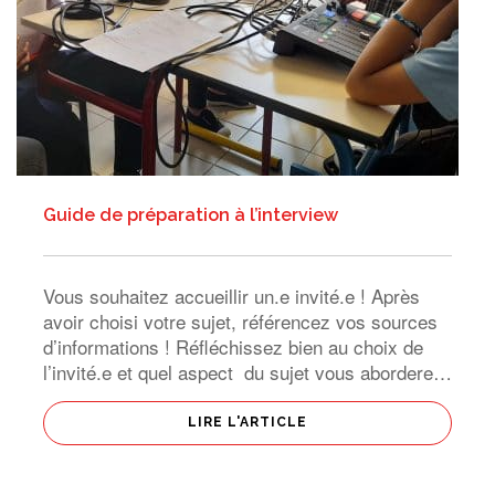
Guide de préparation à l’interview
Vous souhaitez accueillir un.e invité.e ! Après
avoir choisi votre sujet, référencez vos sources
d’informations ! Réfléchissez bien au choix de
l’invité.e et quel aspect du sujet vous aborderez
avec ielc’est la notion d’angle ! Une interview
commence par la présentation […]
LIRE L'ARTICLE