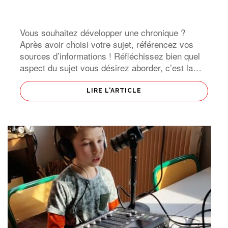
Vous souhaitez développer une chronique ?
Après avoir choisi votre sujet, référencez vos
sources d’informations ! Réfléchissez bien quel
aspect du sujet vous désirez aborder, c’est la
notion d’angle ! Une chronique commence par
l’accroche ; la première est particulièrement
LIRE L'ARTICLE
importante […]