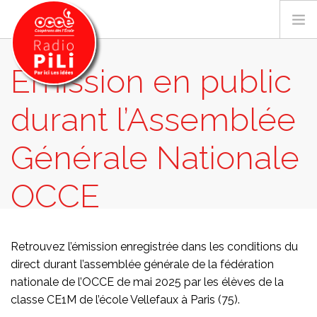
Emission en public
durant l’Assemblée
PRÉSENTATION
GRILLE DES PROGRAMMES
Générale Nationale
EMISSIONS / PODCASTS
SUR LE TERRITOIRE
OCCE
RESSOURCES
LES ACTU.
ACTUALITÉS
EMISSION EN PUBLIC DURANT L’ASSEMBLÉE
Retrouvez l’émission enregistrée dans les conditions du
GÉNÉRALE NATIONALE OCCE
RECHERCHER
direct durant l’assemblée générale de la fédération
nationale de l’OCCE de mai 2025 par les élèves de la
CONTACT
classe CE1M de l’école Vellefaux à Paris (75)
.