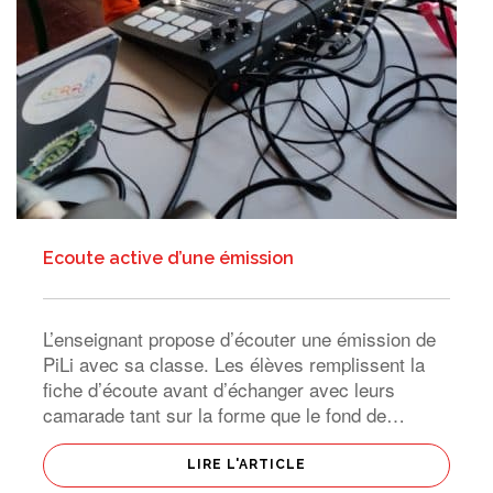
Ecoute active d’une émission
L’enseignant propose d’écouter une émission de
PiLi avec sa classe. Les élèves remplissent la
fiche d’écoute avant d’échanger avec leurs
camarade tant sur la forme que le fond de
l’émission. La fiche d’écoute étant divisée en 5
domaines (animateurs, journalistes, […]
LIRE L'ARTICLE