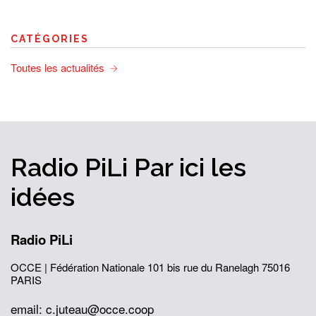
CATÉGORIES
Toutes les actualités
Radio PiLi
Par ici
les
idées
Radio PiLi
OCCE | Fédération Nationale
101 bis rue du Ranelagh
75016
PARIS
email: c.juteau@occe.coop