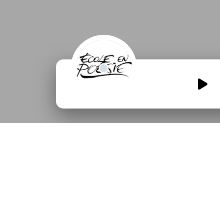
Une-brique-est-une-bri
00:00