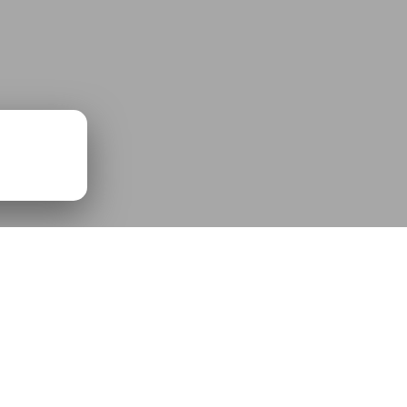
que.mp3
00:00