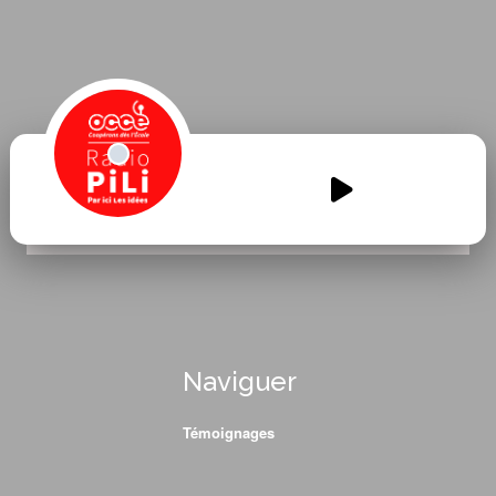
Les-supers-maternelles-de-
Marsac-Consentement-et-
jardin.mp3
00:00
00:00
Naviguer
Témoignages