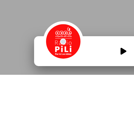
Les-petits-curieux-2-C
Ambares-et-Lagrave.m
00:00