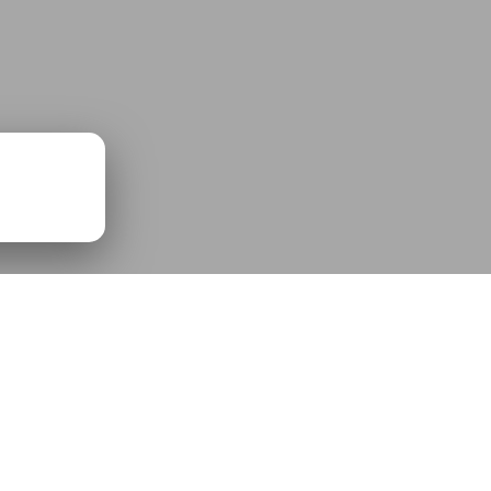
P-CE1-
p3
00:00