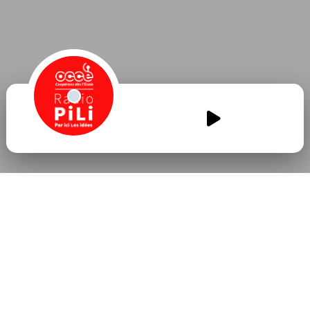
Les-CM2-a-la-radio-revue-de-
presse.mp3
00:00
00:00