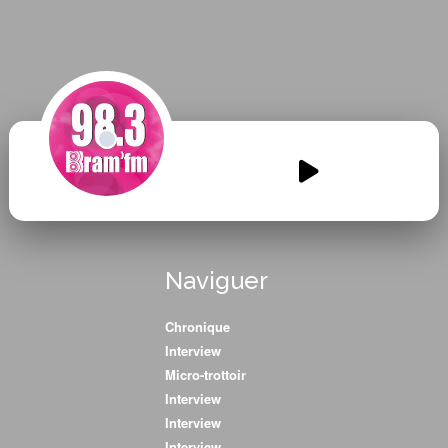
Le-harcelement-ca-nous-
parle.mp3
00:00
00:00
Naviguer
Chronique
Interview
Micro-trottoir
Interview
Interview
Interview