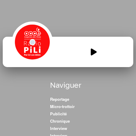
Larajassactu-2-emission-
totale.mp3
00:00
00:00
Naviguer
Reportage
Micro-trottoir
Publicité
Chronique
Interview
Interview