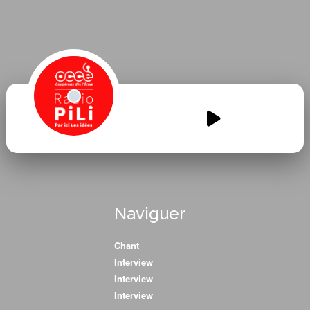
CM2-Beychac-et-Caillau-2-tous-
pareils.mp3
00:00
00:00
Naviguer
Chant
Interview
Interview
Interview