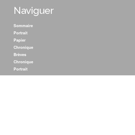
Naviguer
Sommaire
Portrait
Papier
Chronique
Brèves
Chronique
Portrait
Portrait
Interview
Brève
Papier
Chronique