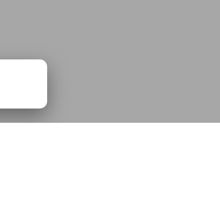
s-
00:00