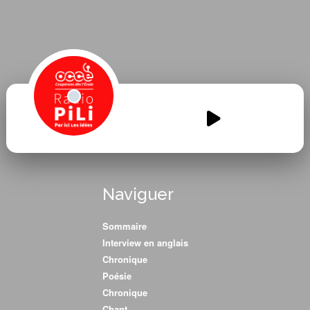
blum-radio-3.mp3
00:00
00:00
Naviguer
Sommaire
Interview en anglais
Chronique
Poésie
Chronique
Chant