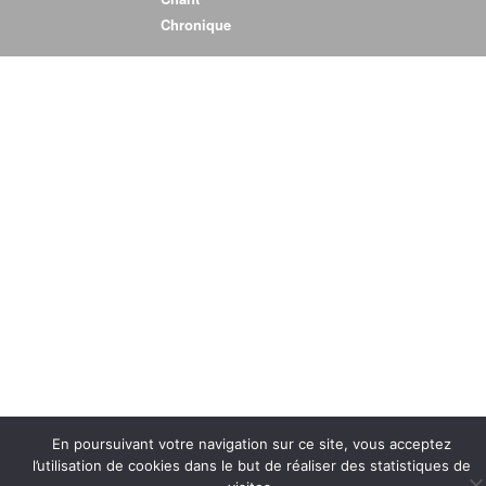
Chronique
Fiction radiophonique
Interview
Chronique
En poursuivant votre navigation sur ce site, vous acceptez
l’utilisation de cookies dans le but de réaliser des statistiques de